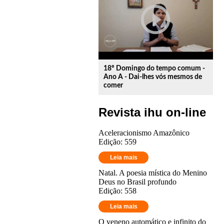
play_circle_outline
18º Domingo do tempo comum -
Ano A - Dai-lhes vós mesmos de
comer
Revista ihu on-line
Aceleracionismo Amazônico
Edição: 559
Leia mais
Natal. A poesia mística do Menino
Deus no Brasil profundo
Edição: 558
Leia mais
O veneno automático e infinito do