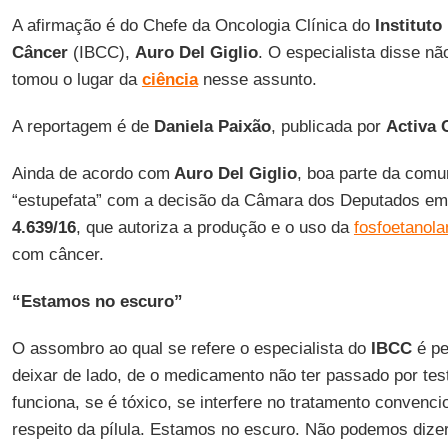
A afirmação é do Chefe da Oncologia Clínica do
Instituto
Câncer
(IBCC),
Auro Del Giglio
. O especialista disse nã
tomou o lugar da
ciência
nesse assunto.
A reportagem é de
Daniela Paixão
, publicada por
Activa
Ainda de acordo com
Auro Del Giglio
, boa parte da com
“estupefata” com a decisão da Câmara dos Deputados em
4.639/16
, que autoriza a produção e o uso da
fosfoetanola
com câncer.
“Estamos no escuro”
O assombro ao qual se refere o especialista do
IBCC
é pe
deixar de lado, de o medicamento não ter passado por te
funciona, se é tóxico, se interfere no tratamento conven
respeito da pílula. Estamos no escuro. Não podemos dize