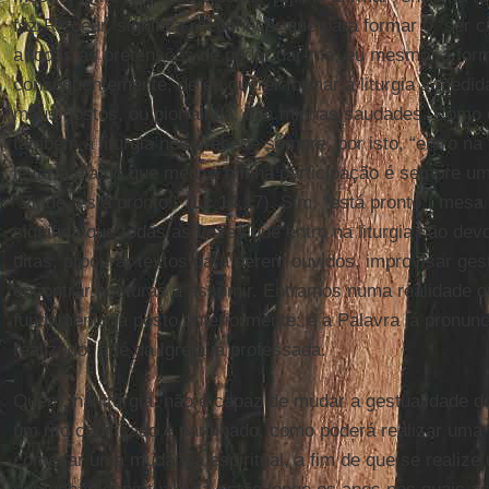
faz Ricoeur, significa reconhecer que para formar o “ser 
a todas as pretensões de poder dar-me, eu mesmo, a form
consequentemente, de eu querer formar a liturgia à medi
meus gostos, ou pior ainda, das minhas saudades. Como o
também a liturgia nos precede sempre, por isto, “entro na
levar a ela do que meu, a minha participação é sempre um
“Vinde, está pronto!” (
Lc 14
,17). Sim, “está pronto”, mesa
significa que todas as vezes que entro na liturgia não dev
ditas, procurar textos para serem ouvidos, improvisar ges
encontrar posturas a assumir. Entramos numa realidade q
fundamento já posto anteriormente: é a Palavra já pronunci
realizado, a fé da Igreja já professada.
Quem, na liturgia, não é capaz de mudar a gestualidade do
um rito codificado e partilhado, como poderá realizar uma 
começar uma mudança espiritual, a fim de que se realize 