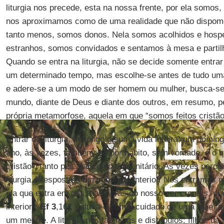
liturgia nos precede, esta na nossa frente, por ela somos,
nos aproximamos como de uma realidade que não dispomos
tanto menos, somos donos. Nela somos acolhidos e hos
estranhos, somos convidados e sentamos à mesa e partilh
Quando se entra na liturgia, não se decide somente entr
um determinado tempo, mas escolhe-se antes de tudo uma 
e adere-se a um modo de ser homem ou mulher, busca-se
mundo, diante de Deus e diante dos outros, em resumo, p
própria metamorfose, aquela em que “somos feitos cristão
Entrar da liturgia, ao longo de uma vida inteira, um domin
ano, às vezes, também, só por hábito, sem vontade, é o 
cristão”, tanto pessoal como comunitário. Às vezes perc
liturgia é resposta a um chamado interior. Nós entramos n
ela que entra em nós, nas fibras do nosso ser crentes, 
interior” (
Ef 3
,16), cultiva-o com o cuidado de uma mãe, n
um mestre. A liturgia nos faz filhos e discípulos: filhos da 