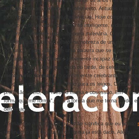
comunhão espiritual? Já estão longe os anos nos quais as
olhadas com desconfiança e sofrimento. Atitudes que vin
todo tipo de regras, leis e obediências. Hoje compreende
litúrgico é observado com espírito inteligente, e distante de
contém e transmite uma sabedoria milenária. O ordo litúrg
na simplicidade de um gesto, na nobreza de um moviment
postura, na sobriedade de uma palavra que se quer medid
profunda e eficaz. Quem é totalmente incapaz de submet
regra litúrgica, saiba que, cedo ou tarde, de celebrante d
mercenário do sacro
. O confim entre celebrante e mercen
tanto para os presbíteros como para os leigos. O ritualismo
profissão, vício, até mesmo mania e obsessão. Em tal caso
forma que me forma”, mas a forma que me torna rígido, esc
deformado.
Afirmar que a liturgia faz o cristão significa que eu aceito
reservas o que na liturgia da Igreja já está dado. Até quand