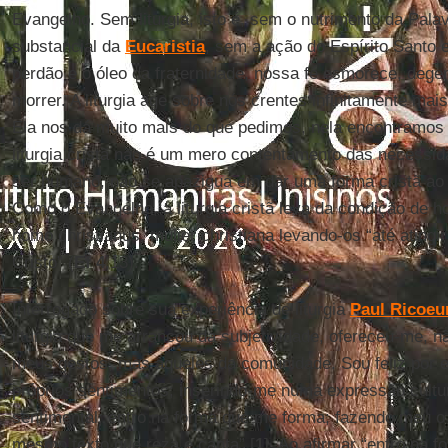
Evangelho. Sem liturgia, isto é, sem o nutrimento da Pala
substancial da
Eucaristia
, sem a ação do Espírito Santo 
perdão e o óleo da fraternidade, nossa fé esmorece, dege
morrer. A liturgia age sobre nós crentes infinitamente ma
Ela nos dá muito mais do que pedimos, nela encontramos
liturgia cristã não é um mero contentamento das necessid
ser humano, não se apazigua em dar uma forma cristã ao i
Como o Evangelho, a liturgia cristã leva da condição de h
homo christianus, mulier christiana levando-os “até atingi
Cristo” (
Ef 4
,13).
Interrogado sobre sua experiência de liturgia
Paul Ricoeu
liturgia que me arrancou da subjetividade, ofereceu-me, 
meus gestos, mas aqueles da comunidade. Sou feliz por 
próprios sentimentos; inserindo-me numa expressão cultu
sentimental; entro na forma que me forma; fazendo meu o t
mesmo texto que reza e canta” [
1
]. Ao afirmar “entro na