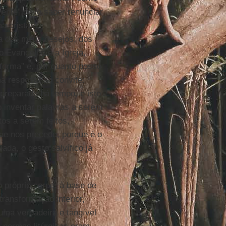
crente” devo saber renunciar
a cristã e,
da dos meus desejos, dos
 Evangelho e a Igreja,
 forma” e, por quanto posso
a resposta ao convite:
 preparada há tempo, e isto
o inventar palavras a serem
tos a serem feitos,
ue nos precede, porque é o
ada, o gesto salvífico já
 próprio corpo, à base de
transformação interior,
uma verdadeira e tangível