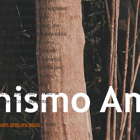
 normas litúrgicas eram
ham de um clima de reação a
-se que quando o ordo
 toda estreita rigidez, ele
ico é a fé da Igreja expressa
o, na dignidade de uma
a, afim de que possa ser
er-se humildemente a uma
o Mistério se descobrirá um
ário é sutil para todos,
 é a liturgia tornada
 a liturgia não é mais “a
lerótico e, portanto,
sem preconceitos
e sem
o, na liturgia, eu não