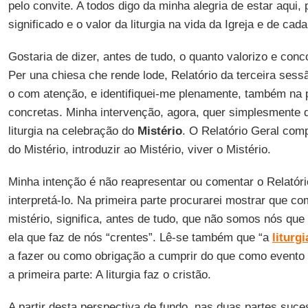
pelo convite. A todos digo da minha alegria de estar aqui, p
significado e o valor da liturgia na vida da Igreja e de c
Gostaria de dizer, antes de tudo, o quanto valorizo e con
Per una chiesa che rende lode, Relatório da terceira ses
o com atenção, e identifiquei-me plenamente, também na p
concretas. Minha intervenção, agora, quer simplesmente
liturgia na celebração do
Mistério
. O Relatório Geral comp
do Mistério, introduzir ao Mistério, viver o Mistério.
Minha intenção é não reapresentar ou comentar o Relatóri
interpretá-lo. Na primeira parte procurarei mostrar que co
mistério, significa, antes de tudo, que não somos nós que
ela que faz de nós “crentes”. Lê-se também que “a
liturgi
a fazer ou como obrigação a cumprir do que como evento a 
a primeira parte: A liturgia faz o cristão.
A partir desta perspectiva de fundo, nas duas partes suc