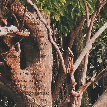
vra de Deus e do pão
em nós, a consolação do
nera, morre. Sim, a fé pode
is do que temos consciência.
 mais do que procuramos. A
ades religiosas primárias do
nato sentimento religioso.
omo naturaliter àquela de
r a medida da plenitude em
r
respondeu: “Agradeço a
não minhas palavras, não
esta objetivação dos meus
ral sou arrancado da efusão
exto litúrgico torno-me eu
 forma que me forma”, como