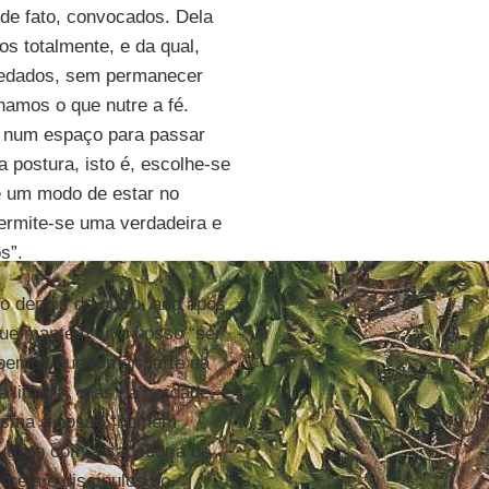
 de fato, convocados. Dela
 totalmente, e da qual,
pedados, sem permanecer
amos o que nutre a fé.
ar num espaço para passar
postura, isto é, escolhe-se
 um modo de estar no
ermite-se uma verdadeira e
s”.
go depois do outro, ano após
que mantém vivo nosso “ser
ebemos que tomar parte na
a liturgia, mas na verdade, é
plasma o nosso “homem
utre-o com a sabedoria de
Igreja e discípulos do