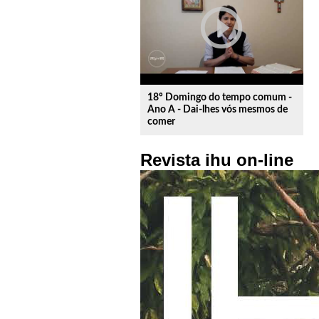
play_circle_outline
18º Domingo do tempo comum -
Ano A - Dai-lhes vós mesmos de
comer
Revista ihu on-line