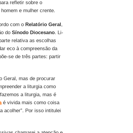
ara refletir sobre o
ada homem e mulher crente.
cordo com o
Relatório Geral
,
são do
Sínodo Diocesano
. Li-
arte relativa as escolhas
 dar eco à compreensão da
õe-se de três partes: partir
o Geral, mas de procurar
mpreender a liturgia como
 fazemos a liturgia, mas é
a
é vivida mais como coisa
acolher”. Por isso intitulei
essivas chamarei a atenção e