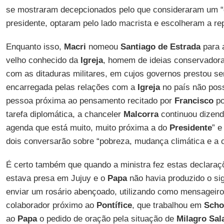
se mostraram decepcionados pelo que consideraram um 
presidente, optaram pelo lado macrista e escolheram a r
Enquanto isso,
Macri
nomeou
Santiago de Estrada
para
velho conhecido da
Igreja
, homem de ideias conservador
com as ditaduras militares, em cujos governos prestou se
encarregada pelas relações com a
Igreja
no país não pos
pessoa próxima ao pensamento recitado por
Francisco
po
tarefa diplomática, a chanceler
Malcorra
continuou dizen
agenda que está muito, muito próxima a do
Presidente
” e
dois conversarão sobre “pobreza, mudança climática e a c
É certo também que quando a ministra fez estas declara
estava presa em Jujuy e o
Papa
não havia produzido o sig
enviar um rosário abençoado, utilizando como mensageir
colaborador próximo ao
Pontífice
, que trabalhou em
Scho
ao
Papa
o pedido de oração pela situação de
Milagro Sal