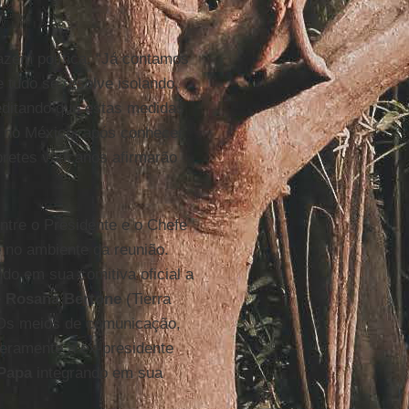
zem política. “Já contamos
 tudo se resolve isolando,
editando que estas medidas
no México, após conhecer
pretes vaticanos afirmarão
ntre o Presidente e o Chefe
e no ambiente da reunião.
ndo em sua comitiva oficial a
e
Rosana Bertone
(Tierra
 Os meios de comunicação,
veramente a ex-presidente
Papa
integrando em sua