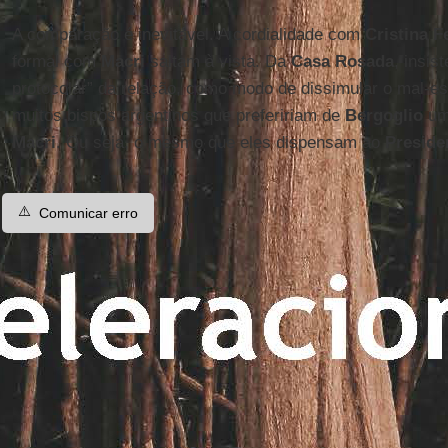
A comparação é inevitável. A cordialidade com
Cristina 
formal com
Macri
saltam à vista. Da
Casa Rosada
, insis
protocolar” da relação, como modo de dissimular o mal-e
muitos bispos argentinos que prefeririam de
Bergoglio
um 
Macri
. Ou seja, o mesmo que eles dispensam ao
Preside
⚠️
Comunicar erro