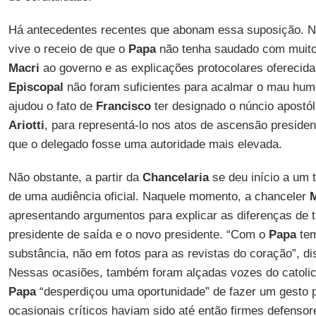
Há antecedentes recentes que abonam essa suposição. 
vive o receio de que o
Papa
não tenha saudado com muito
Macri
ao governo e as explicações protocolares oferecid
Episcopal
não foram suficientes para acalmar o mau hum
ajudou o fato de
Francisco
ter designado o núncio apostó
Ariotti
, para representá-lo nos atos de ascensão preside
que o delegado fosse uma autoridade mais elevada.
Não obstante, a partir da
Chancelaria
se deu início a um 
de uma audiência oficial. Naquele momento, a chanceler
M
apresentando argumentos para explicar as diferenças de t
presidente de saída e o novo presidente. “Com o
Papa
tem
substância, não em fotos para as revistas do coração”, di
Nessas ocasiões, também foram alçadas vozes do catolic
Papa
“desperdiçou uma oportunidade” de fazer um gesto 
ocasionais críticos haviam sido até então firmes defenso