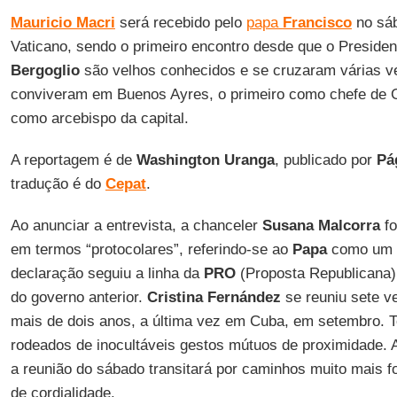
Mauricio Macri
será recebido pelo
papa
Francisco
no sáb
Vaticano, sendo o primeiro encontro desde que o Preside
Bergoglio
são velhos conhecidos e se cruzaram várias 
conviveram em Buenos Ayres, o primeiro como chefe de Go
como arcebispo da capital.
A reportagem é de
Washington Uranga
, publicado por
Pá
tradução é do
Cepat
.
Ao anunciar a entrevista, a chanceler
Susana Malcorra
fo
em termos “protocolares”, referindo-se ao
Papa
como um “
declaração seguiu a linha da
PRO
(Proposta Republicana),
do governo anterior.
Cristina Fernández
se reuniu sete 
mais de dois anos, a última vez em Cuba, em setembro. 
rodeados de inocultáveis gestos mútuos de proximidade. A
a reunião do sábado transitará por caminhos muito mais f
de cordialidade.