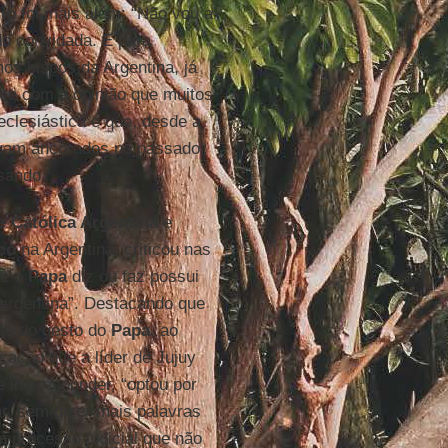
rió
foi mais além: “Não vou a
o convidada. E para
os bispos da Argentina, já
te com a opinião que muitos
eclesiástica e que, desde a
nuam ancorados no passado
sando.
e Católica Argentina
e
co
na Argentina, criticou nas
ue o
Papa
diz ou faz possui
argentina”. Destacando que
nte do gesto do
Papa
, ao
cação que a líder de Jujuy
e lhe responder, “optou por
r, sem dizer mais palavras
m processo judicial que não