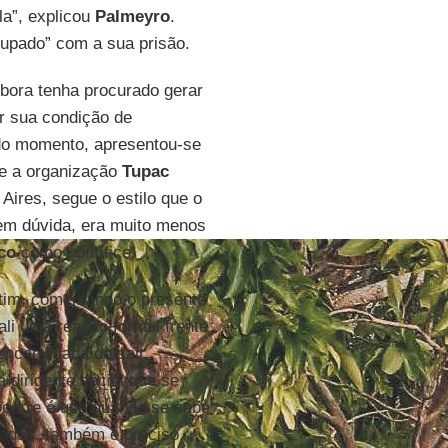
la”, explicou
Palmeyro
.
upado” com a sua prisão.
bora tenha procurado gerar
r sua condição de
do momento, apresentou-se
e a organização
Tupac
ires, segue o estilo que o
em dúvida, era muito menos
co
como pontífice.
tim, comentando o presente
ali uma reação formal frente
encarregada de sair
 dirigente social que se
ocorre é que quando se sabe
cadas, também é preciso