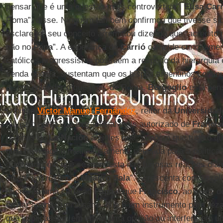
pensar que é uma questão mais controvertida”.
Elisa Car
Roma”, disse. Ninguém também confirmou que tivesse sid
esclarecer seu conceito arrematou dizendo que “acredito n
não no
Papa
”. A esperança de
Carrió
coincide curiosamen
católicos progressistas possuem a respeito da hierarquia 
senda oposta, sustentam que os bispos argentinos conti
e sem entender o que hoje, de Roma,
Bergoglio
está pen
O bispo
Víctor Manuel Fernández
, reitor da
Universidad
talvez o porta-voz extraoficial mais autorizado de
Francis
páginas de
La Nación
aqueles que “supõem que tudo o q
uma mensagem meticulosamente pensada para a política 
o anterior “é o que se manifesta nas furiosas reações dia
enviar um rosário a
Milagro Sala
”. Acrescenta como expli
escreveu uma carta ao
Papa
e que
Francisco
, ao invés d
enviar apenas um rosário, que é um instrumento para reza
que implicassem em emitir uma opinião ou interferir em u