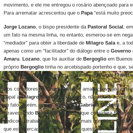
movimento, e ele me entregou o rosário abençoado para e
Para arrematar acrescentou que o
Papa
“está muito preoc
Jorge Lozano
, o bispo presidente da
Pastoral Social
, em
um fato na mesma linha, no entanto, esmerou-se em nega
“mediador” para obter a liberdade de
Milagro Sala
e, a to
apenas como um “facilitador” do diálogo entre o
Governo
Amaru
.
Lozano
, que foi auxiliar de
Bergoglio
em Buenos A
próprio
Bergoglio
tinha no arcebispado portenho e que, s
audaz e comprometido que o assumido agora por
Francis
Nos corredores da
Chancelaria
se amaldiçoava até em la
papal a
Milagro Sala
. Como é lógico, não houve a partir d
ao fato. Porém, a vice-presidente
Gabriela Michetti
foi a 
atravessando
Bergoglio
: “Calculo que considera
Sala
uma
dedicou a trabalhar pelas pessoas mais humildes. O que 
que está cercada de suspeitas por questões mais compli