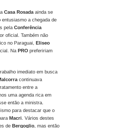
Na
Casa Rosada
ainda se
 entusiasmo a chegada de
as pela
Conferência
or oficial. Também não
lico no Paraguai,
Eliseo
ncial. Na
PRO
prefeririam
trabalho imediato em busca
alcorra
continuava
ratamento entre a
os uma agenda rica em
sse então a ministra.
ismo para destacar que o
para
Macri
. Vários destes
res de
Bergoglio
, mas então