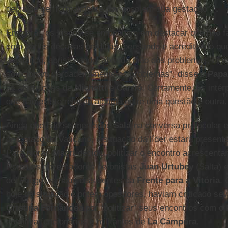
deixa de ser formalmente duvidoso em sua gestação”.
Em geral, os bispos se empenham em destacar que não fa
com várias décadas perdidas, pensando e acreditando que
afastando, aprisionando, abrindo mão dos problemas, acr
solucionam verdadeiramente os problemas”, disse o
Papa
as afirmações de
Michetti
e
Carrió
. Certamente, os intér
que não existe relação alguma entre uma questão e outra.
Ainda que não se mencione
Sala
na conversa protocolar e
de Estado do Vaticano, a situação da líder estará present
Para piorar,
Macri
decidiu politizar o encontro acrescenta
Roma os governadores peronistas
Juan Urtubey
(Salta) 
del Fuego), ambos dissidentes da
Frente para a Vitória
.
hoje da situação e ontem opositores, haviam criticado se
Cristina Fernández
por “politizar” seus encontros com o
comitiva funcionários e militantes de
La Cámpora
.