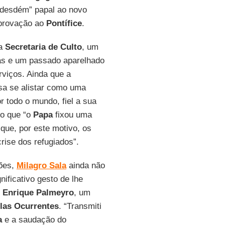
“desdém” papal ao novo
eprovação ao
Pontífice
.
 a
Secretaria de Culto
, um
as e um passado aparelhado
rviços. Ainda que a
sa se alistar como uma
r todo o mundo, fiel a sua
do que “o
Papa
fixou uma
 que, por este motivo, os
rise dos refugiados”.
ções,
Milagro Sala
ainda não
nificativo gesto de lhe
o
Enrique Palmeyro
, um
las Ocurrentes
. “Transmiti
a
e a saudação do