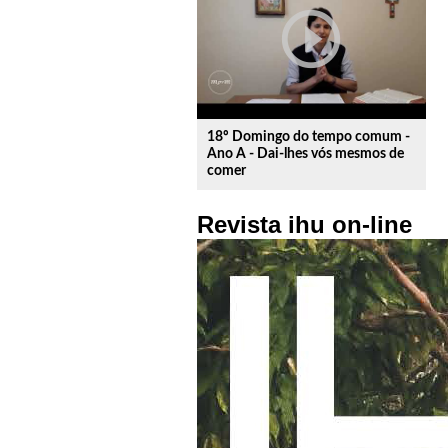
play_circle_outline
18º Domingo do tempo comum -
Ano A - Dai-lhes vós mesmos de
comer
Revista ihu on-line