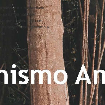
Fernández
e a austeridade
te-se na “formalidade
star que também cala em
tratamento mais próximo a
nte
.