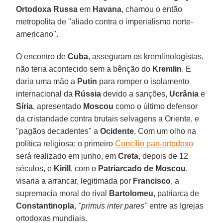
Ortodoxa Russa
em
Havana
, chamou o então
metropolita de "aliado contra o imperialismo norte-
americano".
O encontro de
Cuba
, asseguram os kremlinologistas,
não teria acontecido sem a bênção do
Kremlin
. E
daria uma mão a
Putin
para romper o isolamento
internacional da
Rússia
devido a sanções,
Ucrânia
e
Síria
, apresentado
Moscou
como o último defensor
da cristandade contra brutais selvagens a Oriente, e
"pagãos decadentes" a
Ocidente
. Com um olho na
política religiosa: o primeiro
Concílio pan-ortodoxo
será realizado em junho, em
Creta
, depois de 12
séculos, e
Kirill
, com o
Patriarcado de Moscou
,
visaria a arrancar, legitimada por
Francisco
, a
supremacia moral do rival
Bartolomeu
, patriarca de
Constantinopla
,
"primus inter pares"
entre as Igrejas
ortodoxas mundiais.