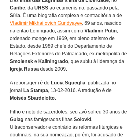
Das
Ilhas das Lágrimas
à
Ilha da Liberdade
, no
Caribe
, da
URSS
ao ecumenismo, passando pela
Síria
. É uma biografia complexa e contraditória a de
Vladimir Mikhailovich Gundyayev
, 69 anos, nascido
na então Leningrado, assim como
Vladimir Putin
,
ordenado monge em 1969, em pleno ateísmo de
Estado, desde 1989 chefe do Departamento de
Relações Exteriores do Patriarcado, ex-metropolita de
Smolensk
e
Kaliningrado
, que subiu à liderança da
Igreja Russa
desde 2009.
A reportagem é de
Lucia Sgueglia
, publicada no
jornal
La Stampa
, 13-02-2016. A tradução é de
Moisés Sbardelotto
.
Filho e neto de sacerdotes, seu avô sofreu 30 anos de
Gulag
nas famigeradas ilhas
Solovki
.
Ultraconservador e contrário às reformas litúrgicas e
doutrinais, na sua nomeação, porém, foi acusado de