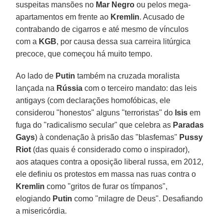
suspeitas mansões no
Mar Negro
ou pelos mega-
apartamentos em frente ao
Kremlin
. Acusado de
contrabando de cigarros e até mesmo de vínculos
com a
KGB
, por causa dessa sua carreira litúrgica
precoce, que começou há muito tempo.
Ao lado de
Putin
também na cruzada moralista
lançada na
Rússia
com o terceiro mandato: das leis
antigays (com declarações homofóbicas, ele
considerou "honestos" alguns "terroristas" do
Isis
em
fuga do "radicalismo secular" que celebra as
Paradas
Gays
) à condenação à prisão das "blasfemas"
Pussy
Riot
(das quais é considerado como o inspirador),
aos ataques contra a oposição liberal russa, em 2012,
ele definiu os protestos em massa nas ruas contra o
Kremlin
como "gritos de furar os tímpanos",
elogiando
Putin
como "milagre de Deus". Desafiando
a misericórdia.