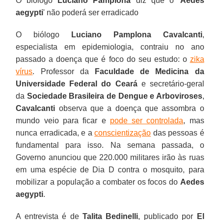
O biólogo
Luciano Pamplona
diz que o '
Aedes
aegypti
' não poderá ser erradicado
O biólogo
Luciano Pamplona Cavalcanti
,
especialista em epidemiologia, contraiu no ano
passado a doença que é foco do seu estudo: o
zika
vírus
. Professor da
Faculdade de Medicina da
Universidade Federal do Ceará
e secretário-geral
da
Sociedade Brasileira de Dengue e Arboviroses
,
Cavalcanti
observa que a doença que assombra o
mundo veio para ficar e
pode ser controlada
, mas
nunca erradicada, e a
conscientização
das pessoas é
fundamental para isso. Na semana passada, o
Governo anunciou que 220.000 militares irão às ruas
em uma espécie de Dia D contra o mosquito, para
mobilizar a população a combater os focos do
Aedes
aegypti
.
A entrevista é de
Talita Bedinelli
, publicado por
El