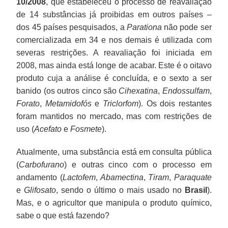
10/2008
, que estabeleceu o processo de reavaliação
de 14 substâncias já proibidas em outros países –
dos 45 países pesquisados, a
Parationa
não pode ser
comercializada em 34 e nos demais é utilizada com
severas restrições. A reavaliação foi iniciada em
2008, mas ainda está longe de acabar. Este é o oitavo
produto cuja a análise é concluída, e o sexto a ser
banido (os outros cinco são
Cihexatina
,
Endossulfam
,
Forato
,
Metamidofós
e
Triclorfom
). Os dois restantes
foram mantidos no mercado, mas com restrições de
uso (
Acefato
e
Fosmete
).
Atualmente, uma substância está em consulta pública
(
Carbofurano
) e outras cinco com o processo em
andamento (
Lactofem
,
Abamectina
,
Tiram
,
Paraquate
e
Glifosato
, sendo o último o mais usado no
Brasil
).
Mas, e o agricultor que manipula o produto químico,
sabe o que está fazendo?