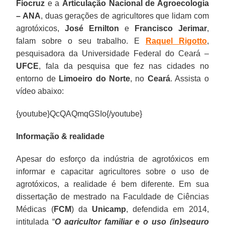
Fiocruz
e a
Articulação Nacional de Agroecologia
– ANA
, duas gerações de agricultores que lidam com
agrotóxicos,
José Ernilton
e
Francisco Jerimar
,
falam sobre o seu trabalho. E
Raquel Rigotto
,
pesquisadora da Universidade Federal do Ceará –
UFCE
, fala da pesquisa que fez nas cidades no
entorno de
Limoeiro do Norte
, no
Ceará
. Assista o
vídeo abaixo:
{youtube}QcQAQmqGSIo{/youtube}
Informação & realidade
Apesar do esforço da indústria de agrotóxicos em
informar e capacitar agricultores sobre o uso de
agrotóxicos, a realidade é bem diferente. Em sua
dissertação de mestrado na Faculdade de Ciências
Médicas (
FCM
) da
Unicamp
, defendida em 2014,
intitulada “
O agricultor familiar e o uso (in)seguro