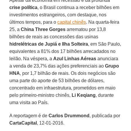
Apesar da economia em recessão e da profunda
crise política
, o Brasil continua a receber bilhões em
investimentos estrangeiros, com destaque, nos
últimos tempos, para o
capital chinês
. Na quarta-feira
25, a
China Three Gorges
arrematou por 13,8
bilhões de reais as concessões das usinas
hidrelétricas de Jupiá e Ilha Solteira
, em São Paulo,
equivalentes a 81% dos 17 bilhões arrecadados no
leilão. Na véspera, a
Azul Linhas Aéreas
anunciara
a venda de 23,7% das ações preferenciais ao
Grupo
HNA
, por 1,7 bilhão de reais. Os dois negócios são
uma parte do aporte de 53 bilhões de dólares,
concentrado em infraestrutura, prometidos em maio
pelo primeiro-ministro chinês,
Li Keqiang
, durante
uma visita ao País.
A reportagem é de
Carlos Drummond
, publicada por
CartaCapital
, 12-01-2016.