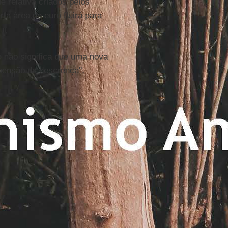
e relativa criados pelos
rta área do euro fluirá para
não significa que uma nova
spensão da descrença".