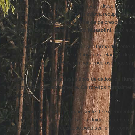
cruelmente durante o auge da Depressão", disse
Lyons
a
York. Naquele momento, contudo, já estava recuperando a
a Austrália deu à sua economia a chance de crescer e, à 
credibilidade.
Lyon
pode ter elogiado
Mussolini
, mas a Au
Outros contam a história da Austrália de forma diferente.
libra australiana e a resultante melhora das relações de 
Austrália, pequena, e os EUA, um país poderoso, não são
A questão é, contudo, que esses tipos de dados, da
Hung
ser examinados cuidadosamente. Os roteiros normalmen
são os certos.
E nem sempre são análogos ao presente. O experimento 
Cameron
, primeiro-ministro do Reino Unido, é recente d
como um fracasso. A recuperação pode ser lenta, como foi