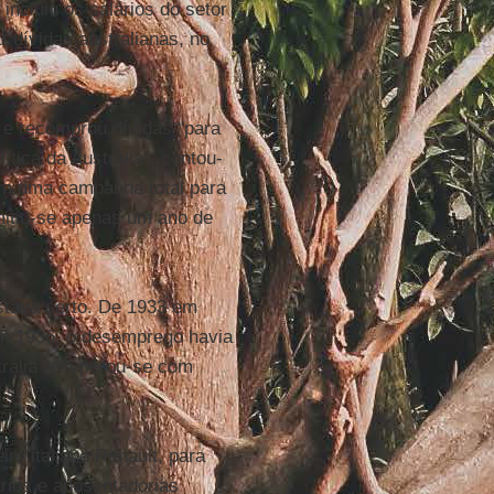
incluiu os salários do setor
 dívidas australianas, no
 e recomprou dívidas "para
tica da Austrália", contou-
em uma campanha total para
rmitiu-se apenas um ano de
stava certo. De 1933 em
 Em 1936, o desemprego havia
trália recuperou-se com
ro italiano Renault, para
ários e aposentadorias