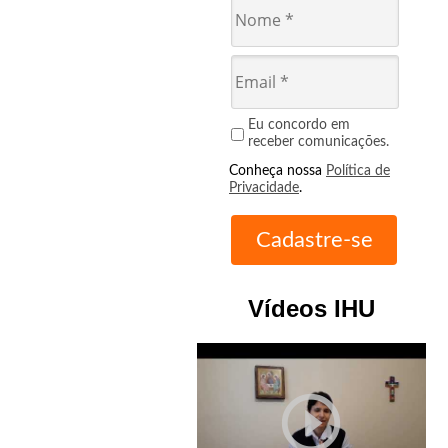
Eu concordo em
receber comunicações.
Conheça nossa
Política de
Privacidade
.
Vídeos IHU
play_circle_outline