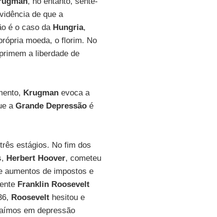
rugman
, no entanto, sente-
vidência de que a
ão é o caso da
Hungria
,
rópria moeda, o florim. No
uprimem a liberdade de
imento,
Krugman
evoca a
que a
Grande Depressão
é
três estágios. No fim dos
s,
Herbert Hoover
, cometeu
de aumentos de impostos e
dente
Franklin Roosevelt
36,
Roosevelt
hesitou e
 Caímos em depressão