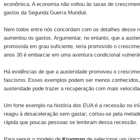
econômica. A economia não voltou às taxas de crescimen
gastos da Segunda Guerra Mundial.
Nem todos entre nós concordam com os detalhes desse r
aumentou os gastos. Argumentar, no entanto, que a auster
promovida em grau suficiente, teria promovido o crescim
anos 30 é embarcar em uma aventura condicional vulnerá
Há evidências de que a austeridade promoveu o crescime
fascismo. Esses exemplos podem ser menos conhecidos
austeridade pode trazer a recuperação com mais velocida
Um forte exemplo na história dos EUA é a recessão no in
reagiu à desaceleração sem gastar; cortou-se pela metade
rápida que poucas pessoas se lembram dessa recessão.
Para seguir o modelo de
Krugman
de selecionar um únic