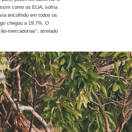
assim como os EUA, sofria
via encolhido em todos os
ego chegou a 19,7%. O
rão-mercadorias", atrelado
azer a recuperação. O
ou focar seus eleitores em
our Bridge, que foi
inda mais liquidez seria a
afia de
Joseph Lyons
, o
traliano afastou-se da
32,
Lyons
liderou o país em
r em 20% todos os gastos