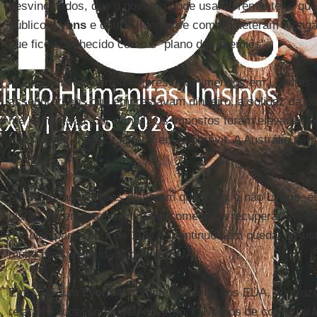
desvinculados, que o governo pode usar livremente, o que 
público.
Lyons
e outros líderes se comprometeram a pagar
que ficou conhecido como o "plano dos premiês".
"A Austrália converteu empréstimos imensos em Londres"
assegurar, aos que emprestavam dinheiro, a solidez da polí
me Henderson, por e-mail. Os impostos foram elevados 
transformar o déficit federal em superávit. A Austrália pe
déficit.
De início, as pessoas disseram que Lang, e não
Lyons
, e
diante, no entanto, a Austrália começou a recuperar-se.
recuado para cerca de 11%. E continuou em queda. A Aus
muito mais velocidade que os EUA.
Em 1935, um
Lyons
triunfante navegou aos EUA, no cruzei
relatar o sucesso de seu governo: "Tivemos de cortar sal