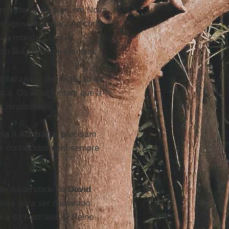
 repórteres no píer, em Nova
s aposentadorias. Ao cortar,
sua moeda a crucial
strália não virou fascista.
 Enfatizam a depreciação da
troca. Ou argumentam que a
 comparáveis.
ria
à
Austrália
, precisam
te conhecidos nem sempre
de austeridade de
David
emais para ser declarado
 a da Austrália. O Reino