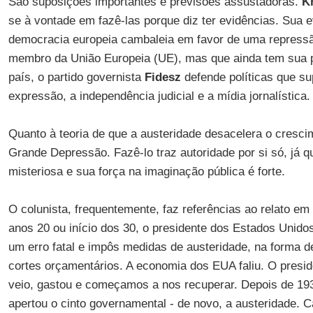
São suposições importantes e previsões assustadoras.
K
se à vontade em fazê-las porque diz ter evidências. Sua e
democracia europeia cambaleia em favor de uma repress
membro da União Europeia (UE), mas que ainda tem sua p
país, o partido governista
Fidesz
defende políticas que s
expressão, a independência judicial e a mídia jornalística.
Quanto à teoria de que a austeridade desacelera o cresc
Grande Depressão. Fazê-lo traz autoridade por si só, já 
misteriosa e sua força na imaginação pública é forte.
O colunista, frequentemente, faz referências ao relato em 
anos 20 ou início dos 30, o presidente dos Estados Unido
um erro fatal e impôs medidas de austeridade, na forma 
cortes orçamentários. A economia dos EUA faliu. O presi
veio, gastou e começamos a nos recuperar. Depois de 19
apertou o cinto governamental - de novo, a austeridade.