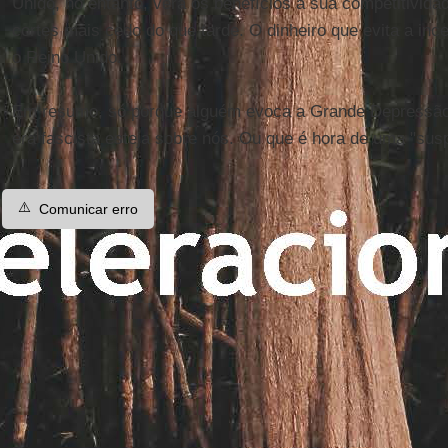
Unido, no entanto, verá os benefícios a sua competitividad
cortes mais cedo do que tarde. O dinheiro que evita a ince
o Reino Unido.
Em resumo, só porque alguém evoca a Grande Depressão 
era fascista esteja sobre nós. Ou que é hora de uma "su
⚠️
Comunicar erro