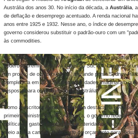
Austrália dos anos 30. No início da década, a
Austrália
, 
de deflação e desemprego acentuado. A renda nacional ha
anos entre 1925 e 1932. Nesse ano, o índice de desempr
governo considerou substituir o padrão-ouro com um "pad
às commodities.
Os australianos se perguntavam se os gastos poderiam tr
poderoso premiê de Nova Gales do Sul,
J.T. Lang
, procur
um projeto de obras públicas, a grande ponte Sydney Harb
completada em 1932. Muitas autoridades imaginaram que a
resposta para os problemas da Austrália.
Como a escritora
Anne Henderson
destaca na nova biogr
primeiro-ministro do país na época, o governo federal aus
política de gastos e optou pela austeridade. A partir de 19
meio a uma campanha de corte de orçamento para reduzi