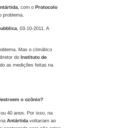
ntártida
, com o
Protocolo
do problema.
ubblica
, 03-10-2011. A
roblema. Mas o climático
 diretor do
Instituto de
do as medições feitas na
destroem o ozônio?
 ou 40 anos. Por isso, na
o na
Antártida
voltariam ao