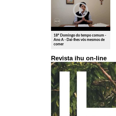
play_circle_outline
18º Domingo do tempo comum -
Ano A - Dai-lhes vós mesmos de
comer
Revista ihu on-line