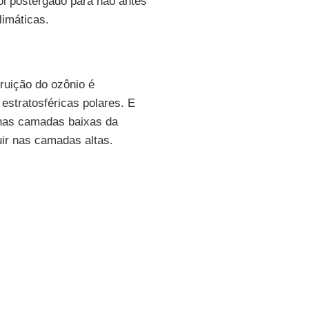
oi postergado para não antes
limáticas.
ruição do ozônio é
 estratosféricas polares. E
nas camadas baixas da
uir nas camadas altas.