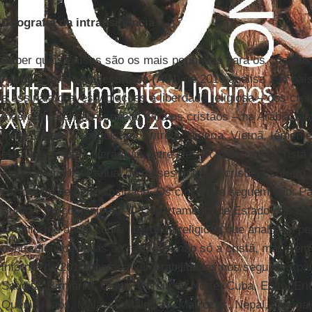
Geografia da intransigência
Saber quais países são os mais perigosos para os cristão
Ajuda à Igreja Necessitada (AIN
) de 2010 analisa 194 pa
e assinala graves violações à liberdade religiosa – dos cren
mas com atenção especial para os cristãos – na Arábia Sau
Índia, China, Uzbequistão, Eritreia, Nigéria, Vietnã, Iêmen
estabelecer uma hierarquia entre eles. A associação cristã 
elabora uma lista anual de países onde os cristãos sofrem 
por ordem de periculosidade. Os cinco que seguem são: Paqu
Butão e Turcomenistão. O Departamento de Estado dos Es
um informe anual sobre liberdade religiosa que analisa a p
contra fieis de todas as religiões, não só a cristã, mas se
informe de 2010 destaca vulnerabilidades nos seguintes paí
Saudita, Birmânia, China, Coreia do Norte, Cuba, Egito, Eritr
Quênia, Laos, Malásia, Maldivas, Marrocos, Nepal, Nigéria