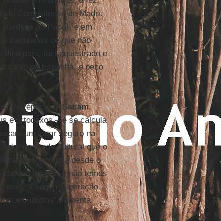
Árabes e Islâmicos, e fez
sidade Complutense de Madri.
a, obedece ao Papa), e em
ãos iraquianos de que não
em meu país, fui sequestrado e
 a salvo na Espanha, e peço
rra. Na época de
Sadam
,
eus e ortodoxos – e se calcula
buscam um lugar seguro na
a dor da perda cultural que o
mos na Mesopotâmia desde o
lã chegou depois, e não temos
co, mas “a segunda geração
nhece o idioma”, lamenta.