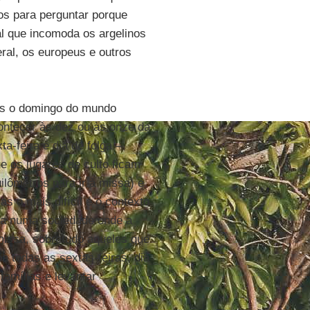
nos para perguntar porque
ial que incomoda os argelinos
eral, os europeus e outros
ois o domingo do mundo
contecer às dez ou às onze da
-feira é dia de folga –
 os lugares de culto ficam
ilômetros para ir à missa) e
as o mais difícil é o contexto
ana numa sociedade onde a
 missa, sobretudo aqueles que
 todas as sextas-feiras, dia
famílias e levantar