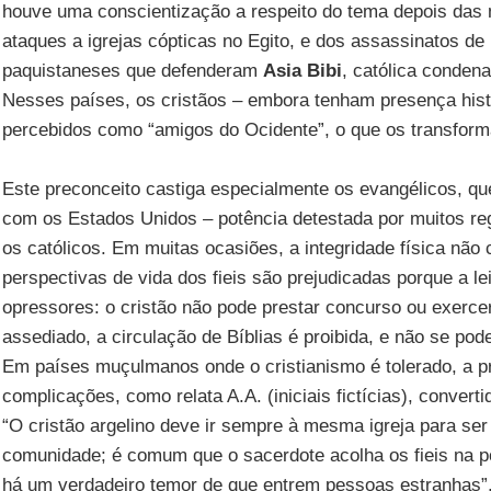
houve uma conscientização a respeito do tema depois das 
ataques a igrejas cópticas no Egito, e dos assassinatos de 
paquistaneses que defenderam
Asia Bibi
, católica condena
Nesses países, os cristãos – embora tenham presença hist
percebidos como “amigos do Ocidente”, o que os transform
Este preconceito castiga especialmente os evangélicos, qu
com os Estados Unidos – potência detestada por muitos r
os católicos. Em muitas ocasiões, a integridade física não 
perspectivas de vida dos fieis são prejudicadas porque a l
opressores: o cristão não pode prestar concurso ou exercer
assediado, a circulação de Bíblias é proibida, e não se pod
Em países muçulmanos onde o cristianismo é tolerado, a pr
complicações, como relata A.A. (iniciais fictícias), converti
“O cristão argelino deve ir sempre à mesma igreja para ser
comunidade; é comum que o sacerdote acolha os fieis na po
há um verdadeiro temor de que entrem pessoas estranhas”, 