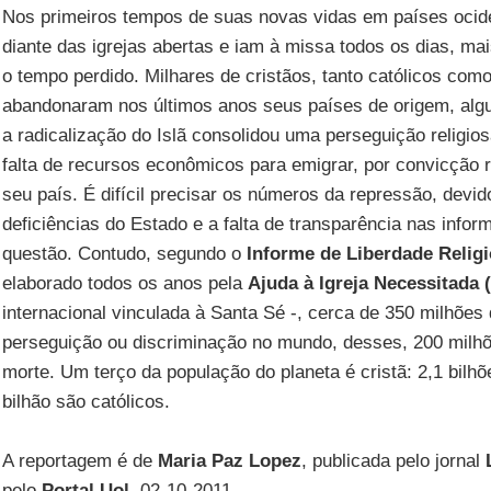
Nos primeiros tempos de suas novas vidas em países ocide
diante das igrejas abertas e iam à missa todos os dias, ma
o tempo perdido. Milhares de cristãos, tanto católicos com
abandonaram nos últimos anos seus países de origem, al
a radicalização do Islã consolidou uma perseguição religios
falta de recursos econômicos para emigrar, por convicção r
seu país. É difícil precisar os números da repressão, devid
deficiências do Estado e a falta de transparência nas inf
questão. Contudo, segundo o
Informe de Liberdade Relig
elaborado todos os anos pela
Ajuda à Igreja Necessitada 
internacional vinculada à Santa Sé -, cerca de 350 milhões
perseguição ou discriminação no mundo, desses, 200 milhõ
morte. Um terço da população do planeta é cristã: 2,1 bilhõe
bilhão são católicos.
A reportagem é de
Maria Paz Lopez
, publicada pelo jornal
pelo
Portal Uol
, 02-10-2011.