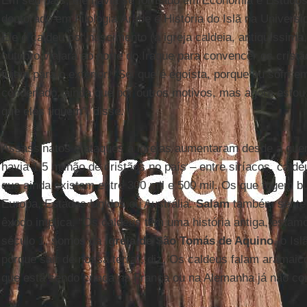
Em seu país, ele havia se formado em Economia e Estudos 
doutorado em Filologia Árabe e História do Islã na Univer
Ele é caldeu por nascimento (a igreja caldeia, antiquíssim
outubro viajará ao norte do Iraque para convencer os crist
fujam para o exterior. “Sei que é egoísta, porque eu sofri 
condenado, ainda que por outros motivos, mas agora estou
que eles fiquem”, disse.
Assassinatos e ataques a igrejas aumentaram desde a gue
havia 1,5 milhão de cristãos no país – entre siríacos, cald
que ainda existam entre 300 mil e 500 mil. Os que fogem 
Europa, Estados Unidos ou Austrália.
Salam
também sente 
êxodo implica. “Os caldeus têm uma história antiga, esta
século 1, somos da
Igreja de São Tomás de Aquino
, o Is
porque sair de nossa terra”, diz. Os caldeus falam aramai
que está sendo criada na França ou na Alemanha já não co