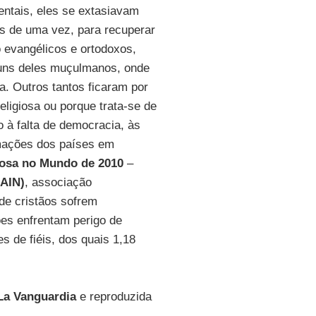
ntais, eles se extasiavam
is de uma vez, para recuperar
o evangélicos e ortodoxos,
guns deles muçulmanos, onde
a. Outros tantos ficaram por
eligiosa ou porque trata-se de
o à falta de democracia, às
ormações dos países em
iosa no Mundo de 2010
–
(AIN)
, associação
 de cristãos sofrem
es enfrentam perigo de
s de fiéis, dos quais 1,18
La Vanguardia
e reproduzida