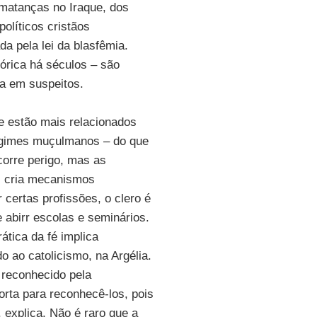
matanças no Iraque, dos
políticos cristãos
da pela lei da blasfêmia.
órica há séculos – são
a em suspeitos.
e estão mais relacionados
egimes muçulmanos – do que
corre perigo, mas as
ei cria mecanismos
 certas profissões, o clero é
e abirr escolas e seminários.
ática da fé implica
do ao catolicismo, na Argélia.
 reconhecido pela
rta para reconhecê-los, pois
explica. Não é raro que a