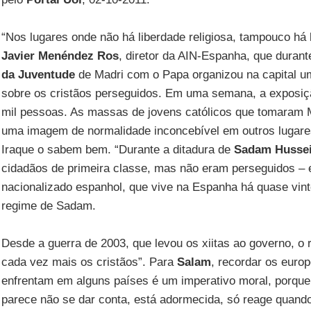
“Nos lugares onde não há liberdade religiosa, tampouco há 
Javier Menéndez Ros
, diretor da AIN-Espanha, que duran
da Juventude
de Madri com o Papa organizou na capital um
sobre os cristãos perseguidos. Em uma semana, a exposiç
mil pessoas. As massas de jovens católicos que tomaram 
uma imagem de normalidade inconcebível em outros lugares
Iraque o sabem bem. “Durante a ditadura de
Sadam Husse
cidadãos de primeira classe, mas não eram perseguidos – 
nacionalizado espanhol, que vive na Espanha há quase vin
regime de Sadam.
Desde a guerra de 2003, que levou os xiitas ao governo, o 
cada vez mais os cristãos”. Para
Salam
, recordar os europ
enfrentam em alguns países é um imperativo moral, porque 
parece não se dar conta, está adormecida, só reage quand