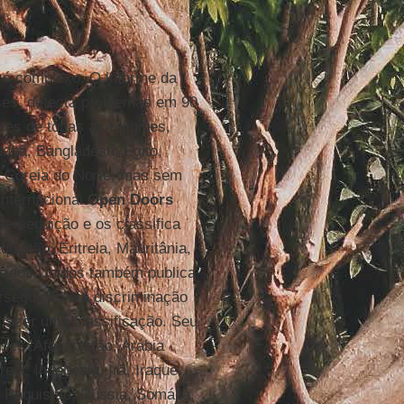
s é complexo. O informe da
íses, detecta problemas em 90
tes de todas as religiões,
dita, Bangladesh, Egito,
 e Coreia do Norte, mas sem
internacional
Open Doors
perseguição e os classifica
istão, Eritreia, Mauritânia,
tados Unidos também publica
erseguição e a discriminação
m fazer uma classificação. Seu
ses: Afeganistão, Arábia
eia, Indonésia, Irã, Iraque,
, Paquistão, Rússia, Somália,