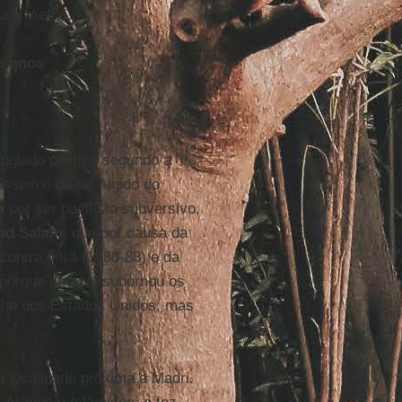
a e Vietnã.
e anos
giado político segundo a
sein e de ter fugido do
por ser pacifista subversivo,
ad
Salam
, que por causa da
contra o Irã (1980-88) e da
 porque seu pai subornou os
nho dos Estados Unidos, mas
localidade próxima a Madri.