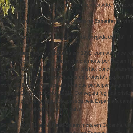
Sudão, Tadjiquistão, Turcomenistão, Uzbequistão, Venezuel
Raad Salam, caldeu iraquiano, mora na Espanha há vint
“Os caldeus viviam no Iraque antes da chegada do Islã”
Raad Salam
chegou à Espanha em 1992, com status de refu
ONU, depois de ter sido sentenciado à morte por Sadam Hus
Iraque. “Não me prenderam por ser cristão; condenaram-me 
eu escrevia artigos, promovia atos de protesto”, explica
Ra
mobilização geral de recrutas teve que participar da guerra 
primeira Guerra do Golfo (1991). Conseguiu fugir da prisão
carcereiros. Como refugiado, passou pela Espanha a cami
por fim se instalou no primeiro país.
Solteiro, com 51 anos,
Raad Salam
mora em Cobenha, uma 