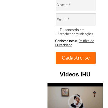
Eu concordo em
receber comunicações.
Conheça nossa
Política de
Privacidade
.
Vídeos IHU
play_circle_outline