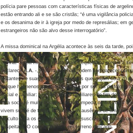
polícia pare pessoas com características físicas de argeli
estão entrando ali e se são cristãs; “é uma vigilância polic
e os desanima de ir à igreja por medo de represálias; em g
estrangeiros não são alvo desse interrogatório”.
A missa dominical na Argélia acontece às seis da tarde, p
islâmico é dia de trabalho; e às sextas-feiras costumam a
manhã. “Essa missa é muito mais frequentada porque a sexta
esclarece
A.A.
-, mas muitos não podem comparecer porque
distantes de suas casas (há pessoas que viajam 60 a 70 qu
porque há menos transporte público por ser dia de folga.” M
social e familiar: “as obrigações familiares do fim de sem
vida social é muito invasiva podem impedir os fieis de ir à
vivem sua fé de forma escondida. A ausência de uma pessoa
de culto para os muçulmanos, pode suscitar perguntas nas 
suspeitas”. O convertido vive em terreno delicado.