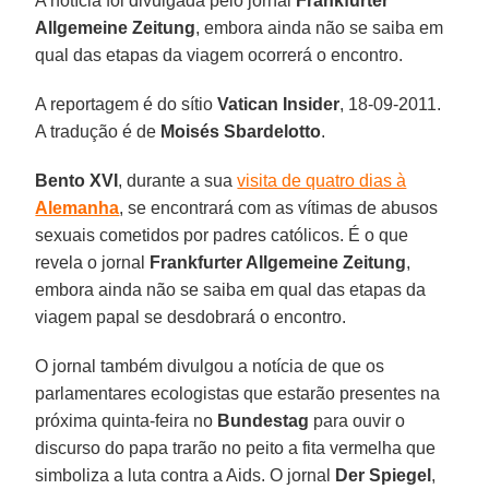
A notícia foi divulgada pelo jornal
Frankfurter
Allgemeine Zeitung
, embora ainda não se saiba em
qual das etapas da viagem ocorrerá o encontro.
A reportagem é do sítio
Vatican Insider
, 18-09-2011.
A tradução é de
Moisés Sbardelotto
.
Bento XVI
, durante a sua
visita de quatro dias à
Alemanha
, se encontrará com as vítimas de abusos
sexuais cometidos por padres católicos. É o que
revela o jornal
Frankfurter Allgemeine Zeitung
,
embora ainda não se saiba em qual das etapas da
viagem papal se desdobrará o encontro.
O jornal também divulgou a notícia de que os
parlamentares ecologistas que estarão presentes na
próxima quinta-feira no
Bundestag
para ouvir o
discurso do papa trarão no peito a fita vermelha que
simboliza a luta contra a Aids. O jornal
Der Spiegel
,