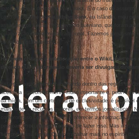
existe desde 2006, o aspecto de análise do material e a de
material é feito dentro do WikiLeaks. É o caso de assuntos
caso do colapso do
Kaupthing Bank
, na Islândia, meu paí
assassinatos ilegais pelo governo queniano, que foram an
colaboração com a mídia tradicional. Fazemos jornalismo,
os meios estabelecidos.
Há quem critique a colaboração entre o WikiLeaks e os 
dizendo que a informação deveria ser divulgada diretam
Estamos basicamente trabalhando dentro das regras da com
acesso a um conhecimento muito importante e, pela nature
da mídia, com um certo grau de exclusividade, é possível
mais forte de recursos maiores, em termos jornalísticos. N
compromisso com as fontes, é oferecer a informação para 
pessoas. Procuramos maneiras de fazer isso. Mas isso não
sempre dessa forma. Quero trabalhar mais no espírito da no