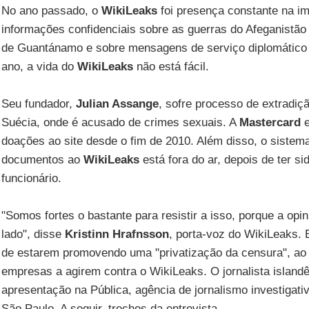
No ano passado, o
WikiLeaks
foi presença constante na i
informações confidenciais sobre as guerras do Afeganistão 
de Guantánamo e sobre mensagens de serviço diplomático
ano, a vida do
WikiLeaks
não está fácil.
Seu fundador,
Julian Assange
, sofre processo de extradiç
Suécia, onde é acusado de crimes sexuais. A
Mastercard
doações ao site desde o fim de 2010. Além disso, o siste
documentos ao
WikiLeaks
está fora do ar, depois de ter s
funcionário.
"Somos fortes o bastante para resistir a isso, porque a opi
lado", disse
Kristinn Hrafnsson
, porta-voz do WikiLeaks.
de estarem promovendo uma "privatização da censura", ao
empresas a agirem contra o WikiLeaks. O jornalista islan
apresentação na Pública, agência de jornalismo investigati
São Paulo. A seguir, trechos da entrevista.