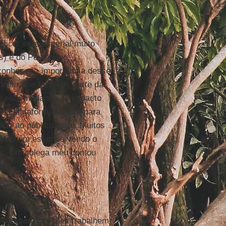
licar este material muito
s) e do Pentágono,
conhecer a importância desse
dmitir que fazemos parte da
so está mudando. O impacto
 uma plataforma segura para
do ao público geral. Muitos
 e também estamos vendo o
os. Um colega meu contou
ios.
idos para que eles trabalhem