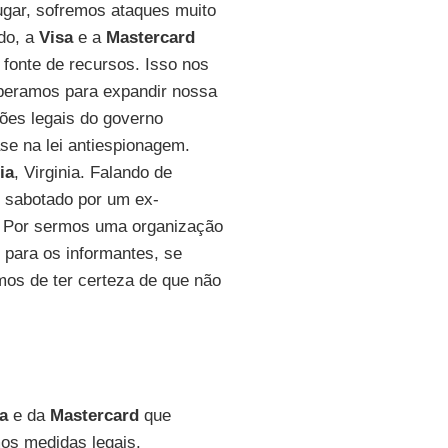
ugar, sofremos ataques muito
do, a
Visa
e a
Mastercard
fonte de recursos. Isso nos
speramos para expandir nossa
ões legais do governo
se na lei antiespionagem.
ia
, Virginia. Falando de
 sabotado por um ex-
. Por sermos uma organização
 para os informantes, se
mos de ter certeza de que não
sa
e da
Mastercard
que
os medidas legais.