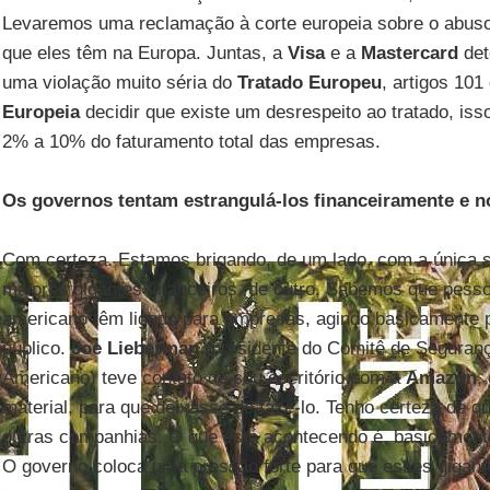
Levaremos uma reclamação à corte europeia sobre o abuso
que eles têm na Europa. Juntas, a
Visa
e a
Mastercard
de
uma violação muito séria do
Tratado Europeu
, artigos 101
Europeia
decidir que existe um desrespeito ao tratado, iss
2% a 10% do faturamento total das empresas.
Os governos tentam estrangulá-los financeiramente e n
Com certeza. Estamos brigando, de um lado, com a única 
maiores gigantes financeiros, de outro. Sabemos que pess
americano têm ligado para empresas, agindo basicamente p
público.
Joe Lieberman
(presidente do Comitê de Seguranç
Americano) teve contato de seu escritório com a
Amazon
,
material, para que deixasse de fazê-lo. Tenho certeza de q
outras companhias. O que está acontecendo é, basicamente
O governo coloca uma pressão forte para que esses gigan