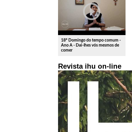
play_circle_outline
18º Domingo do tempo comum -
Ano A - Dai-lhes vós mesmos de
comer
Revista ihu on-line