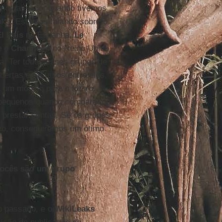
 ano passado, quando tivemos
aks. Estamos falando sobre o
l País
na Espanha,
Le
 o
Channel 4
no Reino Unido
ia. Ter todos esses grupos de
ertas e recursos entre eles,
á um modelo para o futuro.
 pequenos quando comparados
 prestar contas. Se os grupos
ivo, conseguiremos um ótimo
vocês são um grupo
o passado, e o
WikiLeaks