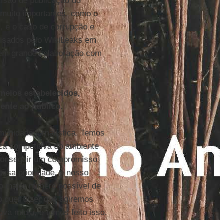
cisão de publicação do
 muito importantes, como o
s, e o caso de corrupção e
alisados pelo WikiLeaks em
 em grande colaboração com
meios estabelecidos,
ente ao público.
unidade jornalística. Temos
za competitiva do ambiente
 conseguir um compromisso
ossa prioridade, e nosso
o maior número possível de
 quer dizer que agiremos
va mídia, e temos feito isso.