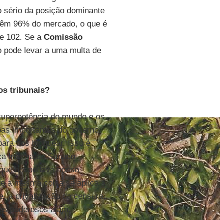
 sério da posição dominante
têm 96% do mercado, o que é
 e 102. Se a
Comissão
o pode levar a uma multa de
os tribunais?
superpotência do mundo e os
oas importantes do governo
ara nos bloquear. Isso é
a Interna do Senado
 que hospedava nosso
ue a mesma coisa se aplica a
, a privatização da censura.
tes poderosos ajam.