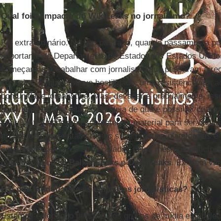
Qual foi o impacto do WikiLeaks no jornalismo?
Foi extraordinário. No ano passado, quando passamos a pub
importante do Departamento de Estado (dos Estados Unido
começamos a trabalhar com jornalistas que passaram a re
conceito. Também houve hostilidade, uma resistência em a
comunidade jornalística. Mas, devagar e gradualmente, is
que vimos foi a aceitação da ideia de que é possível criar
informantes anônimos submeterem material para ser divulga
grupos de mídia estão criando suas próprias plataformas
surgimento de outros sites guiados pelos mesmos princípi
mais de 20, como
BalkanLeaks
e
OpenLeaks
. Existem vár
E o que mudou para as empresas jornalísticas?
Estamos colocando pressão nos grupos de mídia estabelec