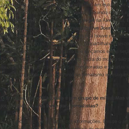
juntos, mais do que antes. Foi espetacular, em outubro do
a colaboração de nove grupos de mídia, incluindo o WikiLe
New York Times
, o
Guardian
,
Der Spiegel
na Alemanha,
E
Monde
na França, o
Bureau of Investigative Journalism
e
e a
Al Jazeera
. Foi uma aliança que nunca houve na histór
mídia trabalhando no mesmo projeto, compartilhando descob
é extraordinário. Esse é o espírito que lançamos e que ser
Porque mesmo os grandes grupos de mídia do mundo são
às organizações que precisam ser monitoradas e levadas a
de mídia trabalharem em conjunto no jornalismo investigat
resultado.
O sr. disse que o WikiLeaks é um grupo de mídia. Mas 
jornalístico ou uma fonte para jornalistas?
Somos editores. Temos acesso a informações. Desde o an