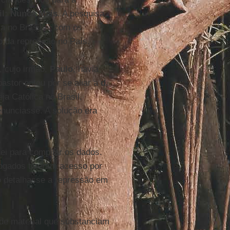
il: Nunca Mais
. A pesquisa
ra no Brasil e, com os
o da repressão no País.
, cujo irmão,
Paulo
, havia
pastor optou por se aliar a
d.
eja Católica no Brasil,
enunciasse. A solução era
ei para compilar os dados.
vogados tiveram acesso por
po detalhasse a repressão em
 de material que substanciam