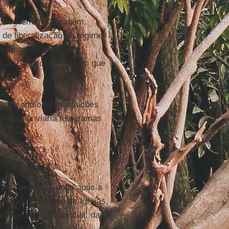
do alguém de "coragem,
de liberalização do regime
merosos de terem de
pção. "Muitos acreditam que
tre apoio às instituições
Genebra enviaria telegramas
cracia.
mensões. Dois anos após a
eral do Conselho de Igrejas,
a deve ser confidencial, dada
 clandestinos para a