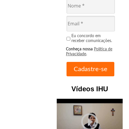
Eu concordo em
receber comunicações.
Conheça nossa
Política de
Privacidade
.
Vídeos IHU
play_circle_outline