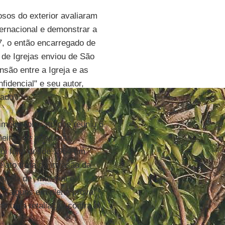
iosos do exterior avaliaram
ternacional e demonstrar a
7, o então encarregado de
de Igrejas enviou de São
são entre a Igreja e as
fidencial" e seu autor,
ado".
meiro foi o ato que reuniu 6
imeira vez que uma
 foi feita desde 1964 em
lato trata da invasão da
lada de "material e
s, "alguns em plena prova"
omo uma retaliação contra a