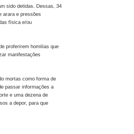
am sido detidas. Dessas, 34
e arara e pressões
das física e/ou
de proferirem homilias que
zar manifestações
do mortas como forma de
de passar informações a
orte e uma dezena de
osos a depor, para que