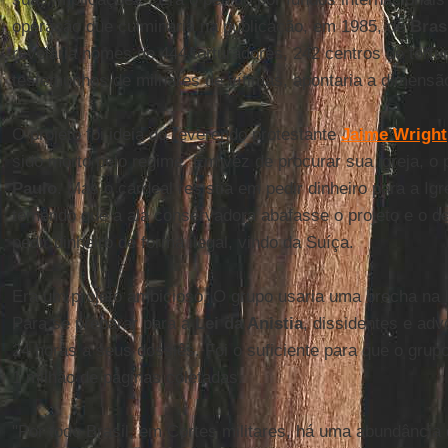
operação que culminaria na publicação, em 1985, de
Bras
revelaria nomes de 444 torturadores, 242 centros de tortu
testemunhos de milhares de vítimas, apontaria a dimensã
O projeto foi ideia do reverendo protestante
Jaime Wright
sido morto pelo regime. Em vez de procurar sua igreja, o 
Paulo
. Mas o cardeal resistia em pedir dinheiro para a Igr
temendo que a ala conservadora abafasse o projeto e o d
pedir dinheiro de forma ilegal, vindo da Suíça.
Era um projeto ambicioso. O grupo usaria uma brecha na l
Para se preparar para a
Lei da Anistia
, dissidentes e ad
24 horas a seus dossiês. Foi o suficiente para que o gru
1 milhão de páginas coletadas.
"Por todo Brasil, em Cortes militares, há uma abundância