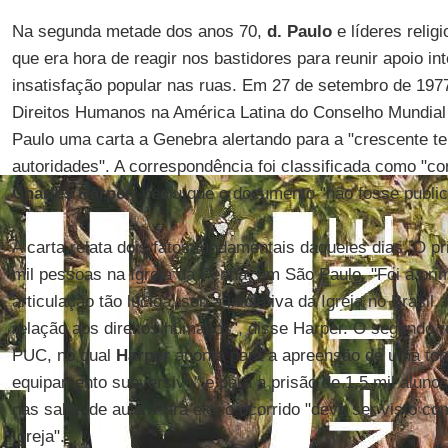
Na segunda metade dos anos 70,
d. Paulo
e líderes relig
que era hora de reagir nos bastidores para reunir apoio in
insatisfação popular nas ruas. Em 27 de setembro de 197
Direitos Humanos na América Latina do Conselho Mundial 
Paulo uma carta a Genebra alertando para a "crescente ten
autoridades". A correspondência foi classificada como "con
Charles Harper
, pediu que o documento "não fosse public
A carta relata dois fatos fundamentais daqueles dias. O pri
mil pessoas na Igreja da Penha, em São Paulo. "Foi a pr
articulação tão lúcida, sob a iniciativa da Igreja no Brasil,
relação aos direitos humanos", disse Harper. O segundo re
PUC, no qual
Harper
aponta para a apreensão de uma tone
equipamento subversivo" e para a prisão de 1,5 mil aluno
nas salas de aula. Para ele, o ocorrido "deve ser visto c
Igreja".