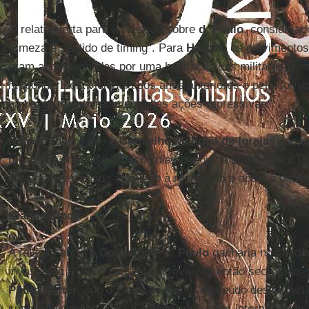
O relato alerta para a pressão sobre
d. Paulo
, considera
firmeza e sentido de timing". Para
Harper
, os movimentos 
eram acompanhados por uma hesitação dos militares, te
responder pela violência dos anos anteriores e pela corru
há um forte endurecimento das ações repressivas."
Harper
sugere que o
Conselho Mundial de Igrejas
demons
religiosas no Brasil. Poucos dias depois, a entidade em 
para manifestar sua oposição à repressão e apoio à demo
Clandestinos
A relação entre o
Conselho
e
d. Paulo
ganharia novas di
invasão da PUC, o cardeal escreveu ao então secretário-g
Philip Potter
, sob o alerta de que o "conteúdo dessa cart
suas implicações". Era o pedido por fundos internacionais