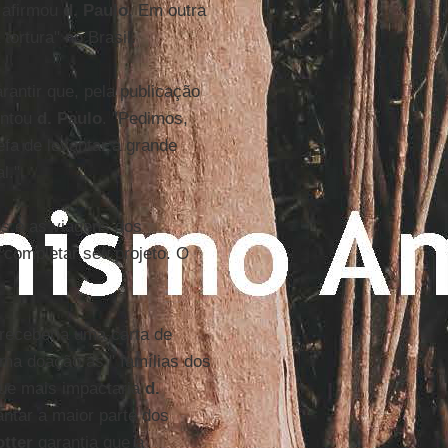
 afirmou
d. Paulo
. Em outra
tortura" no Brasil.
rantir que, pela publicação
entou
d. Paulo
. "Pedimos,
efa de levantar a grande
l."
s e as viagens dos
 completar seu projeto. O
receberia uma carta de
uma doação às " famílias dos
que mais impactaria
d.
ntar a maior parte dos
otter
garantia que a