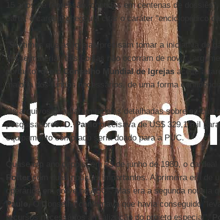
15 anos de repressão, contidas em centenas de dossiês",
carta, o cardeal chegou a citar o caráter "enciclopédico da 
"Sentimos que as igrejas precisam tomar a iniciativa de ga
desse material, tais coisas não ocorram de novo", argum
portanto, que o
Conselho Mundial de Igrejas
aceite a tar
maioria dos fundos necessários, de uma forma confidencia
Os arquivos guardaram tabelas detalhadas sobre os custo
pesquisadores.
D. Paulo
precisava de US$ 329,1 mil para
equipamento comprado seria doado para a PUC.
Quase um ano depois, em 23 de junho de 1980, o cardeal 
Potter
com duas notícias importantes. A primeira era de 
operários em greve no ABC". Mas era a segunda notícia 
Paulo
. O Conselho confirmava que havia conseguido "leva
recursos necessários à realização do projeto especial".
P