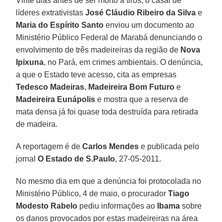
Vinte dias antes de ser morto a tiros, o casal de
líderes extrativistas
José Cláudio Ribeiro da Silva
e
Maria do Espírito Santo
enviou um documento ao
Ministério Público Federal de Marabá denunciando o
envolvimento de três madeireiras da região de
Nova
Ipixuna
, no Pará, em crimes ambientais. O denúncia,
a que o Estado teve acesso, cita as empresas
Tedesco Madeiras
,
Madeireira Bom Futuro
e
Madeireira Eunápolis
e mostra que a reserva de
mata densa já foi quase toda destruída para retirada
de madeira.
A reportagem é de
Carlos Mendes
e publicada pelo
jornal
O Estado de S.Paulo
, 27-05-2011.
No mesmo dia em que a denúncia foi protocolada no
Ministério Público, 4 de maio, o procurador
Tiago
Modesto Rabelo
pediu informações ao
Ibama
sobre
os danos provocados por estas madeireiras na área