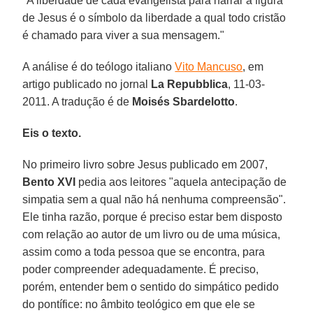
"A liberdade de cada evangelista para narrar a figura
de Jesus é o símbolo da liberdade a qual todo cristão
é chamado para viver a sua mensagem."
A análise é do teólogo italiano
Vito Mancuso
, em
artigo publicado no jornal
La Repubblica
, 11-03-
2011. A tradução é de
Moisés Sbardelotto
.
Eis o texto.
No primeiro livro sobre Jesus publicado em 2007,
Bento XVI
pedia aos leitores "aquela antecipação de
simpatia sem a qual não há nenhuma compreensão".
Ele tinha razão, porque é preciso estar bem disposto
com relação ao autor de um livro ou de uma música,
assim como a toda pessoa que se encontra, para
poder compreender adequadamente. É preciso,
porém, entender bem o sentido do simpático pedido
do pontífice: no âmbito teológico em que ele se