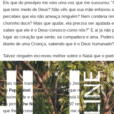
Eis que do presépio me veio uma voz que me sussurou: ”O
que tens medo de Deus? Não vês que sua mãe enfaixou se
percebes que ela não ameaça ninguém? Nem condena ni
chorinho doce? Mais que ajudar, ela precisa ser ajudada e
sabes que ele é o Deus-conosco-como nós?” E ai já nã
lugar ao coração que sente, se compadece e ama. Poderí
diante de uma Criança, sabendo que é o Deus humanado?
Talvez ninguém escreveu melhor sobre o Natal que o poe
Pessoa
: ”Ele é a eterna criança, o Deus que faltava. Ele é
brinca. É a criança tão humana que é divina”.
Mais tarde transformaram o Menino Jesus no
São Nicola
no
Papai Noel
. Pouco importa, porque no fundo, o espírit
proximidade e do Presente divino está lá. Acertado foi o ed
do jornal
The New York Sun
de 1897 respondendo a uma 
que lhe escreveu: “Prezado Editor: me diga de verdade, o 