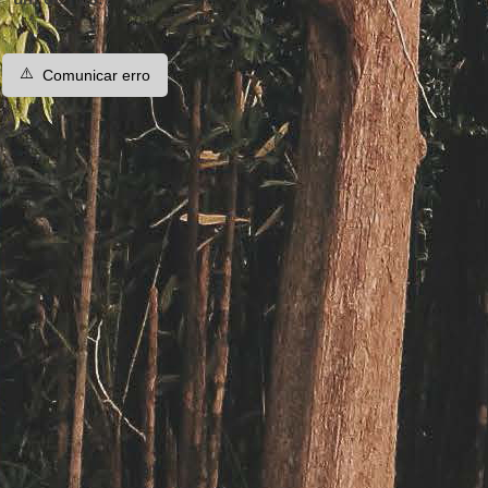
⚠️
Comunicar erro