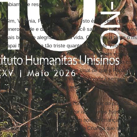
sabiamente respondeu:
“Sim, Virgínia, Papai Noel existe. Isto é tão certo quanto 
generosidade e da devoção. E você sabe que tudo isto exi
mais beleza e alegria à nossa vida. Como seria triste o 
Papai Noel! Seria tão triste quanto não existir Virgínias 
crianças, nem a poesia e a fantasia que tornam nossa exi
para isso temos que aprender a ver com os olhos do cora
percebemos que não há nenhum sinal de que o Papai Noel 
Papai Noel? Graças a Deus ele vive e viverá sempre que 
pequenas que aprenderam a ver com os olhos do coração
Nesta festa, tentemos a olhar com os olhos do coração, 
olhar com os olhos da razão. Por isso somos frios. Hoje v
coração: deixar-nos comover com nossas crianças, permi
de estremecimento diante da Divina Criança que sentiu pra
um de nós.