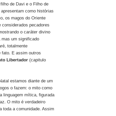
ilho de Davi e o Filho de
e apresentam como histórias
lo, os magos do Oriente
 e considerados pecadores
mostrando o caráter divino
a mas um significado
aré, totalmente
 fato. E assim outros
sto Libertador
(capitulo
Natal estamos diante de um
logos o fazem: o mito como
 linguagem mítica, figurada
az. O mito é verdadeiro
ina toda a comunidade. Assim