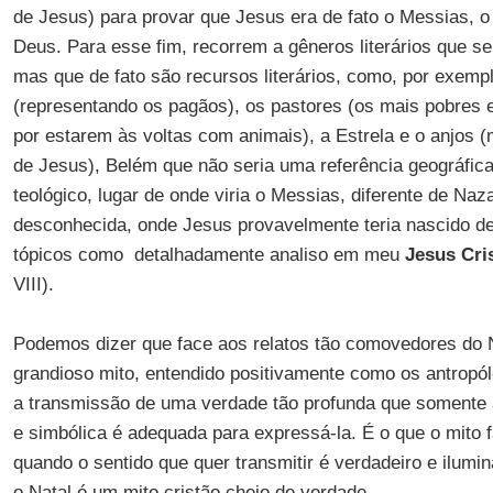
de Jesus) para provar que Jesus era de fato o Messias, o f
Deus. Para esse fim, recorrem a gêneros literários que s
mas que de fato são recursos literários, como, por exemp
(representando os pagãos), os pastores (os mais pobres
por estarem às voltas com animais), a Estrela e o anjos (
de Jesus), Belém que não seria uma referência geográfic
teológico, lugar de onde viria o Messias, diferente de Naz
desconhecida, onde Jesus provavelmente teria nascido de
tópicos como detalhadamente analiso em meu
Jesus Cri
VIII).
Podemos dizer que face aos relatos tão comovedores do 
grandioso mito, entendido positivamente como os antropó
a transmissão de uma verdade tão profunda que somente a
e simbólica é adequada para expressá-la. É o que o mito f
quando o sentido que quer transmitir é verdadeiro e ilum
o Natal é um mito cristão cheio de verdade.