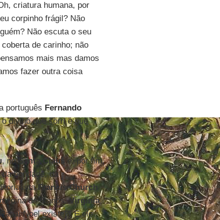
h, criatura humana, por
u corpinho frágil? Não
nguém? Não escuta o seu
 coberta de carinho; não
o pensamos mais mas damos
amos fazer outra coisa
ta português
Fernando
 o divino que sorri e que
u
, no
Santa Claus
e, por fim,
o da bondade, da
itorialista
Francis Church
menina de 8 anos,
Virgínia
,
Papai Noel existe?” E ele