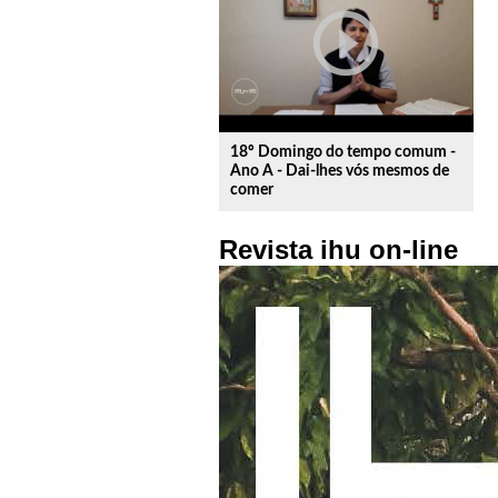
play_circle_outline
18º Domingo do tempo comum -
Ano A - Dai-lhes vós mesmos de
comer
Revista ihu on-line