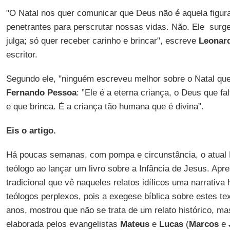
"O Natal nos quer comunicar que Deus não é aquela figur
penetrantes para perscrutar nossas vidas. Não. Ele surg
julga; só quer receber carinho e brincar", escreve
Leonar
escritor.
Segundo ele, "ninguém escreveu melhor sobre o Natal que
Fernando Pessoa
: ”Ele é a eterna criança, o Deus que fal
e que brinca. É a criança tão humana que é divina”.
Eis o artigo.
Há poucas semanas, com pompa e circunstância, o atual
teólogo ao lançar um livro sobre a Infância de Jesus. Apr
tradicional que vê naqueles relatos idílicos uma narrativa h
teólogos perplexos, pois a exegese bíblica sobre estes te
anos, mostrou que não se trata de um relato histórico, mas
elaborada pelos evangelistas
Mateus
e
Lucas
(
Marcos
e