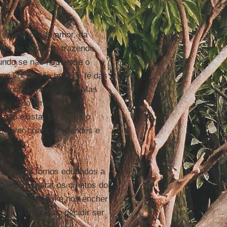
a existência do amor, da
ste de verdade, trazendo
mundo se não houvesse o
como você. Não haveria fé das
stência leve e bonita. Mas
ção e do amor. Então
não exista. Se existe o
houver crianças grandes e
”
pois todos fomos educados a
amos resgatar os direitos do
tir que sonhem e nos encher
zer e alegria ao decidir ser