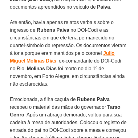
documentos apreendidos no veículo de
Paiva
.
Até então, havia apenas relatos verbais sobre o
ingresso de
Rubens Paiva
no DOI-Codi e as
circunstâncias em que ele teria permanecido no
quartel-símbolo da repressão. Os documentos vieram
à tona porque eram mantidos pelo coronel
Julio
Miguel Molinas Dias
, ex-comandante do DOI-Codi,
no Rio.
Molinas Dias
foi morto no dia 1º de
novembro, em Porto Alegre, em circunstâncias ainda
não esclarecidas.
Emocionada, a filha caçula de
Rubens Paiva
recebeu o material das mãos do governador
Tarso
Genro
. Após um abraço demorado, voltou para sua
cadeira à mesa de autoridades. Colocou o registro de
entrada do pai no DOI-Codi sobre a mesa e começou
a ler. Ao chegar à última linha, chorou. Esfregou os