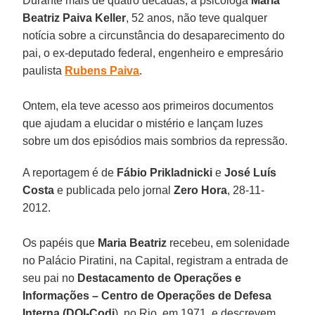
Durante mais de quatro décadas, a psicóloga
Maria
Beatriz Paiva Keller
, 52 anos, não teve qualquer
notícia sobre a circunstância do desaparecimento do
pai, o ex-deputado federal, engenheiro e empresário
paulista
Rubens Paiva
.
Ontem, ela teve acesso aos primeiros documentos
que ajudam a elucidar o mistério e lançam luzes
sobre um dos episódios mais sombrios da repressão.
A reportagem é de
Fábio Prikladnicki
e
José Luís
Costa
e publicada pelo jornal
Zero Hora
, 28-11-
2012.
Os papéis que
Maria Beatriz
recebeu, em solenidade
no Palácio Piratini, na Capital, registram a entrada de
seu pai no
Destacamento de Operações e
Informações – Centro de Operações de Defesa
Interna (DOI-Codi
), no Rio, em 1971, e descrevem