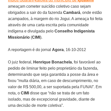
Índios Guarani-kaiowá do município de
Iguatemi
ameaçam cometer suicídio coletivo caso sejam
obrigados a sair do da fazenda
Cambará
, onde estão
acampados, à margem do rio Jogui. A ameaça foi feita
através de uma carta escrita pela comunidade
indígena e divulgada pelo
Conselho Indigenista
Missionário
(
CIMI
).
A reportagem é do jornal
Agora
, 16-10-2012
O juiz federal,
Henrique Bonachela
, foi favorável ao
pedido de liminar feito pelo proprietário da fazenda,
determinando que seja garantida a posse da área e
fixou “multa diária, em caso de descumprimento, no
valor de R$ 500,00, a ser suportada pela FUNAI”. Em
nota, o
CIMI
disse que “não se trata de um fato
isolado, mas de excepcional gravidade, diante de
uma decisão de morte coletiva”.