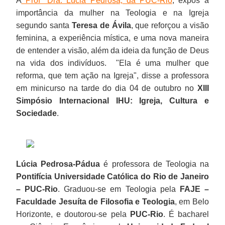
A
Profª Dra. Lúcia Pedrosa, da PUC-Rio
, expôs a
importância da mulher na Teologia e na Igreja
segundo santa
Teresa de Ávila
, que reforçou a visão
feminina, a experiência mística, e uma nova maneira
de entender a visão, além da ideia da função de Deus
na vida dos indivíduos. "Ela é uma mulher que
reforma, que tem ação na Igreja", disse a professora
em minicurso na tarde do dia 04 de outubro no
XIII
Simpósio Internacional IHU: Igreja, Cultura e
Sociedade
.
Lúcia Pedrosa-Pádua
é professora de Teologia na
Pontifícia Universidade Católica do Rio de Janeiro
– PUC-Rio
. Graduou-se em Teologia pela
FAJE –
Faculdade Jesuíta de Filosofia e Teologia
, em Belo
Horizonte, e doutorou-se pela
PUC-Rio
. É bacharel