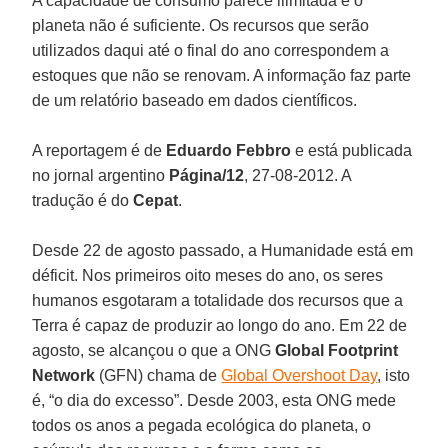
A capacidade de consumo parece ilimitada e o
planeta não é suficiente. Os recursos que serão
utilizados daqui até o final do ano correspondem a
estoques que não se renovam. A informação faz parte
de um relatório baseado em dados científicos.
A reportagem é de
Eduardo Febbro
e está publicada
no jornal argentino
Página/12
, 27-08-2012. A
tradução é do
Cepat
.
Desde 22 de agosto passado, a Humanidade está em
déficit. Nos primeiros oito meses do ano, os seres
humanos esgotaram a totalidade dos recursos que a
Terra é capaz de produzir ao longo do ano. Em 22 de
agosto, se alcançou o que a ONG
Global Footprint
Network
(GFN) chama de
Global Overshoot Day
, isto
é, “o dia do excesso”. Desde 2003, esta ONG mede
todos os anos a pegada ecológica do planeta, o