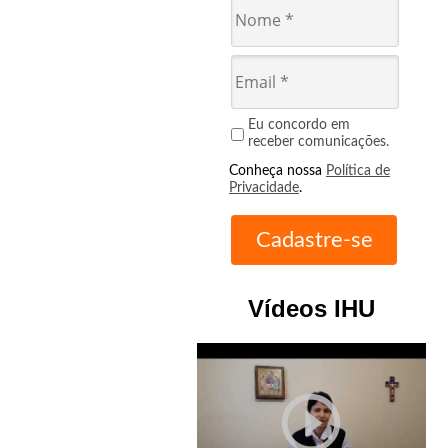
Eu concordo em
receber comunicações.
Conheça nossa
Política de
Privacidade
.
Vídeos IHU
play_circle_outline