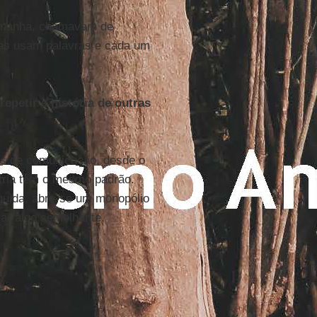
lemanha, chamavam de
as usam palavras e cada um
epetir a história de outras
ios de comunicação, desde o
stria tem o mesmo padrão.
guida, abre-se um monopólio
rar algo semelhante.