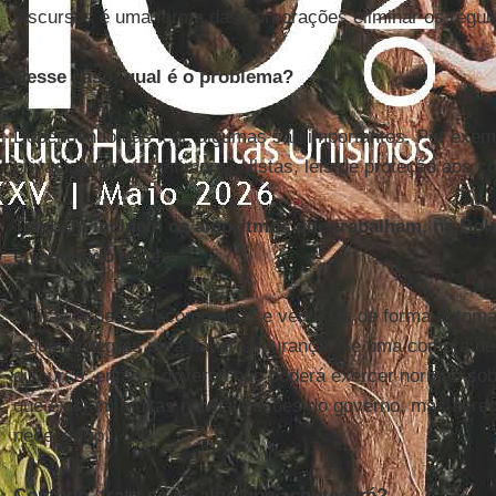
discursos é uma forma das corporações eliminar os regu
Nesse caso, qual é o problema?
Dependendo das leis, algumas são importantes. Por exemp
privacidade, leis antimonopolistas, leis de proteção aos 
Também incluem os algoritmos que trabalham, na Bol
e vendendo ações.
Muitas ações são compradas e vendidas de forma automát
algumas regras para haver segurança. Se uma compra de
discurso, então o governo não poderá exercer normas sob
que existam muitas normatizações do governo, mas acredi
necessário.
Contudo, trata-se de algo que acontecerá?