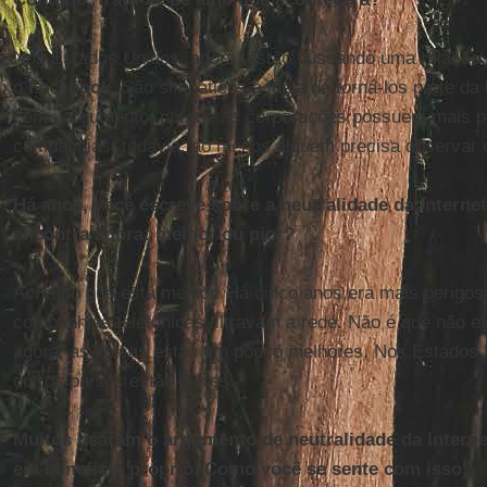
Nos Estados Unidos, agora, estão buscando uma relação 
o
Facebook
. São simpáticos à ideia de torná-los parte da
como argumento, porque as corporações possuem mais p
companhias, todavia, ao menos alguém precisa observar 
Há anos, você escreve sobre a neutralidade da Interne
encontra agora: melhor ou pior?
Acredito que está melhor. Há cinco anos era mais perigo
companhias telefônicas filtravam a rede. Não é que não 
agora, as coisas estão um pouco melhores. Nos Estados
outros países estão piores.
Muitos usaram o argumento de neutralidade da Interne
em benefício próprio. Como você se sente com isso?