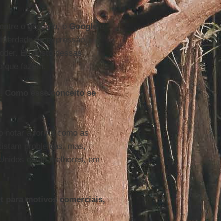
entre o governo, o
Google
e
 liberdade de expressão,
oder. Eu gosto dessas
o que fazem.
t. Como esse conceito se
so notar a forma como as
existam problemas, mas,
 Unidos estão melhores, em
t para motivos comerciais,