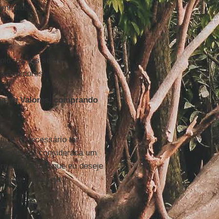
lamentos.
lo, as leis sobre
consumidores.
sa de Valores, comprando
ica. É necessário ter
 ações for considerada um
re isto. Não é que eu deseje
to que algo seja