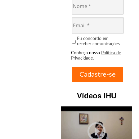
Eu concordo em
receber comunicações.
Conheça nossa
Política de
Privacidade
.
Vídeos IHU
play_circle_outline