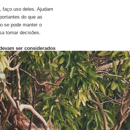
, faço uso deles. Ajudam
portantes do que as
ão se pode manter o
sa tomar decisões.
 devam ser considerados
ubstituídos. Os algoritmos
omputador faz, não pode ser
o ruins.
embrar que são uma
nsiderar os algoritmos como