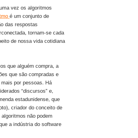
uma vez os algoritmos
itmo
é um conjunto de
ão das respostas
erconectada, tornam-se cada
ito de nossa vida cotidiana
vros que alguém compra, a
ões que são compradas e
o mais por pessoas. Há
derados “discursos” e,
emenda estadunidense, que
oto), criador do conceito de
s algoritmos não podem
que a indústria do software