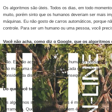
Os algoritmos são úteis. Todos os dias, em todo momento
muito, porém sinto que os humanos deveriam ser mais im
máquinas. Eu não gosto de carros automáticos, porque n
controle. Para ser um humano ou uma pessoa, você preci
Você não acha, como diz o Google, que os algoritmos
como parte da liberdade de expressão?
Não. Eu não acredito que os seres humanos possam ser s
são mais uma operação utilitária. Cada operação que o c
considerada discurso, senão as consequências serão muit
Do que você tem medo?
Os algoritmos são muito úteis, mas é muito importante l
ferramenta. Quem é o regente e quem é a ferramenta? Co