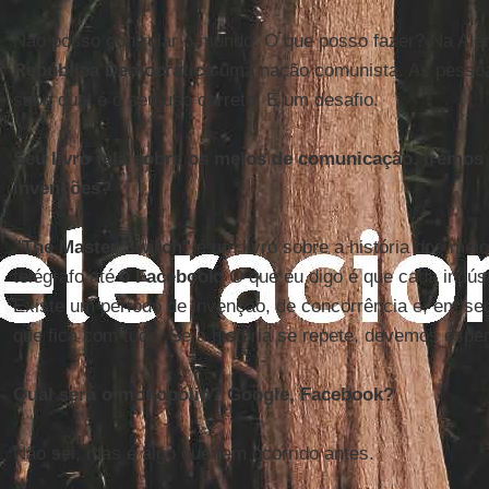
Não posso controlar o mundo. O que posso fazer? Na A
República Democrática
uma nação comunista. As pesso
sabe qual é o seu uso correto. É um desafio.
Seu livro fala sobre os meios de comunicação. Iremos r
invenções?
"The Master Switch"
é um livro sobre a história dos me
telégrafo até o
Facebook
. O que eu digo é que cada indú
Existe um período de invenção, de concorrência e, em se
que fica com tudo. Se a história se repete, devemos espe
Qual será o monopólio? Google, Facebook?
Não sei, mas é algo que tem ocorrido antes.