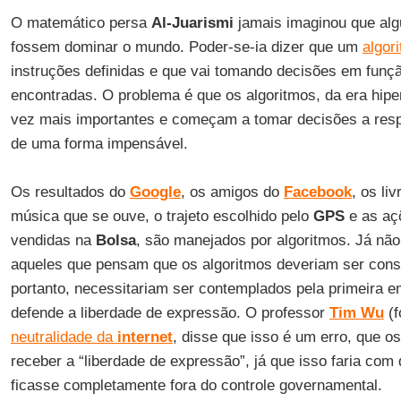
O matemático persa
Al-Juarismi
jamais imaginou que alg
fossem dominar o mundo. Poder-se-ia dizer que um
algor
instruções definidas e que vai tomando decisões em funç
encontradas. O problema é que os algoritmos, da era hip
vez mais importantes e começam a tomar decisões a respe
de uma forma impensável.
Os resultados do
Google
, os amigos do
Facebook
, os li
música que se ouve, o trajeto escolhido pelo
GPS
e as aç
vendidas na
Bolsa
, são manejados por algoritmos. Já nã
aqueles que pensam que os algoritmos deveriam ser consi
portanto, necessitariam ser contemplados pela primeira 
defende a liberdade de expressão. O professor
Tim Wu
(f
neutralidade da
internet
, disse que isso é um erro, que o
receber a “liberdade de expressão”, já que isso faria com 
ficasse completamente fora do controle governamental.