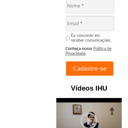
Eu concordo em
receber comunicações.
Conheça nossa
Política de
Privacidade
.
Vídeos IHU
play_circle_outline