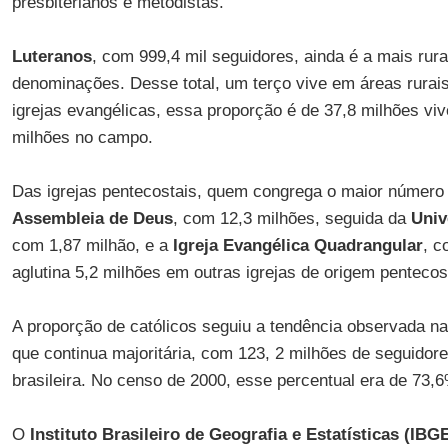
presbiterianos e metodistas.
Luteranos
, com 999,4 mil seguidores, ainda é a mais rura
denominações. Desse total, um terço vive em áreas rurais
igrejas evangélicas, essa proporção é de 37,8 milhões vi
milhões no campo.
Das igrejas pentecostais, quem congrega o maior número de
Assembleia de Deus
, com 12,3 milhões, seguida da
Univ
com 1,87 milhão, e a
Igreja Evangélica Quadrangular
, c
aglutina 5,2 milhões em outras igrejas de origem pentecos
A proporção de católicos seguiu a tendência observada n
que continua majoritária, com 123, 2 milhões de seguidor
brasileira. No censo de 2000, esse percentual era de 73,
O
Instituto Brasileiro de Geografia e Estatísticas (IBG