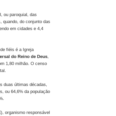
l, ou paroquial, das
, quando, do conjunto das
vendo em cidades e 4,4
 fiéis é a Igreja
ersal do Reino de Deus
,
om 1,80 milhão. O censo
tal.
as duas últimas décadas,
es, ou 64,6% da população
6%.
E
), organismo responsável