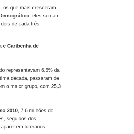
il, os que mais cresceram
Demográfico
, eles somam
 dois de cada três
a e Caribenha de
ndo representavam 6,6% da
ltima década, passaram de
uem o maior grupo, com 25,3
so 2010
, 7,6 milhões de
es, seguidos dos
s aparecem luteranos,