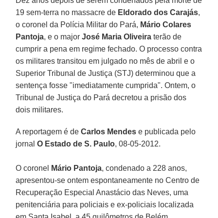
Dez anos depois de serem condenados pela morte de
19 sem-terra no massacre de
Eldorado dos Carajás
,
o coronel da Polícia Militar do Pará,
Mário Colares
Pantoja
, e o major
José Maria Oliveira
terão de
cumprir a pena em regime fechado. O processo contra
os militares transitou em julgado no mês de abril e o
Superior Tribunal de Justiça (STJ) determinou que a
sentença fosse "imediatamente cumprida". Ontem, o
Tribunal de Justiça do Pará decretou a prisão dos
dois militares.
A reportagem é de
Carlos Mendes
e publicada pelo
jornal
O Estado de S. Paulo
, 08-05-2012.
O coronel
Mário Pantoja
, condenado a 228 anos,
apresentou-se ontem espontaneamente no Centro de
Recuperação Especial Anastácio das Neves, uma
penitenciária para policiais e ex-policiais localizada
em Santa Isabel, a 45 quilômetros de Belém.