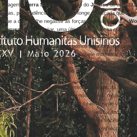
viagem à
Terra Santa
por ocasião do
Jubileu
do ano 2000
mas, por prudência, foi mantido longe da escada que sobe
que a doença lhe negasse as forças para subi-la. Mas
Wo
Jerusalém
sem beijar, uma última vez, a rocha que acolh
tarde, voltou de repente ao Sepulcro. Os religiosos tiver
os turistas foram literalmente postos para fora, e o papa
o rosto e as mãos estendidas: "Naquele momento, conscie
começava a partir dali, de onde o madeiro da cruz foi pla
João Paulo II tocava as alturas dos místicos".
O que resta hoje dos ensinamentos de
Jesus
, da sua ind
seu sacrifício? Hoje, Jesus vive nos pobres, responde
Do
Morante
de
La storia
: "Eu jamais fui embora de vocês. S
me lincham, passam por mim sem me ver. Eu, todos os di
mil vezes, me multiplico por tantos quantos vocês são, 
cada centímetro do universo, e vocês não os reconhecem.