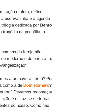
miração e afeto, define
r a escrivaninha e a agenda
 trilogia dedicada por
Bento
 tragédia da pedofilia, o
s homens da Igreja não
do moderno e de orientá-lo.
evangelização".
emos a primavera cristã? Por
ca como a de
Dom Romero
?
ispersou? Devemos recomeçar
rmação é eficaz se se tornar
rentes do nosso. Como não