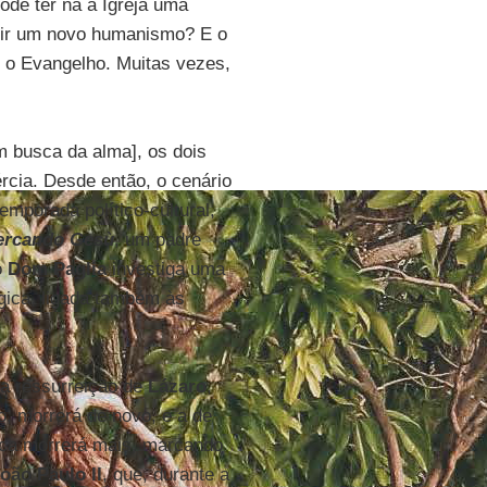
pode ter na a Igreja uma
uir um novo humanismo? E o
e o Evangelho. Muitas vezes,
 busca da alma], os dois
ércia. Desde então, o cenário
emporada político-cultural,
ercando Gesù
, um padre
o
Dom Paglia
investiga uma
gica, ligada também às
da ressurreição de
Lázaro
,
o, morrerá de novo, e a de
unca morrerá mais, marcando
oão Paulo II
, que, durante a