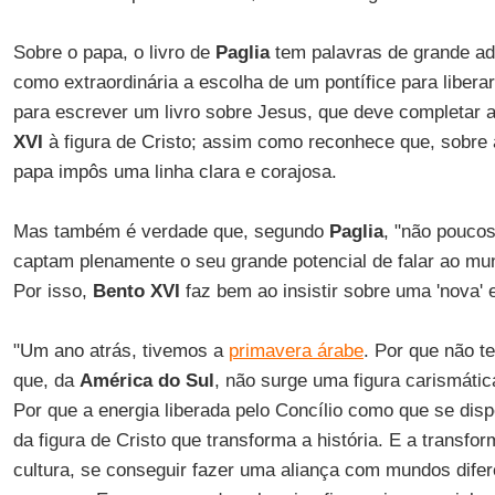
Sobre o papa, o livro de
Paglia
tem palavras de grande ad
como extraordinária a escolha de um pontífice para libera
para escrever um livro sobre Jesus, que deve completar a
XVI
à figura de Cristo; assim como reconhece que, sobre a
papa impôs uma linha clara e corajosa.
Mas também é verdade que, segundo
Paglia
, "não pouco
captam plenamente o seu grande potencial de falar ao mun
Por isso,
Bento XVI
faz bem ao insistir sobre uma 'nova' 
"Um ano atrás, tivemos a
primavera árabe
. Por que não t
que, da
América do Sul
, não surge uma figura carismáti
Por que a energia liberada pelo Concílio como que se d
da figura de Cristo que transforma a história. E a transfo
cultura, se conseguir fazer uma aliança com mundos dife