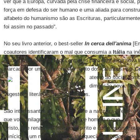
ver que a Europa, curvada pela crise financeira e social, 
força em defesa do ser humano e uma aliada para constr
alfabeto do humanismo são as Escrituras, particularment
foi assim no passado".
No seu livro anterior, o best-seller
In cerca dell'anima
[Em
coautores identificaram o mal que consumia a
Itália
na in
mudou, o espírito de
Todi
contribuiu para abrir uma nova t
marcada por um compromisso direto dos católicos. Em
C
atento ao social com
dimensão nova, teoló
sugestões literárias dos Evangelhos.
São interessantes as páginas sobre a natureza diferente 
que volta milagrosamente à vida de homem e que, portant
Cristo, que renasce à vida do espírito e que, por isso, n
o início de um novo mundo. É inesquecível a imagem de
J