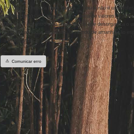
Por isso – sintetiza
Dom Paglia
– "Jesus não é um profes
cristianismo não é apenas um sistema de valores. É a sí
Deus, é o encontro com uma Pessoa que desorganiza o 
e faz novas todas as coisas. O mundo de amanhã não es
a Igreja anuncie a sua palavra".
⚠️
Comunicar erro