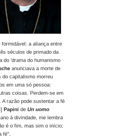
formidável: a aliança entre
três séculos de primado da
a do 'drama do humanismo
zsche
anunciava a morte de
s do capitalismo morreu
tos em uma só pessoa:
outras coisas. Perdem-se em
 A razão pode sustentar a fé
i
]
Papini
de
Un uomo
mano à divindade, me lembra
o é o fim, mas sim o início;
 fé".