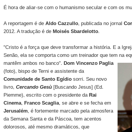
É hora de aliar-se com o humanismo secular e com os mu
A reportagem é de
Aldo Cazzullo
, publicada no jornal
Cor
2012. A tradução é de
Moisés Sbardelotto
.
"Cristo é a força que deve transformar a história. E a Igre
Senão, ela se comporta como um treinador que tem na e
mantêm ambos no banco".
Dom Vincenzo Paglia
(foto), bispo de Terni e assistente da
Comunidade de Santo Egídio
sorri. Seu novo
livro,
Cercando Gesù
[Buscando Jesus] (Ed.
Piemme), escrito com o presidente da
Rai
Cinema
,
Franco Scaglia
, se abre e se fecha em
Jerusalém
, é fortemente marcado pela atmosfera
da Semana Santa e da Páscoa, tem acentos
dolorosos, até mesmo dramáticos, que