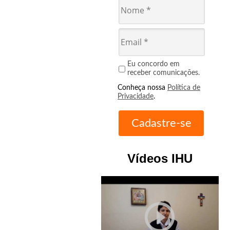
Eu concordo em
receber comunicações.
Conheça nossa
Política de
Privacidade
.
Vídeos IHU
play_circle_outline