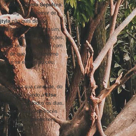
, visitou o
Santo Sepulcro
,
 ao Gólgota, no temor de
jtyla
não quis deixar
eu a cruz de Jesus. Assim, à
am que suspender as funções,
 fica por um longo tempo com
nte de que o cristianismo
ntado e se elevou ao céu,
ignação, da sua caridade, do
m Paglia
, citando a
Elsa
ão vocês que, todos os dias,
as, passo perto de vocês
os meus sinais preenchem
..".