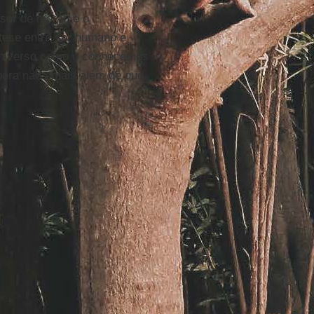
sor de moral, e o
ntese entre ser humano e
universo como o conhecemos
pera nada mais além de que