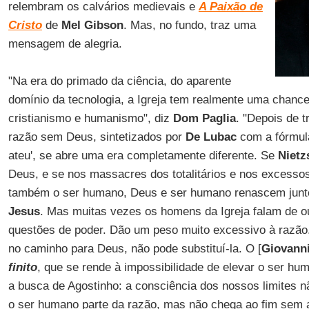
relembram os calvários medievais e
A Paixão de
Cristo
de
Mel Gibson
. Mas, no fundo, traz uma
mensagem de alegria.
"Na era do primado da ciência, do aparente
domínio da tecnologia, a Igreja tem realmente uma chance 
cristianismo e humanismo", diz
Dom Paglia
. "Depois de 
razão sem Deus, sintetizados por
De Lubac
com a fórmul
ateu', se abre uma era completamente diferente. Se
Niet
Deus, e se nos massacres dos totalitários e nos excesso
também o ser humano, Deus e ser humano renascem jun
Jesus
. Mas muitas vezes os homens da Igreja falam de 
questões de poder. Dão um peso muito excessivo à razão.
no caminho para Deus, não pode substituí-la. O [
Giovann
finito
, que se rende à impossibilidade de elevar o ser hu
a busca de Agostinho: a consciência dos nossos limites nã
o ser humano parte da razão, mas não chega ao fim sem a