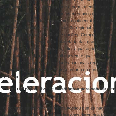
desdobra iniciativas internas que a permite enfrentar de m
da crise mundial. Em particular, os mercados regionais e
definiu uma arquitetura econômica continental de um novo
no aprofundamento desta articulação regional e, se possí
de Estado regional de estado e nações. Comportarmo-nos
âmbito do uso e negociação planetária das grandes riquez
possuímos (petróleo, minerais, lítio, água, agricultura, bio
semielaborada, força de trabalho jovem e qualificada...) e,
soberania estatal e as identidades nacionais regionais que
assim poderemos ter voz e força própria no curso das di
vida social.
Existe um papel ativo de Washington para sabotar a t
curso?
O governo estadunidense nunca aceitou que as nações l
definir seu destino porque sempre considerou que formam