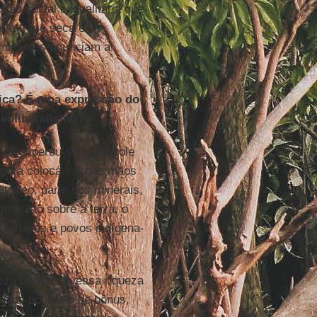
ão social e igualitária que
é a frase seca e
ominantes anunciam a
ica? É uma expressão do
eoliberalismo?
. Recuperou-se o controle
 para colocá-los nas mãos
tróleo, parte dos minerais,
 imposto sobre a terra, o
munidades e povos indígena-
eza do país, e essa riqueza
iedade por meio de bônus,