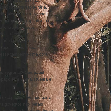
ém do congelamento das
nção da produção agrária.
do valor de troca. Nesse
vo, próprio do capitalismo de
as entre as classes
iais, técnicas e
ários e artesanais
o depositamos nossa
ue essa também é uma obra
ção regional? Que papel
paço tem China, Rússia e
o excepcional. Grande parte
Os governos neoliberais
a economia latino-americana