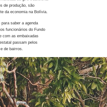
s de produção, são
rte da economia na Bolívia.
e para saber a agenda
os funcionários do Fundo
 e com as embaixadas
 estatal passam pelos
e de bairros.
der moveu-se para o âmbito
ios de conflito’, como
ático do Estado. E os antes
são os sujeitos decisórios
a dos indígenas, de poderem
 também chanceleres,