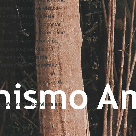
aneira vigorosa os efeitos
 a vinculação com a Ásia
 tipo. É necessário apostar
vel, projetarmos uma espécie
 como Estado regional no
as estratégicas que
diversidade, indústria
 internamente, respeitar a
 o continente possui. Só
nâmicas de mundialização da
ransformação boliviana em
atino-americanas possam
os parte da área de