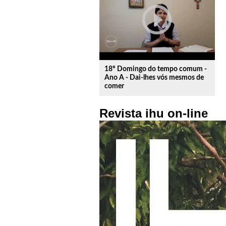
play_circle_outline
18º Domingo do tempo comum -
Ano A - Dai-lhes vós mesmos de
comer
Revista ihu on-line