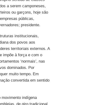
ados a serem camponeses,
rteiros ou garçons, hoje são
e empresas públicas,
vernadores; presidente.
turas institucionais,
idiana dos povos aos
eres territoriais externos. A
se impõe à força e com o
ortamentos ‘normais’, nas
ovos dominados. Por
equer muito tempo. Em
inação convertida em sentido
do movimento indígena
leias, de giro tradicional