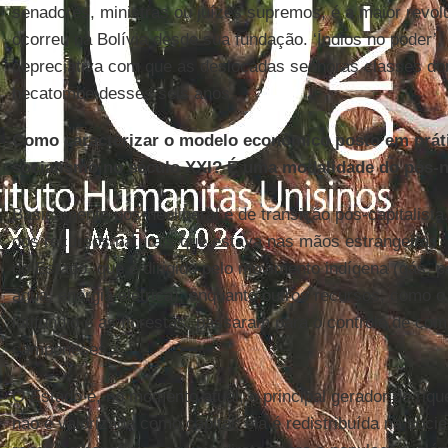
senadores, ministras ou juízes supremos, é a maior revoluç
ocorreu na Bolívia desde sua fundação. ‘Índios no poder’, 
depreciativa com que as deslocadas senhoras classes d
hecatombe desses seis anos.
Como caracterizar o modelo econômico posto em prát
socialismo no século XXI? É uma modalidade do pós-n
Basicamente pós-neoliberal e de transição pós-capitalista
dos recursos naturais que estava nas mãos estrangeiras,
do Estado, que é dirigido pelo movimento indígena (gás, pe
água, energia elétrica); enquanto outros recursos, como o
latifúndio e as florestas, passaram para o controle de co
camponeses.
O Estado é, no momento atual, o principal gerador de riqu
não é valorizada como capital; ela é redistribuída na soc