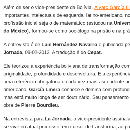
Além de ser o vice-presidente da Bolívia,
Álvaro García L
importantes intelectuais de esquerda, latino-americano, n
profissão inicial seja o de matemático (estudou na
Univer
do México
), formou-se como sociólogo na prisão e na prá
A entrevista é de
Luis Hernández Navarro
e publicada pe
Jornada
, 08-02-2012. A tradução é do
Cepat
.
Ele teorizou a experiência boliviana de transformação co
originalidade, profundidade e desenvoltura. E a experiênci
uma referência obrigatória e cada vez mais ascendente no
americano.
García Linera
conhece e domina com profundi
mas está muito longe de ser doutrinário. Seu pensamento 
obra de
Pierre Bourdieu
.
Na entrevista para
La Jornada
, o vice-presidente assinal
se vive no atual processo, em curso, de transformação pol