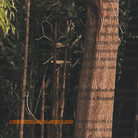
rendas e benefícios sociais diretos para a população, al
tarifas dos serviços básicos, dos combustíveis e a subve
Pretende-se priorizar a riqueza como valor de uso, acima 
sentido, o Estado não se comporta como capitalista coleti
Estado, senão como um redistribuidor de riquezas coletiv
trabalhadoras e um potencializador das capacidades mater
associativas dos modos de produção camponeses, comunit
urbanos. Nesta expansão do comunitário agrário e urban
esperança de transitar pelo pós-capitalismo, sabendo q
universal e não somente de um país.
A partir da Bolívia, como se vê o processo de integra
desempenham os Estados Unidos e a Espanha? Que es
Irã?
O
continente latino-americano
atravessa um ciclo históric
dos governos é de caráter revolucionário e progressista. 
tendem a mostrarem-se retrógados. E, ao mesmo tempo, 