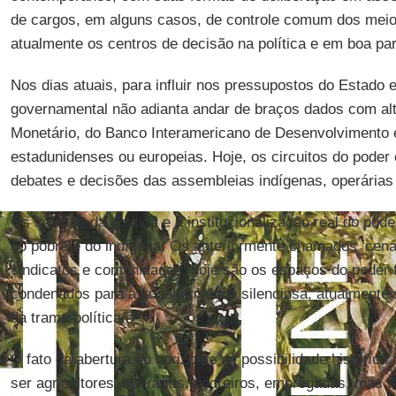
de cargos, em alguns casos, de controle comum dos meio
atualmente os centros de decisão na política e em boa pa
Nos dias atuais, para influir nos pressupostos do Estado 
governamental não adianta andar de braços dados com alt
Monetário, do Banco Interamericano de Desenvolvimento
estadunidenses ou europeias. Hoje, os circuitos do poder
debates e decisões das assembleias indígenas, operárias 
Os sujeitos da política e a institucionalização real do po
do pobre e do indígena. Os anteriormente chamados ‘cenár
sindicatos e comunidades, hoje são os espaços do poder f
condenados para a subalternidade silenciosa, atualmente 
da trama política.
O fato da abertura do horizonte de possibilidade históric
ser agricultores, operários, pedreiros, empregadas, mas