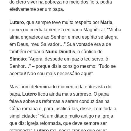
do clero viver na pobreza no meio dos fiéis, podia
efetivamente ser um papa.
Lutero
, que sempre teve muito respeito por
Maria
,
começou imediatamente a entoar o Magnificat: “Minha
alma engradece ao Senhor, e meu espírito se alegra
em Deus, meu Salvador…” Sua vontade era a de
também entoar o
Nunc Dimittis
, o cântico de
Simeão
: “Agora, despede em paz o teu servo, ó
Senhor…” – porque dizia consigo mesmo: “Tudo se
acertou! Não sou mais necessário aqui!”
Mas, num determinado momento da entrevista do
papa,
Lutero
ficou ainda mais surpreso. O papa
falava sobre as reformas a serem conduzidas na
Cúria romana e, para justificá-las, disse, com toda a
simplicidade: “Há um ditado muito antigo na Igreja
que diz: Igreja reformada, que deve sempre ser
reformada”.
Lutero
mal podia crer no que ouvia.