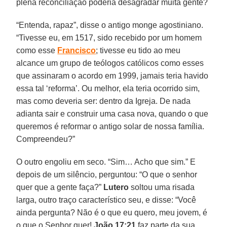
plena reconciliação poderia desagradar muita gente?
“Entenda, rapaz”, disse o antigo monge agostiniano.
“Tivesse eu, em 1517, sido recebido por um homem
como esse
Francisco
; tivesse eu tido ao meu
alcance um grupo de teólogos católicos como esses
que assinaram o acordo em 1999, jamais teria havido
essa tal ‘reforma’. Ou melhor, ela teria ocorrido sim,
mas como deveria ser: dentro da Igreja. De nada
adianta sair e construir uma casa nova, quando o que
queremos é reformar o antigo solar de nossa família.
Compreendeu?”
O outro engoliu em seco. “Sim… Acho que sim.” E
depois de um silêncio, perguntou: “O que o senhor
quer que a gente faça?”
Lutero
soltou uma risada
larga, outro traço característico seu, e disse: “Você
ainda pergunta? Não é o que eu quero, meu jovem, é
o que o Senhor quer!
João 17:21
faz parte da sua