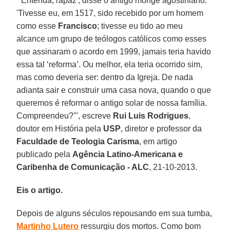
"'Entenda, rapaz', disse o antigo monge agostiniano.
'Tivesse eu, em 1517, sido recebido por um homem
como esse
Francisco
; tivesse eu tido ao meu
alcance um grupo de teólogos católicos como esses
que assinaram o acordo em 1999, jamais teria havido
essa tal ‘reforma’. Ou melhor, ela teria ocorrido sim,
mas como deveria ser: dentro da Igreja. De nada
adianta sair e construir uma casa nova, quando o que
queremos é reformar o antigo solar de nossa família.
Compreendeu?'", escreve
Rui Luis Rodrigues
,
doutor em História pela
USP
, diretor e professor da
Faculdade de Teologia Carisma
, em artigo
publicado pela
Agência Latino-Americana e
Caribenha de Comunicação - ALC
, 21-10-2013.
Eis o artigo.
Depois de alguns séculos repousando em sua tumba,
Martinho Lutero
ressurgiu dos mortos. Como bom