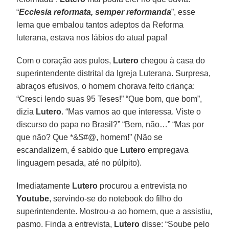
“
Ecclesia reformata, semper reformanda
”, esse
lema que embalou tantos adeptos da Reforma
luterana, estava nos lábios do atual papa!
Com o coração aos pulos,
Lutero
chegou à casa do
superintendente distrital da Igreja Luterana. Surpresa,
abraços efusivos, o homem chorava feito criança:
“Cresci lendo suas 95 Teses!” “Que bom, que bom”,
dizia
Lutero
. “Mas vamos ao que interessa. Viste o
discurso do papa no Brasil?” “Bem, não…” “Mas por
que não? Que *&$#@, homem!” (Não se
escandalizem, é sabido que
Lutero
empregava
linguagem pesada, até no púlpito).
Imediatamente
Lutero
procurou a entrevista no
Youtube
, servindo-se do notebook do filho do
superintendente. Mostrou-a ao homem, que a assistiu,
pasmo. Finda a entrevista,
Lutero
disse: “Soube pelo