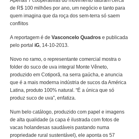
Apenas 7 cooperativas do movimento faturam cerca
de R$ 100 milhões por ano, um negócio e tanto para
quem imagina que da roça dos sem-terra só saem
conflitos
A reportagem é de
Vasconcelo Quadros
e publicada
pelo portal
iG
, 14-10-2013.
Novo no ramo, o representante comercial mostra o
folder do suco de uva integral Monte Vêneto,
produzido em Cotiporã, na serra gaúcha, e anuncia
que é a mais moderna indústria de sucos da América
Latina, produto 100% natural. “É a única que só
produz suco de uva”, enfatiza.
Num belo catálogo, produzido com papel e imagens
de alta qualidade (a capa é ilustrada com fotos de
vacas holandesas saudáveis pastando numa
propriedade rural sustentável), ele aponta os 57