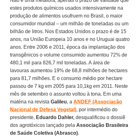
Não é uma metáfora, apenas o prazo de validade que
estes produtos químicos usados intensivamente na
produção de alimentos usufruem no Brasil, o maior
consumidor mundial – um milhão de toneladas ou um
bilhão de litros. Nos Estados Unidos o prazo é de 15
anos, na União Europeia 10 anos e no Uruguai quatro
anos. Entre 2006 e 2011, época da implantação dos
transgênicos o volume consumido aumentou 72% de
480,1 mil para 826,7 mil toneladas. A área de
lavouras aumentou 19% de 68,8 milhões de hectares
para 81,7 milhões. E o consumo médio por hectare
passou de 7 kg em 2005 para 10,1kg em 2011. Neste
mês de setembro o assunto voltou à tona. Em uma
matéria na revista
Galileu
, a
ANDEF (Associação
Nacional de Defesa Vegetal)
, por intermédio do
presidente,
Eduardo Dahler,
desqualificou o dossiê
dos agrotóxicos lançado pela
Associação Brasileira
de Saúde Coletiva (Abrasco)
.