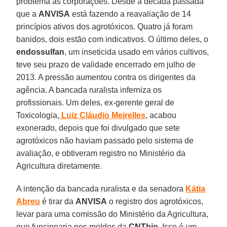
problema às corporações. Desde a década passada
que a
ANVISA
está fazendo a reavaliação de 14
princípios ativos dos agrotóxicos. Quatro já foram
banidos, dois estão com indicativos. O último deles, o
endossulfan
, um inseticida usado em vários cultivos,
teve seu prazo de validade encerrado em julho de
2013. A pressão aumentou contra os dirigentes da
agência. A bancada ruralista inferniza os
profissionais. Um deles, ex-gerente geral de
Toxicologia,
Luiz Cláudio Meirelles
, acabou
exonerado, depois que foi divulgado que sete
agrotóxicos não haviam passado pelo sistema de
avaliação, e obtiveram registro no Ministério da
Agricultura diretamente.
A intenção da bancada ruralista e da senadora
Kátia
Abreu
é tirar da
ANVISA
o registro dos agrotóxicos,
levar para uma comissão do Ministério da Agricultura,
que funcionaria nos moldes da
CNTbio
. Isso é um