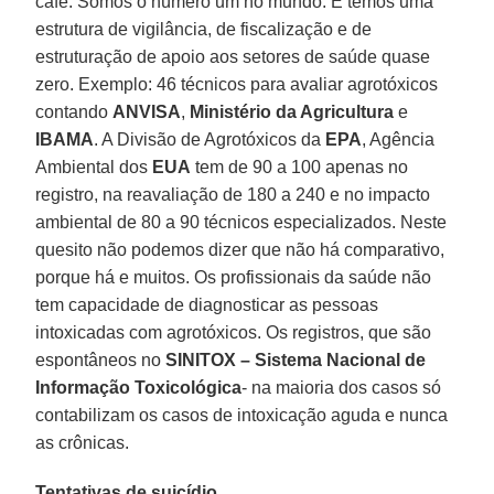
café. Somos o número um no mundo. E temos uma
estrutura de vigilância, de fiscalização e de
estruturação de apoio aos setores de saúde quase
zero. Exemplo: 46 técnicos para avaliar agrotóxicos
contando
ANVISA
,
Ministério da Agricultura
e
IBAMA
. A Divisão de Agrotóxicos da
EPA
, Agência
Ambiental dos
EUA
tem de 90 a 100 apenas no
registro, na reavaliação de 180 a 240 e no impacto
ambiental de 80 a 90 técnicos especializados. Neste
quesito não podemos dizer que não há comparativo,
porque há e muitos. Os profissionais da saúde não
tem capacidade de diagnosticar as pessoas
intoxicadas com agrotóxicos. Os registros, que são
espontâneos no
SINITOX – Sistema Nacional de
Informação Toxicológica
- na maioria dos casos só
contabilizam os casos de intoxicação aguda e nunca
as crônicas.
Tentativas de suicídio