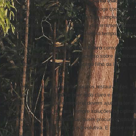
de um dos primeiros companheiros de
Santo Inácio
: o b
Pelas suas características diretas: "O diálogo com todo
distantes e com os adversários; a piedade simples, talve
disponibilidade imediata, o seu atento discernimento inter
de grandes e fortes decisões e, ao mesmo tempo, capaz 
Sob a luz de fundo,
Bergoglio
sente
Fabro
como o modelo
XXI deve se inspirar. É seco o julgamento sobre as debati
parecer da Igreja é conhecido, e eu sou filho da Igreja, m
disso continuamente".
Não há espaço nesse programa para os restauradores. "Se
restauracionista, legalista, se quer tudo claro e seguro –
encontra nada". Tradição e memória devem ajudar a ter a
espaços. "Quem hoje procura sempre soluções disciplina
exagerado à 'segurança' doutrinal, quem procura obstina
perdido tem uma visão estática e involutiva. E desse modo
entre tantas".