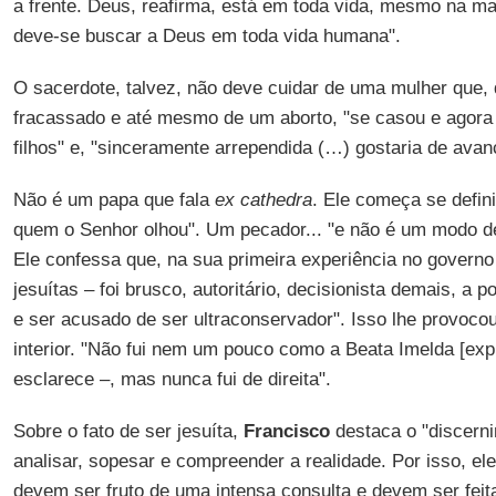
a frente. Deus, reafirma, está em toda vida, mesmo na ma
deve-se buscar a Deus em toda vida humana".
O sacerdote, talvez, não deve cuidar de uma mulher que
fracassado e até mesmo de um aborto, "se casou e agora
filhos" e, "sinceramente arrependida (…) gostaria de avanç
Não é um papa que fala
ex cathedra
. Ele começa se defi
quem o Senhor olhou". Um pecador... "e não é um modo de 
Ele confessa que, na sua primeira experiência no governo
jesuítas – foi brusco, autoritário, decisionista demais, a 
e ser acusado de ser ultraconservador". Isso lhe provoco
interior. "Não fui nem um pouco como a Beata Imelda [exp
esclarece –, mas nunca fui de direita".
Sobre o fato de ser jesuíta,
Francisco
destaca o "discern
analisar, sopesar e compreender a realidade. Por isso, el
devem ser fruto de uma intensa consulta e devem ser fei