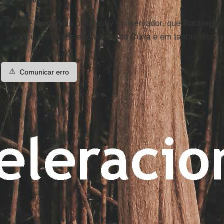
É o
De Profundis
pelo lobby conservador, que
Ratzinger
aninhou em tantos escritórios da Cúria e em tantas dioce
⚠️
Comunicar erro