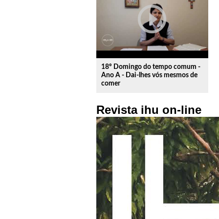
play_circle_outline
18º Domingo do tempo comum -
Ano A - Dai-lhes vós mesmos de
comer
Revista ihu on-line