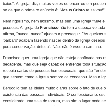
baixo". A Igreja, diz, muitas vezes se encerrou em peque
se de que o primeiro anúncio é: "
Jesus Cristo
te salvou!".
Nem rigorismo, nem laxismo, mas sim uma Igreja "Mãe e 
pessoas. A Igreja de
Francisco
não tem a cabeça voltada 
afirma, "nunca, nunca" ajudam a prosseguir. "As queixa
'bárbaro' acabam fazendo nascer dentro da Igreja desejo
pura conservação, defesa". Não, não é esse o caminho.
Francisco quer uma Igreja que não esteja confinada nos re
decadente, mas que seja capaz de enfrentar toda situaçã
recebia cartas de pessoas homossexuais, que são 'ferido
que sentem como a Igreja sempre os condenou. Mas a Igre
Bergoglio tem as ideias muito claras sobre o fato de que 
existência das pessoas individuais. O confessionário, esc
considerado uma sala de tortura, mas sim o lugar onde se 