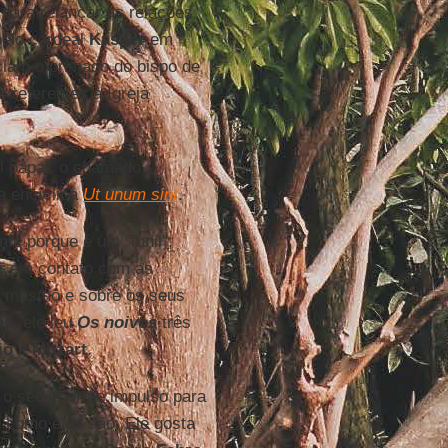
para relançar as relações
pelo cardeal
Kasper
em
ciam o primado do bispo de
 referentes à Igreja
l papal, o chamado
 encíclica
Ut unum sint
.
nte porque é um "funil",
ar em contato com as
i mesmo e sobre os seus
es
, ele leu
Os noivos
três
io
e
Mozart
.
a o seu enorme impulso para
como eles são. Ele gosta