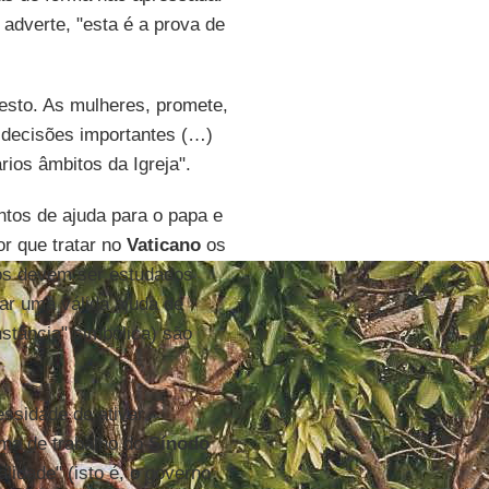
adverte, "esta é a prova de
esto. As mulheres, promete,
 decisões importantes (…)
ios âmbitos da Igreja".
tos de ajuda para o papa e
r que tratar no
Vaticano
os
sos devem ser estudados
ar uma válida ajuda de
stância" simbólica) são
essidade de ativar
ma de trabalho do
Sínodo
alidade" (isto é, o governo