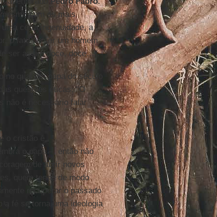
em-aventurado
Pedro Fabro
.
s, mesmo com os mais
z uma certa ingenuidade, a
ior, o fato de ser um homem
de ser assim doce, doce…".
 no qual um papa do século
das questões éticas: "O
as não é necessário falar
 o cristão é
 lembra o papa –, então não
 coragem de abrir novos
res, quem tende de modo
damente recuperar o passado
 a fé se torna uma ideologia