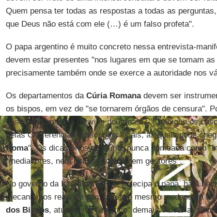
Quem pensa ter todas as respostas a todas as perguntas, 
que Deus não está com ele (…) é um falso profeta".
O papa argentino é muito concreto nessa entrevista-manif
devem estar presentes "nos lugares em que se tomam as
precisamente também onde se exerce a autoridade nos vár
Os departamentos da
Cúria Romana
devem ser instrumen
os bispos, em vez de "se tornarem órgãos de censura". Po
casos de supostos desvios doutrinais? "Creio que os ca
pelas Conferências Episcopais locais, às quais pode cheg
Roma
". Os dicastérios da Cúria (nunca nomeada como "in
"mediadores, nem intermediários nem gestores".
No governo da Igreja universal, antecipa o papa, há a nec
mecanismos reais de consulta, até mesmo mudando a for
dos
Bispos
, atualmente "estático" demais. Ativar a "sinod