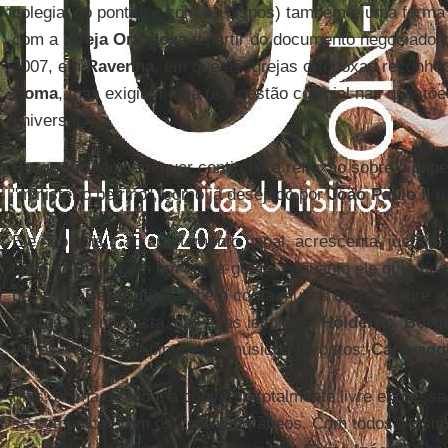
colegial do pontífice com os bispos) também é uma forma 
com a
Igreja Ortodoxa
a partir do documento negociado 
2007, em
Ravenna
, em que as Igrejas ortodoxas reconhe
Roma
, mas exigiam uma real gestão colegial nas questões
universal.
Bergoglio
também quer continuar a reflexão sobre o pape
"ministério petrino", como já desejado por
João Paulo II
na
Ele não quis ir ao apartamento papal, acrescenta, justame
onde se entra com um conta-gotas, enquanto ele quer fic
pessoas.
Bergoglio
também conta muitas coisas sobre s
gostos na entrevista, das suas leituras –
Hölderlin
,
Borg
vezes – aos seus pintores e músicos favoritos:
Caravagg
Mas, acima de tudo, a conversa totalmente livre express
se comunicar com os contemporâneos. Com todos. Assim 