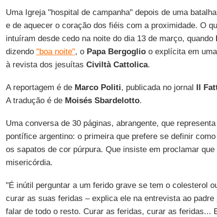
Uma Igreja "hospital de campanha" depois de uma batalha,
e de aquecer o coração dos fiéis com a proximidade. O qu
intuíram desde cedo na noite do dia 13 de março, quando
dizendo
"boa noite"
, o
Papa Bergoglio
o explícita em uma
à revista dos jesuítas
Civiltà Cattolica
.
A reportagem é de
Marco Politi
, publicada no jornal
Il Fa
A tradução é de
Moisés Sbardelotto
.
Uma conversa de 30 páginas, abrangente, que representa
pontífice argentino: o primeira que prefere se definir com
os sapatos de cor púrpura. Que insiste em proclamar que
misericórdia.
"É inútil perguntar a um ferido grave se tem o colesterol 
curar as suas feridas – explica ele na entrevista ao padre
falar de todo o resto. Curar as feridas, curar as feridas..