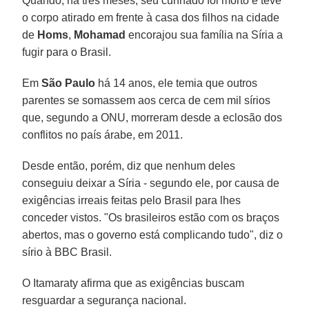
Quando, há três meses, seu cunhado foi morto e teve
o corpo atirado em frente à casa dos filhos na cidade
de
Homs
,
Mohamad
encorajou sua família na Síria a
fugir para o Brasil.
Em
São Paulo
há 14 anos, ele temia que outros
parentes se somassem aos cerca de cem mil sírios
que, segundo a ONU, morreram desde a eclosão dos
conflitos no país árabe, em 2011.
Desde então, porém, diz que nenhum deles
conseguiu deixar a Síria - segundo ele, por causa de
exigências irreais feitas pelo Brasil para lhes
conceder vistos. "Os brasileiros estão com os braços
abertos, mas o governo está complicando tudo", diz o
sírio à BBC Brasil.
O Itamaraty afirma que as exigências buscam
resguardar a segurança nacional.