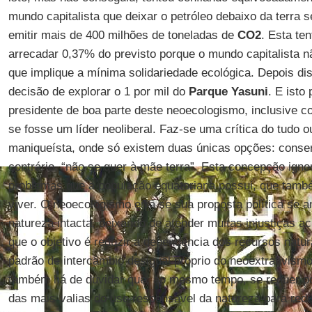
mundo capitalista que deixar o petróleo debaixo da terra s
emitir mais de 400 milhões de toneladas de
CO2
. Esta te
arrecadar 0,37% do previsto porque o mundo capitalista
que implique a mínima solidariedade ecológica. Depois di
decisão de explorar o 1 por mil do
Parque Yasuni
. E isto
presidente de boa parte deste neoecologismo, inclusive 
se fosse um líder neoliberal. Faz-se uma crítica do tudo 
maniqueísta, onde só existem duas únicas opções: conser
contrário, “não se quer à mãe terra”. Esta concepção ign
problemas que a população equatoriana possui, que també
viver. O neoecologismo erra se sua proposta política se 
natureza intacta, deixando de atender muitas injustiças 
que o objetivo é reduzir a dependência dos recursos natu
padrão de intercâmbio desigual próprio do neoextrativism
também há de duvidar que, ao mesmo tempo, se requer po
das mais-valias do uso responsável da natureza para redist