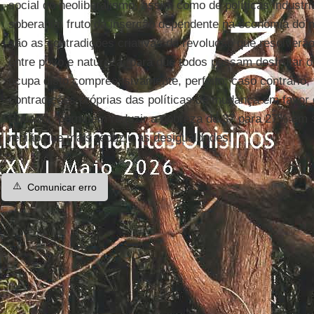
social do neoliberalismo, assim como de políticas industr
soberania, fruto da inserção dependente na economia do
são as contradições criativas da revolução que resolverã
entre povo e natureza, para que todos possam desfrutar o
ocupa disto compreensivamente, perfeito; caso contrário,
contradições próprias das políticas de mudança em favor
Equador, permitem reduzir a pobreza de 37 para 27% em s
região que mais reduziu as desigualdades.
⚠️
Comunicar erro