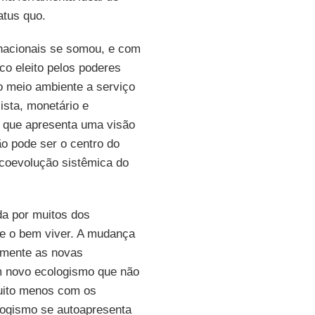
atus quo.
rnacionais se somou, e com
co eleito pelos poderes
 o meio ambiente a serviço
ista, monetário e
, que apresenta uma visão
o pode ser o centro do
coevolução sistêmica do
da por muitos dos
e o bem viver. A mudança
amente as novas
um novo ecologismo que não
uito menos com os
logismo se autoapresenta