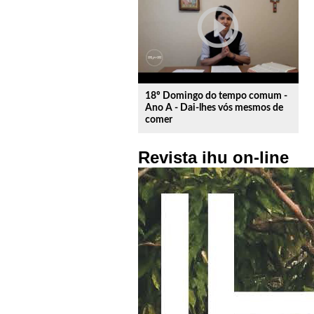
play_circle_outline
18º Domingo do tempo comum -
Ano A - Dai-lhes vós mesmos de
comer
Revista ihu on-line