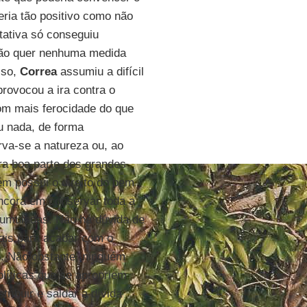
eria tão positivo como não
ntativa só conseguiu
 não quer nenhuma medida
sso,
Correa
assumiu a difícil
 provocou a ira contra o
com mais ferocidade do que
ou nada, de forma
va-se a natureza ou, ao
ora boa parte dos grandes
m possui o direito do bem
ancora em conservar toda a
acumuladas. Não há dúvida de
rais para acabar com o
o. Não obstante, ninguém
líticas que se apropriem
ribuir e saldar a dívida