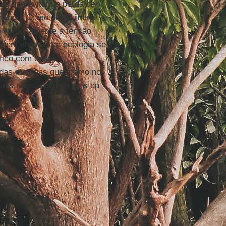
iais que evitem a perda de
 mundo. Como diria
Linera
,
o virtuosamente a tensão
 bem viver. Se a ecologia se
 fico com essas
 das maiorias que, como no
eis anos, sendo o país da