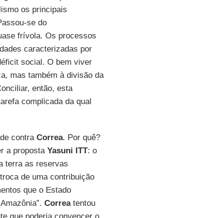
lismo os principais
 Passou-se do
ase frívola. Os processos
dades caracterizadas por
ficit social. O bem viver
za, mas também à divisão da
onciliar, então, esta
 tarefa complicada da qual
ade contra
Correa
. Por quê?
er a proposta
Yasuni ITT
: o
 terra as reservas
roca de uma contribuição
mentos que o Estado
a Amazônia”.
Correa
tentou
te que poderia convencer o