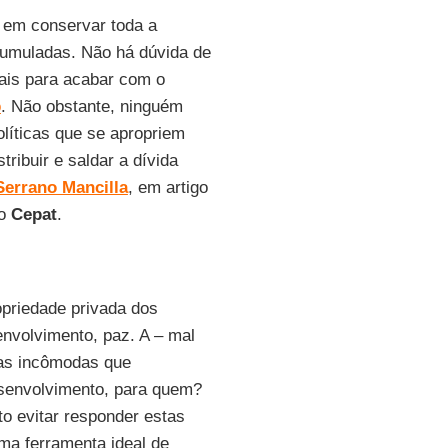
a em conservar toda a
acumuladas. Não há dúvida de
rais para acabar com o
o
. Não obstante, ninguém
líticas que se apropriem
ribuir e saldar a dívida
Serrano Mancilla
, em artigo
do
Cepat
.
opriedade privada dos
envolvimento, paz. A – mal
tas incômodas que
esenvolvimento, para quem?
to evitar responder estas
uma ferramenta ideal de