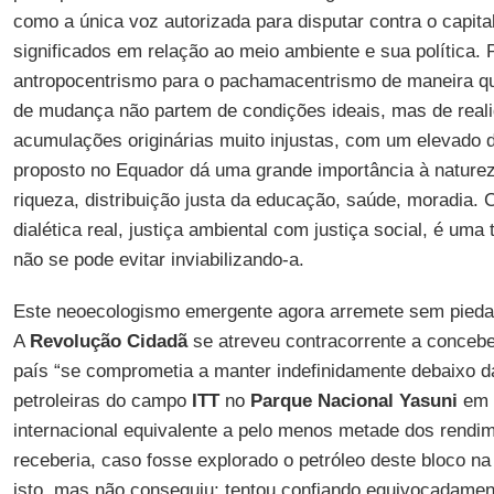
como a única voz autorizada para disputar contra o capita
significados em relação ao meio ambiente e sua política.
antropocentrismo para o pachamacentrismo de maneira qu
de mudança não partem de condições ideais, mas de reali
acumulações originárias muito injustas, com um elevado dé
proposto no Equador dá uma grande importância à nature
riqueza, distribuição justa da educação, saúde, moradia. C
dialética real, justiça ambiental com justiça social, é uma
não se pode evitar inviabilizando-a.
Este neoecologismo emergente agora arremete sem pied
A
Revolução Cidadã
se atreveu contracorrente a conceb
país “se comprometia a manter indefinidamente debaixo da
petroleiras do campo
ITT
no
Parque Nacional Yasuni
em t
internacional equivalente a pelo menos metade dos rendi
receberia, caso fosse explorado o petróleo deste bloco n
isto, mas não conseguiu; tentou confiando equivocadamen