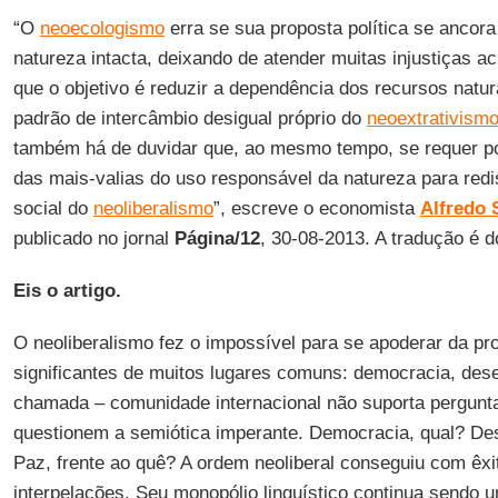
“O
neoecologismo
erra se sua proposta política se ancor
natureza intacta, deixando de atender muitas injustiças 
que o objetivo é reduzir a dependência dos recursos natu
padrão de intercâmbio desigual próprio do
neoextrativism
também há de duvidar que, ao mesmo tempo, se requer po
das mais-valias do uso responsável da natureza para redist
social do
neoliberalismo
”, escreve o economista
Alfredo 
publicado no jornal
Página/12
, 30-08-2013. A tradução é 
Eis o artigo.
O neoliberalismo fez o impossível para se apoderar da pr
significantes de muitos lugares comuns: democracia, des
chamada – comunidade internacional não suporta pergun
questionem a semiótica imperante. Democracia, qual? D
Paz, frente ao quê? A ordem neoliberal conseguiu com êxi
interpelações. Seu monopólio linguístico continua sendo 