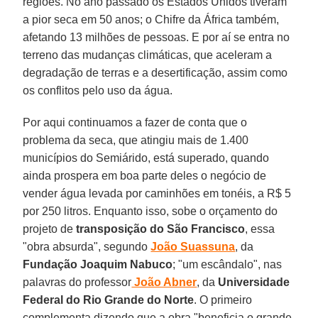
regiões. No ano passado os Estados Unidos tiveram
a pior seca em 50 anos; o Chifre da África também,
afetando 13 milhões de pessoas. E por aí se entra no
terreno das mudanças climáticas, que aceleram a
degradação de terras e a desertificação, assim como
os conflitos pelo uso da água.
Por aqui continuamos a fazer de conta que o
problema da seca, que atingiu mais de 1.400
municípios do Semiárido, está superado, quando
ainda prospera em boa parte deles o negócio de
vender água levada por caminhões em tonéis, a R$ 5
por 250 litros. Enquanto isso, sobe o orçamento do
projeto de
transposição do São Francisco
, essa
"obra absurda", segundo
João Suassuna
, da
Fundação Joaquim Nabuco
; "um escândalo", nas
palavras do professor
João Abner
, da
Universidade
Federal do Rio Grande do Norte
. O primeiro
complementa dizendo que a obra "beneficia o grande