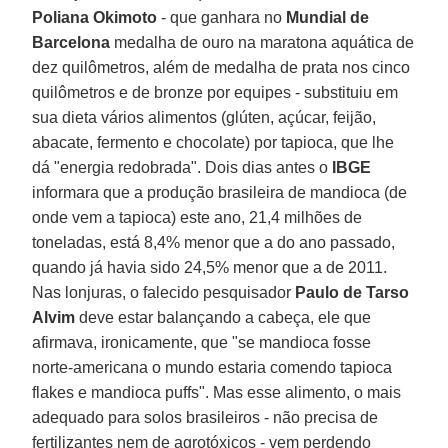
Poliana Okimoto
- que ganhara no
Mundial de
Barcelona
medalha de ouro na maratona aquática de
dez quilômetros, além de medalha de prata nos cinco
quilômetros e de bronze por equipes - substituiu em
sua dieta vários alimentos (glúten, açúcar, feijão,
abacate, fermento e chocolate) por tapioca, que lhe
dá "energia redobrada". Dois dias antes o
IBGE
informara que a produção brasileira de mandioca (de
onde vem a tapioca) este ano, 21,4 milhões de
toneladas, está 8,4% menor que a do ano passado,
quando já havia sido 24,5% menor que a de 2011.
Nas lonjuras, o falecido pesquisador
Paulo de Tarso
Alvim
deve estar balançando a cabeça, ele que
afirmava, ironicamente, que "se mandioca fosse
norte-americana o mundo estaria comendo tapioca
flakes e mandioca puffs". Mas esse alimento, o mais
adequado para solos brasileiros - não precisa de
fertilizantes nem de agrotóxicos - vem perdendo