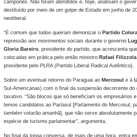
camponês. Não foram atendidos e, hoje, analisam o govern
destituído por meio de um golpe de Estado em junho de 2
neoliberal.
“É comum que todos queiram demonizar o
Partido Color
repressão aos movimentos sociais durante o governo
Lug
Gloria Bareiro
, presidente do partido, que acrescenta qu
colocadas em prática pelo então ministro
Rafael Filizzola
presidente pelo PLRA (Partido Liberal Radical Autêntico).
Sobre um eventual retorno do Paraguai ao
Mercosul
e à
U
Sul-Americanas) com o final da suspensão decorrente do 
taxativo. “São blocos que só beneficiam os empresários e
temos candidatos ao Parlasul [Parlamento do Mercosul, p
também votarão amanhã], que não serve absolutamente p
espécie de turismo parlamentar”, argumenta.
No final da longa conversa, de mais de uma hora, entra em