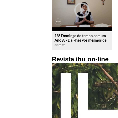
play_circle_outline
18º Domingo do tempo comum -
Ano A - Dai-lhes vós mesmos de
comer
Revista ihu on-line