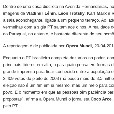
Dentro de uma casa discreta na Avenida Hernandarias, no
imagens de
Vladimir Lênin
,
Leon Trotsky
,
Karl Marx
e
R
a sala aconchegante, ligada a um pequeno terraço. Ao lad
vermelhas com a sigla PT saltam aos olhos. A realidade d
do Paraguai, no entanto, é bastante diferente de seu homô
A reportagem é de publicada por
Opera Mundi
, 20-04-201
Enquanto o PT brasileiro completa dez anos no poder, co
principais líderes em alta, o paraguaio pensa em formas d
grande imprensa para ficar conhecido entre a população e
2.409 votos do pleito de 2008 (há pouco mais de 3,5 milhõe
eleição não é um fim em si mesmo, mas um meio para cons
povo. É o momento em que as pessoas têm paciência para
propostas”, afirma a Opera Mundi o jornalista
Coco Arce
,
pelo PT.