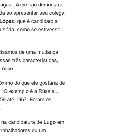
raguai,
Arce
não demonstra
ada ao apresentar seu colega
López
, que é candidato a
a séria, como se estivesse
recisamos de uma mudança
ssas três características,
 Arce
.
óximo do que ele gostaria de
 “O exemplo é a Rússia...
59 até 1967. Foram os
.
o na candidatura de
Lugo
em
 trabalhadores ou um