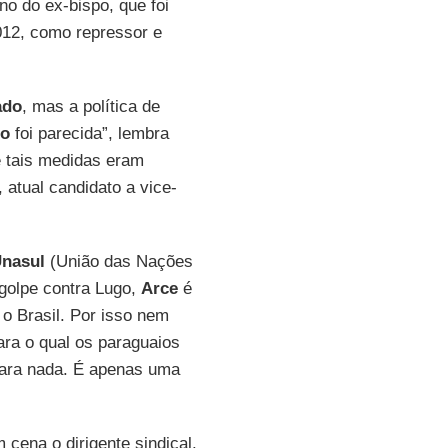
o do ex-bispo, que foi
012, como repressor e
ado
, mas a política de
o
foi parecida”, lembra
e tais medidas eram
, atual candidato a vice-
nasul
(União das Nações
golpe contra Lugo,
Arce
é
 o Brasil. Por isso nem
ara o qual os paraguaios
ara nada. É apenas uma
 cena o dirigente sindical.