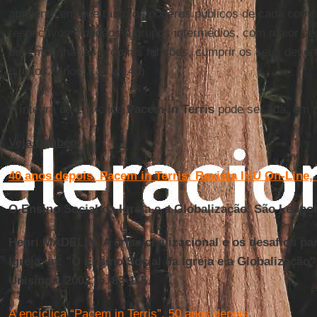
ambiente em que tanto os poderes públicos de cada comun
respectivos cidadãos e grupos intermédios, com maior s
desempenhar as próprias funções, cumprir os seus devere
direitos." (nos. 136 a 140)
A íntegra da encíclica
Pacem in Terris
pode ser lida, em 
Veja também
:
40 anos depois. Pacem in Terris! Revista IHU On-Line, 
O Ensino Social da Igreja e a Globalização. São Leopol
Henri MADELIN, A crise civilizacional e os desafios pa
Igreja, in:
"O Ensino Social da Igreja e a Globalização
Unisinos, 2002, p. 83-115.
A encíclica “Pacem in Terris”. 50 anos depois