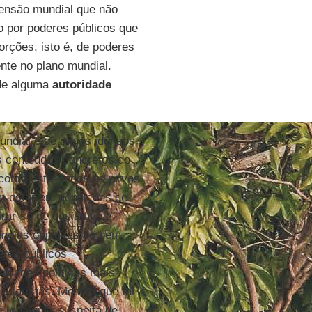
ensão mundial que não
 por poderes públicos que
orções, isto é, de poderes
nte no plano mundial.
 de alguma
autoridade
undial e de meios idôneos
os conteúdos concretos do
ordo entre todos os povos
em estar em condições de
rar-se de equitativa e
ências objetivas do bem
eres públicos
nidades políticas mais
cularistas. Mesmo que tal
se, qualquer suspeita de