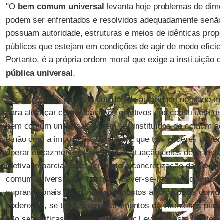
"O
bem comum universal
levanta hoje problemas de dim
podem ser enfrentados e resolvidos adequadamente senão
possuam autoridade, estruturas e meios de idênticas prop
públicos que estejam em condições de agir de modo eficie
Portanto, é a própria ordem moral que exige a instituição
pública universal
.
Esses poderes públicos dotados de autoridade no plano m
para alcançar com eficácia os objetivos que constituem 
bem comum universal, devem ser instituídos de comum ac
e não com a imposição da força. É que tais poderes dev
operar eficazmente e, portanto, a atuação deles deve inspi
efetiva imparcialidade, tendente à concretização das exig
comum universal. De contrário dever-se-ia temer que pod
supranacionais ou mundiais, impostos à força pelas comu
poderosas, se tornassem instrumentos de interesses parti
não se verificasse, seria muito difícil evitar, nesta hipóte