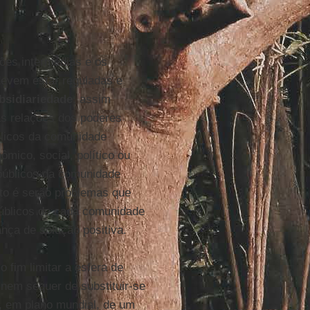
ções intermédias e os
devem estar reguladas e
ubsidiariedade
, assim
as relações dos poderes
blicos da comunidade
mico, social, político ou
 públicos da comunidade
to é serão problemas que
públicos de cada comunidade
nça de solução positiva.
fim limitar a esfera de
nem sequer de substituir-se
o, em plano mundial, de um