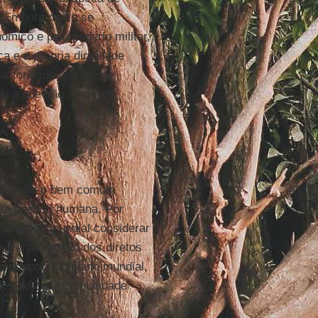
. Embora muito se
mico e pelo poderio militar,
ca e a própria dignidade
autoridade que lhes é
 ou a que não aderiram
na
 também o bem comum
a a pessoa humana. Por
munidade mundial considerar
la e a promoção dos diretos
 criando, no plano mundial,
icos de cada comunidade