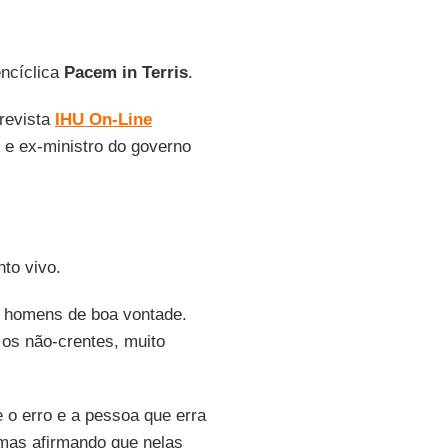
encíclica
Pacem in Terris
.
 revista
IHU On-Line
e e ex-ministro do governo
to vivo.
os homens de boa vontade.
os não-crentes, muito
e o erro e a pessoa que erra
 mas afirmando que nelas