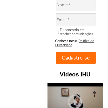
Eu concordo em
receber comunicações.
Conheça nossa
Política de
Privacidade
.
Vídeos IHU
play_circle_outline