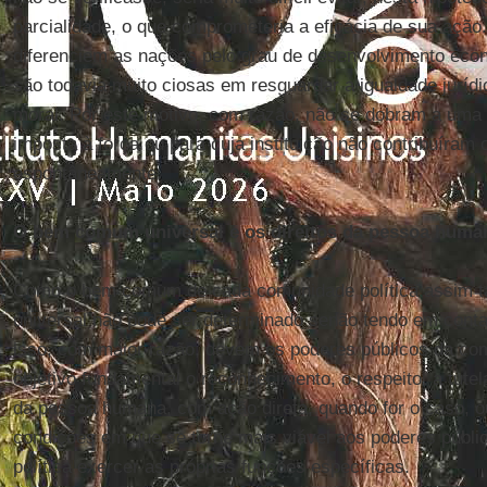
parcialidade, o que comprometeria a eficácia de sua ação
diferenciem as nações pelo grau de desenvolvimento econô
são todavia muito ciosas em resguardar a igualdade jurídi
moral. Por este motivo, com razão, não se dobram a uma 
imposta à força ou para cuja instituição não contribuíram
espontâneamente.
O bem comum universal e os direitos da pessoa huma
Como o bem comum de cada comunidade política assim
universal não pode ser determinado senão tendo em cont
isso, com maior razão, devem os poderes públicos da co
objetivo fundamental o reconhecimento, o respeito, a tute
da pessoa humana, com ação direta, quando for o caso, ou
condições em que se torne mais viável aos poderes públ
política exercer as próprias funções específicas.