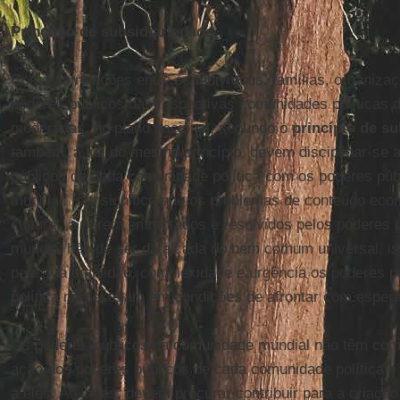
Princípio de subsidiariedade
Como as relações entre os indivíduos, famílias, organiza
poderes públicos das respectivas comunidades políticas 
moderadas, no plano nacional, segundo o
princípio de s
também, à luz do mesmo princípio, devem disciplinar-se 
públicos de cada comunidade política com os poderes pú
mundial. Isto significa que os problemas de conteúdo econô
cultural, a serem enfrentados e resolvidos pelos poderes
mundial hão de ser da alçada do bem comum universal, is
pela sua amplidão, complexidade e urgência os poderes 
política não estejam em condições de afrontar com espera
Os poderes públicos da comunidade mundial não têm como 
ação dos poderes públicos de cada comunidade política e 
a eles. Ao invés, devem procurar contribuir para a criaçã