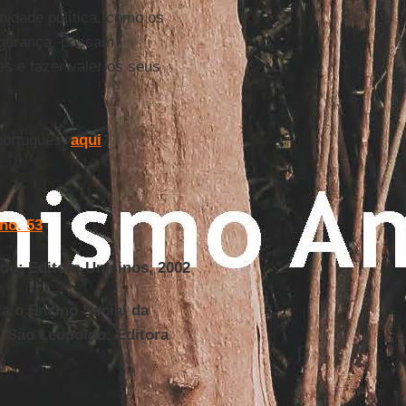
idade política, como os
egurança, possam
s e fazer valer os seus
português,
aqui
.
no. 53
do: Editora Unisinos, 2002
ra o Ensino Social da
". São Leopoldo: Editora