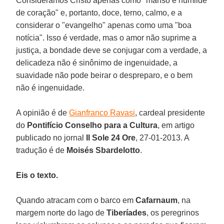
Consideramos Cristo apenas como "manso e humilde
de coração" e, portanto, doce, terno, calmo, e a
considerar o "evangelho" apenas como uma "boa
notícia". Isso é verdade, mas o amor não suprime a
justiça, a bondade deve se conjugar com a verdade, a
delicadeza não é sinônimo de ingenuidade, a
suavidade não pode beirar o despreparo, e o bem
não é ingenuidade.
A opinião é de
Gianfranco Ravasi
, cardeal presidente
do
Pontifício Conselho para a Cultura
, em artigo
publicado no jornal
Il Sole 24 Ore
, 27-01-2013. A
tradução é de
Moisés Sbardelotto
.
Eis o texto.
Quando atracam com o barco em
Cafarnaum
, na
margem norte do lago de
Tiberíades
, os peregrinos