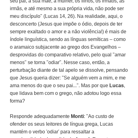
seu pai, a sua mãe, a mulher, os filhos, os irmãos, as
irmãs, e até mesmo a sua própria vida, não pode ser
meu discípulo" (Lucas 14, 26). Na realidade, aqui, o
desconcerto (Jesus que impõe o ódio, depois de ter
sempre exaltado o amor e a não violência!) é mais de
índole linguística, sendo as línguas semíticas – como
o aramaico subjacente ao grego dos Evangelhos –
desprovidas do comparativo relativo, pelo qual "amar
menos" se torna "odiar". Nesse caso, então, a
perturbação diante de tal apelo se dissolve, pensando
que Jesus queria dizer: "Se alguém vem a mim, e me
ama menos do que o seu pai...". Mas por que
Lucas
,
que lidava bem com o grego, não adotou logo essa
forma?
Responde adequadamente
Monti
: "Ao custo de
ofender os seus leitores de língua grega, Lucas
mantém o verbo 'odiar' para ressaltar a