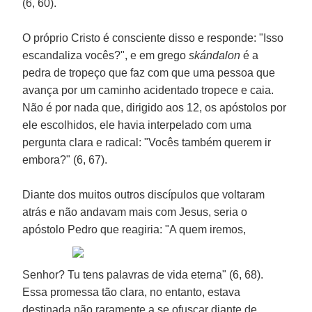
(6, 60).
O próprio Cristo é consciente disso e responde: "Isso
escandaliza vocês?", e em grego
skándalon
é a
pedra de tropeço que faz com que uma pessoa que
avança por um caminho acidentado tropece e caia.
Não é por nada que, dirigido aos 12, os apóstolos por
ele escolhidos, ele havia interpelado com uma
pergunta clara e radical: "Vocês também querem ir
embora?" (6, 67).
Diante dos muitos outros discípulos que voltaram
atrás e não andavam mais com Jesus, seria o
apóstolo Pedro que reagiria:
"A quem iremos,
Senhor? Tu tens palavras de vida eterna" (6, 68).
Essa promessa tão clara, no entanto, estava
destinada não raramente a se ofuscar diante de