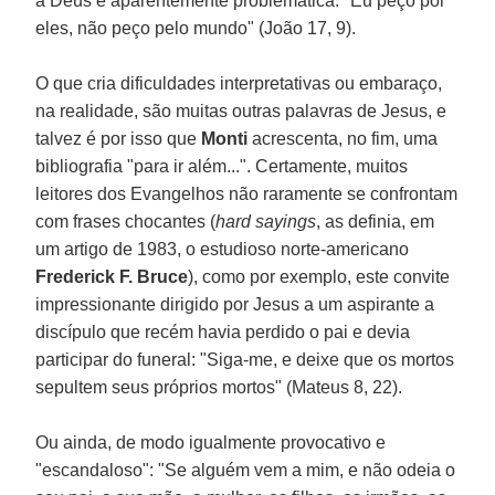
a Deus e aparentemente problemática: "Eu peço por
eles, não peço pelo mundo" (João 17, 9).
O que cria dificuldades interpretativas ou embaraço,
na realidade, são muitas outras palavras de Jesus, e
talvez é por isso que
Monti
acrescenta, no fim, uma
bibliografia "para ir além...". Certamente, muitos
leitores dos Evangelhos não raramente se confrontam
com frases chocantes (
hard sayings
, as definia, em
um artigo de 1983, o estudioso norte-americano
Frederick F. Bruce
), como por exemplo, este convite
impressionante dirigido por Jesus a um aspirante a
discípulo que recém havia perdido o pai e devia
participar do funeral: "Siga-me, e deixe que os mortos
sepultem seus próprios mortos" (Mateus 8, 22).
Ou ainda, de modo igualmente provocativo e
"escandaloso": "Se alguém vem a mim, e não odeia o