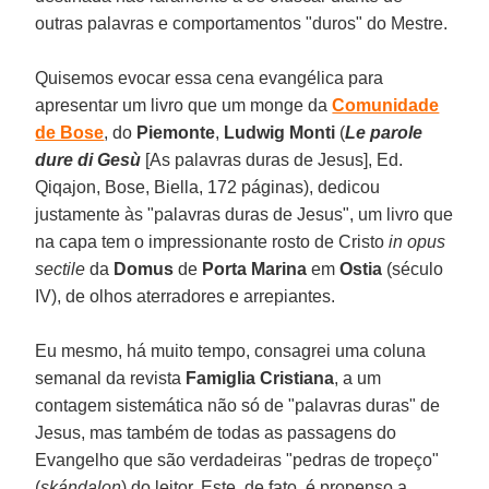
outras palavras e comportamentos "duros" do Mestre.
Quisemos evocar essa cena evangélica para
apresentar um livro que um monge da
Comunidade
de Bose
, do
Piemonte
,
Ludwig Monti
(
Le parole
dure di Gesù
[As palavras duras de Jesus], Ed.
Qiqajon, Bose, Biella, 172 páginas), dedicou
justamente às "palavras duras de Jesus", um livro que
na capa tem o impressionante rosto de Cristo
in opus
sectile
da
Domus
de
Porta Marina
em
Ostia
(século
IV), de olhos aterradores e arrepiantes.
Eu mesmo, há muito tempo, consagrei uma coluna
semanal da revista
Famiglia Cristiana
, a um
contagem sistemática não só de "palavras duras" de
Jesus, mas também de todas as passagens do
Evangelho que são verdadeiras "pedras de tropeço"
(
skándalon
) do leitor. Este, de fato, é propenso a