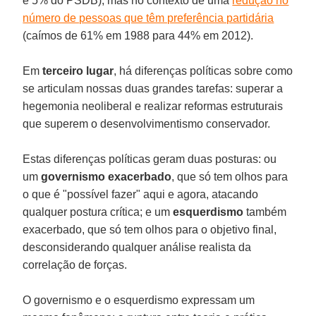
e 5% do PSDB), mas no contexto de uma
redução no
número de pessoas que têm preferência partidária
(caímos de 61% em 1988 para 44% em 2012).
Em
terceiro lugar
, há diferenças políticas sobre como
se articulam nossas duas grandes tarefas: superar a
hegemonia neoliberal e realizar reformas estruturais
que superem o desenvolvimentismo conservador.
Estas diferenças políticas geram duas posturas: ou
um
governismo exacerbado
, que só tem olhos para
o que é "possível fazer" aqui e agora, atacando
qualquer postura crítica; e um
esquerdismo
também
exacerbado, que só tem olhos para o objetivo final,
desconsiderando qualquer análise realista da
correlação de forças.
O governismo e o esquerdismo expressam um