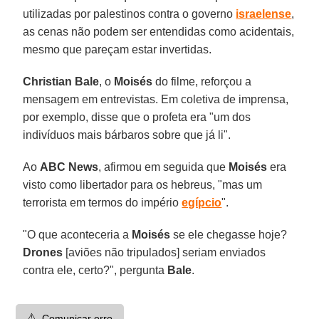
utilizadas por palestinos contra o governo
israelense
,
as cenas não podem ser entendidas como acidentais,
mesmo que pareçam estar invertidas.
Christian
Bale
, o
Moisés
do filme, reforçou a
mensagem em entrevistas. Em coletiva de imprensa,
por exemplo, disse que o profeta era "um dos
indivíduos mais bárbaros sobre que já li".
Ao
ABC
News
, afirmou em seguida que
Moisés
era
visto como libertador para os hebreus, "mas um
terrorista em termos do império
egípcio
".
"O que aconteceria a
Moisés
se ele chegasse hoje?
Drones
[aviões não tripulados] seriam enviados
contra ele, certo?", pergunta
Bale
.
⚠️
Comunicar erro