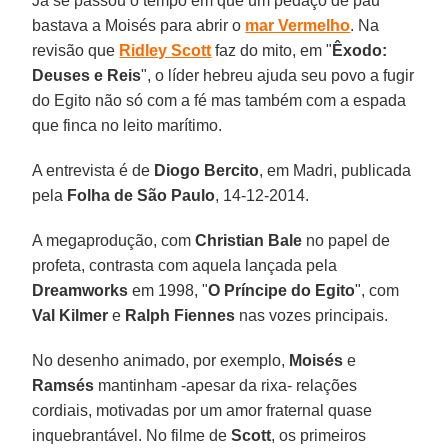
Já se passou o tempo em que um pedaço de pau
bastava a Moisés para abrir o
mar Vermelho
. Na
revisão que
Ridley Scott
faz do mito, em "
Êxodo:
Deuses e Reis
", o líder hebreu ajuda seu povo a fugir
do Egito não só com a fé mas também com a espada
que finca no leito marítimo.
A entrevista é de
Diogo Bercito
, em Madri, publicada
pela
Folha de São Paulo
, 14-12-2014.
A megaprodução, com
Christian Bale
no papel de
profeta, contrasta com aquela lançada pela
Dreamworks
em 1998, "
O Príncipe do Egito
", com
Val Kilmer
e
Ralph Fiennes
nas vozes principais.
No desenho animado, por exemplo,
Moisés
e
Ramsés
mantinham -apesar da rixa- relações
cordiais, motivadas por um amor fraternal quase
inquebrantável. No filme de
Scott
, os primeiros