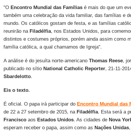
"O
Encontro Mundial das Famílias
é mais do que um eve
também uma celebração da vida familiar, das famílias e d
mundo. Os católicos gostam de festa, e as famílias catól
reunirão na
Filadélfia
, nos Estados Unidos, para comemor
distintos e costumes próprios, porém ainda assim com
família católica, a qual chamamos de Igreja".
A análise é do jesuíta norte-americano
Thomas Reese
, jo
publicado no sítio
National Catholic Reporter
, 21-11-201
Sbardelotto
.
Eis o texto.
É oficial. O papa irá participar do
Encontro Mundial das 
de 22 a 27 setembro de 2015, na
Filadélfia
. Esta será a p
Francisco
aos
Estados
Unidos
. As cidades de
Nova Yor
esperam receber o papa, assim como as
Nações Unidas