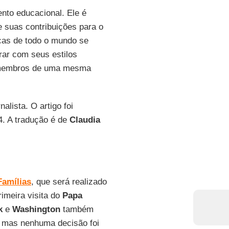
nto educacional. Ele é
e suas contribuições para o
icas de todo o mundo se
ar com seus estilos
o membros de uma mesma
rnalista. O artigo foi
4. A tradução é de
Claudia
Famílias
, que será realizado
rimeira visita do
Papa
k
e
Washington
também
, mas nenhuma decisão foi