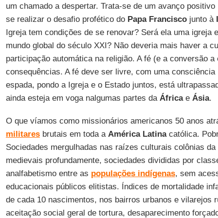
um chamado a despertar. Trata-se de um avanço positivo
se realizar o desafio profético do
Papa Francisco
junto à
Igreja tem condições de se renovar? Será ela uma igreja
mundo global do século XXI? Não deveria mais haver a cul
participação automática na religião. A fé (e a conversão a
consequências. A fé deve ser livre, com uma consciência
espada, pondo a Igreja e o Estado juntos, está ultrapassa
ainda esteja em voga nalgumas partes da
África
e
Ásia
.
O que víamos como missionários americanos 50 anos at
militares
brutais em toda a
América Latina
católica. Pobr
Sociedades mergulhadas nas raízes culturais colônias da
medievais profundamente, sociedades divididas por clas
analfabetismo entre as
populações indígenas
, sem aces
educacionais públicos elitistas. Índices de mortalidade in
de cada 10 nascimentos, nos bairros urbanos e vilarejos 
aceitação social geral de tortura, desaparecimento forçado