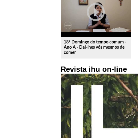
play_circle_outline
18º Domingo do tempo comum -
Ano A - Dai-lhes vós mesmos de
comer
Revista ihu on-line