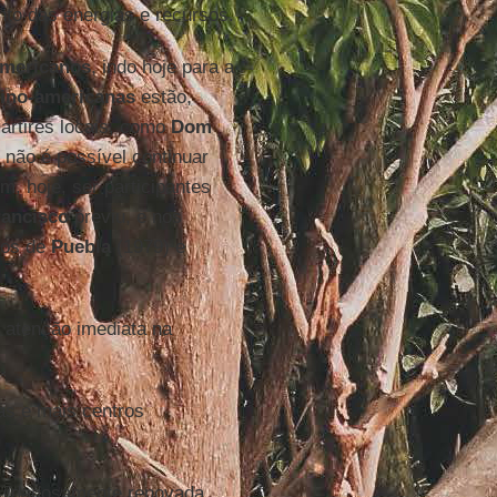
to das energias e recursos.
americanos
, indo hoje para a
atino-americanas
estão,
mártires locais, como
Dom
não é possível continuar
m, hoje, ser participantes
rancisco
previu, e nos
tos de
Puebla
(1979) e
 atenção imediata na
das e mais centros
 cuidadosamente renovada