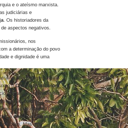
arquia e o ateísmo marxista.
s judiciárias e
ja
. Os historiadores da
 de aspectos negativos.
missionários, nos
com a determinação do povo
idade e dignidade é uma
através das corredeiras das
 como o
Concílio Vaticano II
,
io e finanças, as modernas
essoas das zonas rurais
de pessoas ou mais. O bom
eram a
América Latina
para
mentações. Mas um