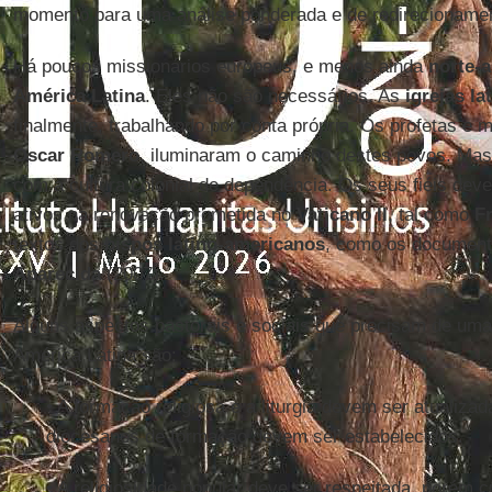
momento para uma análise ponderada e de redirecionamen
Há poucos missionários europeus, e menos ainda
norte-
América Latina
. Eles não são necessários. As
igrejas l
finalmente, trabalhando por conta própria. Os profetas e 
Oscar Romero
, iluminaram o caminho destes povos. Mas 
com a cultura colonial de dependência. Os seus fiéis deve
ativos na renovação prometida no
Vaticano II
, tal como
F
textos dos
bispos latino-americanos
, como os documen
Aparecida
(2007).
Alguns aspectos pastorais e sociais que precisam de uma
América Latina são:
• A formação religiosa e a liturgia devem ser atualiza
diocesanos de formação devem ser estabelecidos.
• A religiosidade popular deve ser respeitada, porém