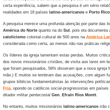
certa experiência, sabem que a pesquisa é um sério relat
realidades em 18 países
latino-americanos
e
Porto Rico
A pesquisa merece uma profunda atenção por parte das li
América do Norte
quanto na do
Sul
, pois ela documenta 
catolicismo
colonial-cultural de 500 anos na
América Lat
considerada como certa, ao menos não nas práticas religi
Os líderes da igreja lamentam estas perdas. Muitos critic
dos novos missionários cristãos, de visita aos lares em 
que foram pesquisados, 58% disseram que a nova igreja f
mão.) E muitos se lembram das acusações, com algum f
grupos bíblicos fundamentalistas às intervenções polític
Fria
, opondo os católicos social-progressistas em paíse
ditador militar pentecostal
Gen. Efraín Ríos Montt
.
No entanto, muitos missionários
latino-americanos
irão 