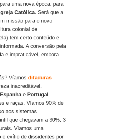
 para uma nova época, para
Igreja Católica
. Será que a
 em missão para o novo
tura colonial de
 ela) tem certo conteúdo e
 informada. A conversão pela
da e impraticável, embora
rás? Víamos
ditaduras
eza inacreditável.
Espanha
e
Portugal
ses e raças. Víamos 90% de
so aos sistemas
fantil que chegavam a 30%, 3
rurais. Víamos uma
 e exílio de dissidentes por