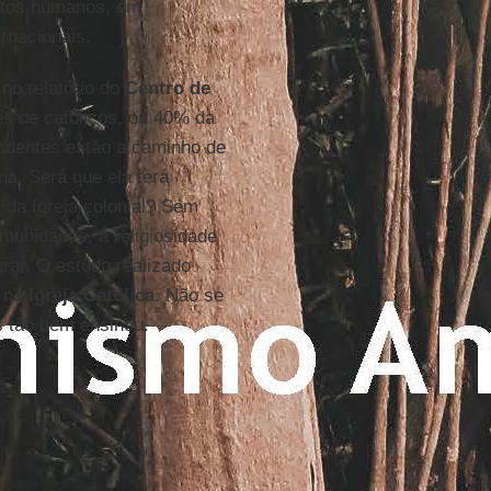
eitos humanos, em
rnacionais.
no relatório do
Centro de
es de católicos, ou 40% da
endentes estão a caminho de
a. Será que ela terá
s da Igreja colonial? Sem
munidades, a religiosidade
urar. O estudo realizado
r na
Igreja Católica
. Não se
 tão bem ensinou.