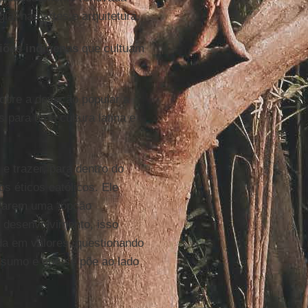
ia, nas artes e arquitetura.
giões indígenas
que cultuam
obre a devoção popular a
 para uma cultura latina e
e trazer, para dentro do
ios éticos católicos. Ele
icarem uma “opção
m desenvolvimento, isso
da em valores, questionando
nsumo e que se põe ao lado