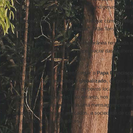
para incluir os símbolos e costumes indígenas na liturg
• A
ecoteologia
católica precisa dialogar com as
reli
a natureza e a sua
“Pacha Mama”
(Mãe Terra).
• Deve haver uma teologia contemporânea renovada s
Maria no sentido de mudar o papel social das mulheres
católica profundamente misógina.
• Os líderes da Igreja devem seguir o
Papa Francisco
ambiente de
livre mercado
e
globalizado
, os princíp
precisam ajudar as pessoas e os povos locais a prat
preferencial pelos pobres”. No entanto, nos países e
significa uma Igreja que tenha uma mensagem centra
os excessos dos livres mercados, a sociedade de co
dos direitos dos trabalhadores.