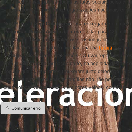
• Deve haver apoio a todas as lutas sociais pelos dir
colaboração com outras organizações nacionais e inte
Nos EUA, a
Igreja Católica
precisa enxergar o seu futuro 
Pesquisas Pew
. A
América Latina
é o lar para 425 milhõ
população católica mundial, e os seus imigrantes e desc
se tornarem o maior grupo populacional na
Igreja
american
condições de assimilar estes fiéis? Ou vai repetir os erro
uma atualização na formação da fé, na acolhida destas co
popular que os imigrantes trouxeram junto deles não irá d
mostra que os filhos dessas famílias não irão permanece
pode colocar vinhos nossos em odres velhos, como Jesus
⚠️
Comunicar erro