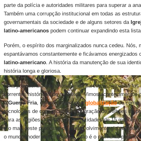
parte da polícia e autoridades militares para superar a an
Também uma corrupção institucional em todas as estrutura
governamentais da sociedade e de alguns setores da
Igre
latino-americanos
podem continuar expandindo esta lista
Porém, o espírito dos marginalizados nunca cedeu. Nós, 
espantávamos constantemente e ficávamos energizados 
latino-americano
. A história da manutenção de sua ident
história longa e gloriosa.
Uma providência misteriosa ainda parece acompanhá-los 
correntes históricas de mudança. Vimos acontecimentos
a
Guerra Fria
, o livre comércio, a
globalização
do comérc
tecnologias de comunicação, a migração de milhões de p
para as regiões urbanas, as megacidades de 15 milhões 
e o mau deste processo de desenvolvimento global troux
o mundo moderno em 50 anos. Não é o momento para la