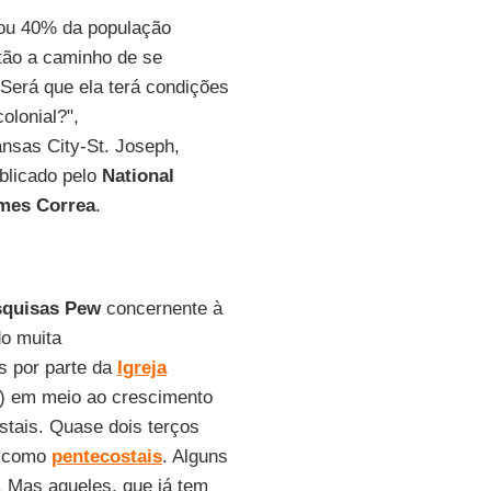
, ou 40% da população
tão a caminho de se
 Será que ela terá condições
colonial?",
ansas City-St. Joseph,
ublicado pelo
National
mes
Correa
.
squisas Pew
concernente à
do muita
s por parte da
Igreja
) em meio ao crescimento
stais. Quase dois terços
m como
pentecostais
. Alguns
 Mas aqueles, que já tem