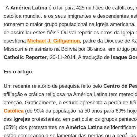
"A
América Latina
é o lar para 425 milhões de católicos
católica mundial, e os seus imigrantes e descendentes es
tornarem o maior grupo populacional na Igreja americana.
de assimilar estes fiéis? Ou vai repetir os erros da Igreja 
questiona
Michael J. Gillgannon
, padre da Diocese de K
Missouri e missinário na Bolívia por 38 anos, em artigo p
Catholic Reporter
, 20-11-2014. A tradução de
Isaque Go
Eis o artigo.
Um recente relatório de pesquisa feito pelo
Centro de Pe
afiliação e prática religiosa na América Latina tem mereci
atenção. Graficamente, o estudo apresenta a perda de fiéi
Católica
(de 90% da população há 50 anos para 69% hoje
das
igrejas
protestantes, em particular os grupos penteco
(65%) dos protestantes na
América Latina
se identifica
estão começando a se lamentar das perdas ou a negá-las.