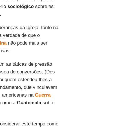
ório
sociológico
sobre as
.
deranças da Igreja
, tanto na
a verdade de que o
ina
não pode mais ser
osas.
am as táticas de pressão
busca de conversões. (Dos
oi quem estendeu-lhes a
undamento, que vinculavam
as americanas na
Guerra
s como a
Guatemala
sob o
considerar este tempo como