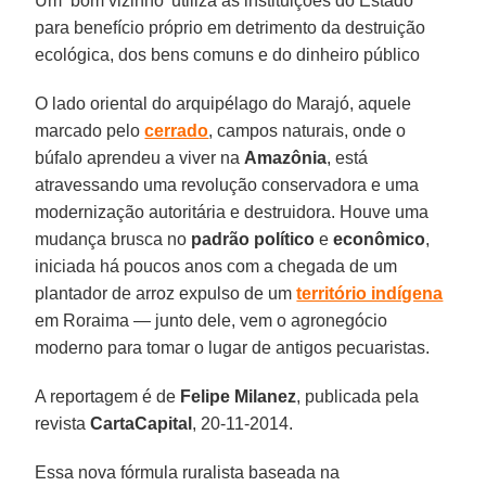
Um ‘bom vizinho’ utiliza as instituições do Estado
para benefício próprio em detrimento da destruição
ecológica, dos bens comuns e do dinheiro público
O lado oriental do arquipélago do Marajó, aquele
marcado pelo
cerrado
, campos naturais, onde o
búfalo aprendeu a viver na
Amazônia
, está
atravessando uma revolução conservadora e uma
modernização autoritária e destruidora. Houve uma
mudança brusca no
padrão político
e
econômico
,
iniciada há poucos anos com a chegada de um
plantador de arroz expulso de um
território indígena
em Roraima — junto dele, vem o agronegócio
moderno para tomar o lugar de antigos pecuaristas.
A reportagem é de
Felipe Milanez
, publicada pela
revista
CartaCapital
, 20-11-2014.
Essa nova fórmula ruralista baseada na