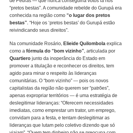
de Pedras — que nunca conseguiria votos lá nos
“pretos bestas”. A comunidade rebelde do Gurupá era
conhecida na região como
“o lugar dos pretos
bestas”
. “Hoje os ‘pretos bestas’ do Gurupá estão
reivindicando seus direitos”.
Na comunidade Rosário,
Elieide Quilombola
explica
como a
fórmula do “bom vizinho”
, articulada por
Quartiero
junto da inoperância do Estado em
promover a titulação e reconhecer os direitos, tem
agido para minar o respeito às lideranças
comunitárias. O “bom vizinho” — pois os novos
capitalistas da região não querem ser “patrões”,
apenas expropriar territórios — é uma estratégia de
deslegitimar lideranças: “Oferecem necessidades
imediatas, como emprestar um trator, um emprego,
convidam para a festa, e tentam deslegitimar as
lideranças que lutam pelo coletivo dizendo que só
viajam”. “Quem tem dinheiro não se preocupa com