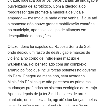
cidade, rodeada por arroz, pelos canais de irrigação e
pulverizada de agrotóxico. Com a ideologia do
“progresso” que promete a melhoria de vida e
emprego — mesmo que nada disso venha, já que até
o momento não houve grande mobilização contrária
no município, apenas esse tipo de alianças em
desequilíbrio de posições.
O fazendeiro foi expulso da Raposa Serra do Sol,
onde deixou um rastro de destruição e marcas de
violência no corpo de
indígenas
macuxi
e
wapishana
. Foi beneficiado com um complexo
arranjo político que inclui forças potentes no governo
do Pará. Chegou de mansinho, sem acordar o
Ministério Público que não percebeu as primeiras
mudanças profundas no sistema ecológico do Marajó.
Apenas depois de já ter 3 mil hectares de arroz
plantado, um rio desviado,
agrotóxico
lançado pelas
asas de avião e uma profunda transformação no