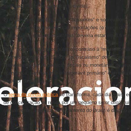
nacional... além de aumentar a dívida);
2)
As taxas de câmbio soltas, “flutuantes” e sobrevalorizad
exportações e promovendo as importações (o preço do dól
segundo estudos dos industriais, deveria estar em 3,5 ou 4
3)
O “controle” do gasto público, contrário à “macroecono
“manejo populista do Estado” (o “fiscalismo” dos gerentes
endividamento e as políticas fiscais ou monetárias de pr
econômica, para garantir o “superávit primário” e a remun
detentor da dívida).
O
tema da dívida pública
se transforma, cada dia mais, 
de concentração de renda por um pequeno setor oligárquic
(anualmente, a metade do orçamento do Brasil é dirigido 
dívida).