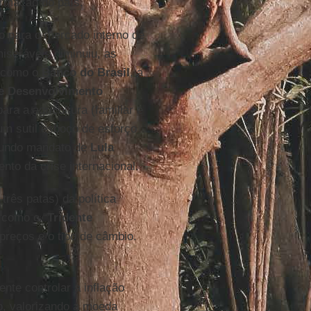
ormação do país.
 para o mercado interno de
iseráveis diminuiu, as
 (como o
Banco do Brasil
, a
e Desenvolvimento
ara a agricultura (familiar e
um sutil esboço de esforço
egundo mandato de
Lula
to da crise internacional.
rês patas) da política
 como o “
Tridente
e preços e o tipo de câmbio.
nte controlar a inflação
o, valorizando a moeda