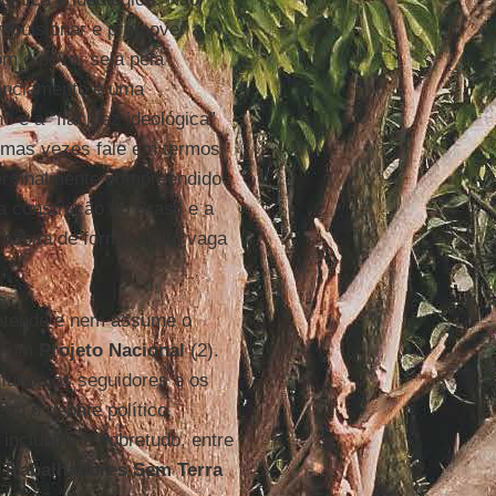
impulsionar e promover a
m o povo, seja pela
tanciamento e uma
o e a “flacidez ideológica”
mas vezes fale em termos
er finalmente compreendido
a construção do Brasil e a
 habita de forma muito vaga
entende e nem assume o
em um
Projeto Nacional
(2).
nfunde os seguidores e os
u o debate político
inclusive e sobretudo, entre
Trabalhadores Sem Terra