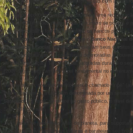
(
MST
) e as lideranças mais comprometidas com a transf
No campo econômico, sem dúvida houve uma reorientação
mais de 200 milhões de pessoas. O número de pobres e m
fontes de trabalho formal cresceram, os bancos públicos
Caixa Econômica Federal
-
CEF
- e o
Banco Nacional d
Econômico e Social
-
BNDES
) ampliaram seus créditos p
para o agrobusiness), a construção de moradias e houve 
de industrialização. Tais medidas, adotadas durante o s
(2007-10), cumpriram um papel fundamental no enfrentamen
Mesmo assim, prevaleceu intocável o chamado “tripé” (as t
macroeconômica, muito bem denominada por um senador
Satânico
”. O “tripé” se refere ao gasto público, o nível d
Seus três pés são:
1)
As taxas de juros mais altas do planeta, para supostame
(tais taxas elevadas atraem dólares e barateiam seu preç