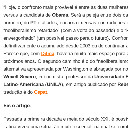
“Hoje, o confronto mais provável é entre as duas mulhere
versus a candidata de
Obama
. Será a peleja entre dois c
primeiro, do
PT
e aliados, encarna imensas contradições e
“neoliberalismo retardado” (com a volta ao passado) e o “
envergonhado” (um possível passo para o futuro). Confro
definitivamente o acumulado desde 2003 ou de continuar 
Parece que, com
Dilma
, haveria muito mais espaço para a 
próximos anos. O segundo caminho é o do “neoliberalismo
alternativa apresentada por Washington e abraçada por no
Wexell Severo
, economista, professor da
Universidade F
Latino-Americana
(
UNILA
), em artigo publicado por
Rebe
tradução é do
Cepat
.
Eis o artigo.
Passada a primeira década e meia do século XXI, é possí
Latina viveu uma situação muito especial, na qual se com