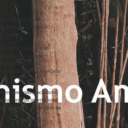
as, dificultando as
ar está em 2,3 reais e,
,0 reais);
mia irresponsável” e ao
 neoliberais condena o
omoção da atividade
eração do sistema financeiro
em um tremendo mecanismo
o nacional ou internacional
para o pagamento de juros da