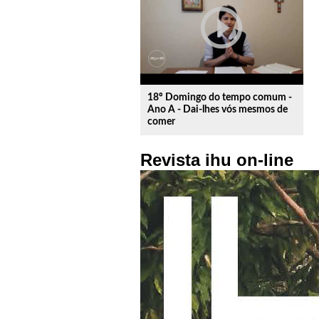
play_circle_outline
18º Domingo do tempo comum -
Ano A - Dai-lhes vós mesmos de
comer
Revista ihu on-line