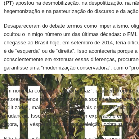
(
PT
) apostou na desmobilização, na despolitização, na não 
hegemonização e na pasteurização do discurso e da ação
Desapareceram do debate termos como imperialismo, oliga
ocultou o inimigo número um das últimas décadas: o
FMI
.
chegasse ao Brasil hoje, em setembro de 2014, teria dific
é de “esquerda” ou de “direita”. Isso aconteceria porque 
conscientemente em extenuar essas diferenças, procuran
garantisse uma “modernização conservadora”, com o “pro
“governabilidade”.
Em nome da construção de uma “paz”, o governo optou po
setores menos avançados de nossa sociedade, isolando a
politizadas, mais radicalizadas e mais comprometidas co
mudanças. Isso, inclusive, pode ser explicado e entendid
agora, nas vésperas de uma nova eleição, cobra sua fatur
Não houve ações do
PT
para a formação de consciência po