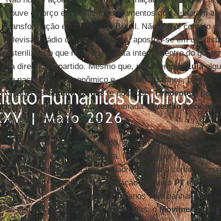
houve esforço em politizar os elementos que ajudaram a 
transformação econômica do Brasil. Não houve contato co
televisão, rádio ou jornais. Assim, apostou-se em um dis
esterilização que reflete a disputa interna dentro do govern
da direção do partido. Mesmo que, por exemplo,
Lula
algu
de nacionalismo econômico e, nos últimos anos, pareça t
o papel de
Getúlio Vargas
(e do prócer
Tiradentes
) para 
dignidade dos brasileiros, a chamada “
Questão nacional
”
as intervenções do partido.
Trata-se, desta forma, de uma “esquerda” rara, que não 
Nacionalismo Anti-imperialista. Inclusive, por isso não t
E isso complica bastante o quadro, anuvia o cenário e co
militantes. Portanto, a interpretação de que o
PT
empobrece
nacional não é um exagero, e há anos vem ganhando eco, 
as centrais sindicais mais respeitadas, o
Movimento dos 