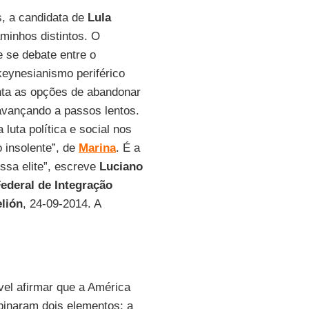
s, a candidata de
Lula
aminhos distintos. O
 se debate entre o
keynesianismo periférico
nta as opções de abandonar
avançando a passos lentos.
luta política e social nos
 insolente”, de
Marina
. É a
ssa elite”, escreve
Luciano
ederal de Integração
lión
, 24-09-2014. A
vel afirmar que a América
binaram dois elementos: a