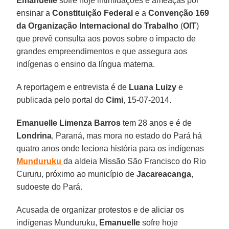
Emanuelle
sofre hoje intimidações e ameaças por
ensinar a
Constituição Federal
e a
Convenção 169
da Organização Internacional do Trabalho
(
OIT
)
que prevê consulta aos povos sobre o impacto de
grandes empreendimentos e que assegura aos
indígenas o ensino da língua materna.
A reportagem e entrevista é de
Luana Luizy
e
publicada pelo portal do
Cimi
, 15-07-2014.
Emanuelle Limenza Barros
tem 28 anos e é de
Londrina
, Paraná, mas mora no estado do Pará há
quatro anos onde leciona história para os indígenas
Munduruku
da aldeia Missão São Francisco do Rio
Cururu, próximo ao município de
Jacareacanga
,
sudoeste do Pará.
Acusada de organizar protestos e de aliciar os
indígenas Munduruku,
Emanuelle
sofre hoje