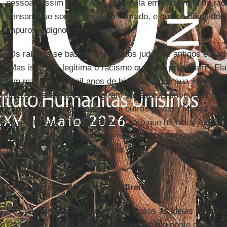
pessoas assim como nós", disse ela em entrevista de rádio
pensam que somos um povo sagrado, e que os não judeu
impuros e dignos de morrer."
"Os rabinos se baseiam em textos judaicos antigos e trad
"Mas isso não legitima o racismo que eles propagam". El
tem mais de três mil anos de história, e que sua memória c
textos que, em parte, surgiram em épocas em que os ju
minoria perseguida, em meio a outros povos. "Muitas fonte
de existência", ressalta
Elior
. "Claro que há nelas muita
aceitáveis. Assim como hoje não há mais escravos, embora
permitam, não se deve permitir declarações racistas que 
argumenta a especialista.
Clube de futebol de extrema-direita
Mas não apenas nos círculos religiosos as ideias radicais
O clube de futebol
Beitar Jerusalem
é um ponto de encont