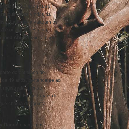
âmicas. Isso ficou claro
es muçulmanos vindos da
lista La Familia vaiaram os
" é ouvido no estádio,
mmed Abu Khder
também
arte do cotidiano do
,
de 49 anos, pertencente ao
 registrada é tentar
e da dela. Ex-porta-voz do
 que chama de "quinta
y Danon
chamou os