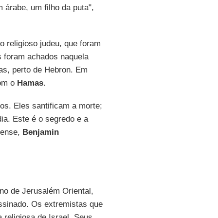
árabe, um filho da puta",
o religioso judeu, que foram
s foram achados naquela
ras, perto de Hebron. Em
com o
Hamas
.
s. Eles santificam a morte;
dia. Este é o segredo e a
elense,
Benjamin
ino de Jerusalém Oriental,
assinado. Os extremistas que
religiosa de Israel. Seus