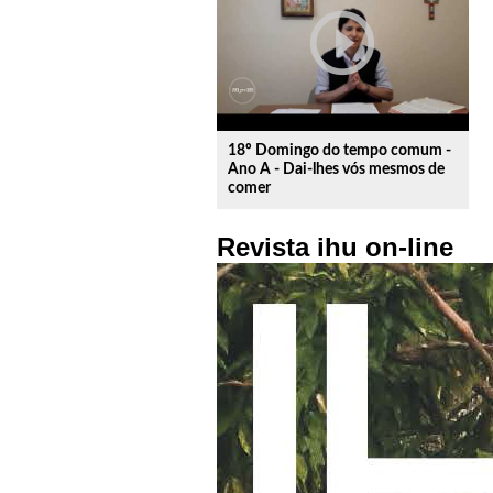
play_circle_outline
18º Domingo do tempo comum -
Ano A - Dai-lhes vós mesmos de
comer
Revista ihu on-line