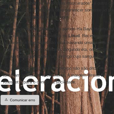
deputados árabes de "terroristas mascarados", e outro co
declarou que a Cisjordânia deve pertencer somente ao pov
não têm direito algum àquele lugar.
A deputada
Ayelet Shaked
, do partido Ha Bayit Hajehudi, 
não fica atrás de seus colegas no
Likud
. Recentemente, 
no Facebook que Israel não está travando uma guerra con
guerra contra o povo palestino. Segundo ela, os palestin
na sua totalidade, como "um inimigo cujo sangue deve se
Tais pontos de vista há muito tempo não são ditos pela mi
tornaram aceitáveis socialmente. A margem direita de Isr
Knesset e para o centro da sociedade.
⚠️
Comunicar erro