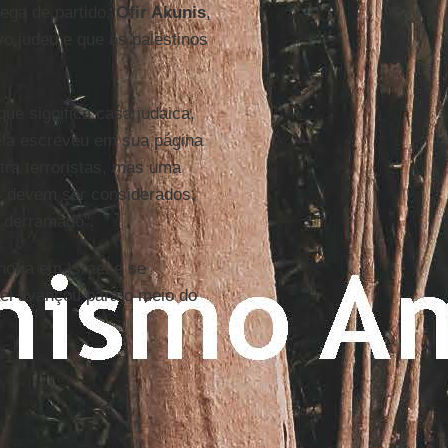
lega de partido,
Ofir Akunis
,
o judeu e que os palestinos
que significa casa judaica,
ela escreveu em sua página
tra terroristas, mas uma
os devem ser considerados,
r derramado".
noria em Israel e se
ael avançou para o meio do