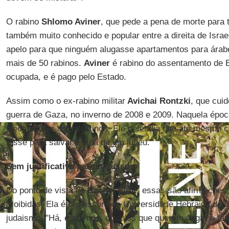
O rabino
Shlomo Aviner
, que pede a pena de morte para t
também muito conhecido e popular entre a direita de Israe
apelo para que ninguém alugasse apartamentos para árabe
mais de 50 rabinos.
Aviner
é rabino do assentamento de Be
ocupada, e é pago pelo Estado.
Assim como o ex-rabino militar
Avichai Rontzki
, que cui
guerra de Gaza, no inverno de 2008 e 2009. Naquela época,
piedade com os palestinos. Ele defendia que até mesmo c
fosse para salvar a vida de um judeu.
Sem justificativa para o racismo
Do ponto de vista de
Rachel Elior
, essas são afirmações
proibidas. Ela é professora da Universidade Hebraica de 
judaismo. "Há, entre nós, círculos que querem negar o fat