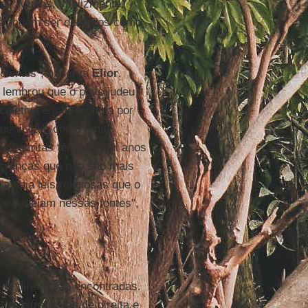
. "Muitos, infelizmente,
s podem ser definidos como
icionais", observa
Elior
.
a lembrou que o povo judeu
oletiva é influenciada por
deus viviam como uma
s escritas têm três mil anos
s crenças que não são mais
 haja leis religiosas que o
se baseiam nessas fontes",
 de direita são encontradas.
ro extremistas de direita e