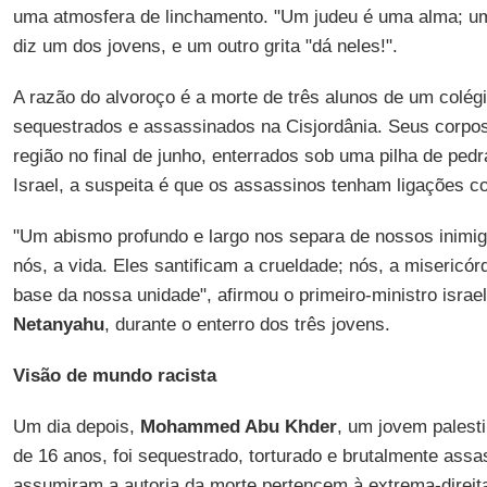
uma atmosfera de linchamento. "Um judeu é uma alma; um 
diz um dos jovens, e um outro grita "dá neles!".
A razão do alvoroço é a morte de três alunos de um colégi
sequestrados e assassinados na Cisjordânia. Seus corpo
região no final de junho, enterrados sob uma pilha de ped
Israel, a suspeita é que os assassinos tenham ligações 
"Um abismo profundo e largo nos separa de nossos inimigo
nós, a vida. Eles santificam a crueldade; nós, a misericór
base da nossa unidade", afirmou o primeiro-ministro isra
Netanyahu
, durante o enterro dos três jovens.
Visão de mundo racista
Um dia depois,
Mohammed Abu Khder
, um jovem palest
de 16 anos, foi sequestrado, torturado e brutalmente ass
assumiram a autoria da morte pertencem à extrema-direita 