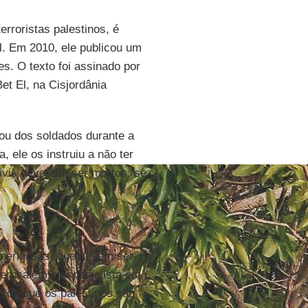
erroristas palestinos, é
l. Em 2010, ele publicou um
s. O texto foi assinado por
t El, na Cisjordânia
dou dos soldados durante a
 ele os instruiu a não ter
ivis deveriam ser mortos, se
 perigosas, que devem ser
Jerusalém e especialista em
o de que os palestinos são