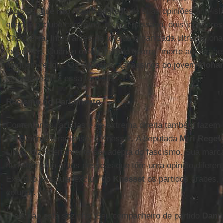
racistas, que não fazem segredo de suas opiniões anti-isl
quando o clube contratou, no ano passado, dois jogador
Chechênia. Integrantes da torcida organizada ultranaciona
jogadores. Quando o seu grito de guerra "morte aos árabes
ninguém reagiu. Os supostos assassinos do jovem
Moha
pertenceriam a essa torcida.
Racismo no Parlamento
Comentários racistas e de extrema direita também fazem p
Parlamento israelense, o Knesset. A deputada
Miri Regev
Likud, diz abertamente ser adepta do fascismo. Sua marca
humilhar com gritos pessoas que têm uma opinião diferent
Exército, ela quer excluir do
Knesset
os partidos árabes,
coluna".
E ela não está sozinha. Seu companheiro de partido
Dann