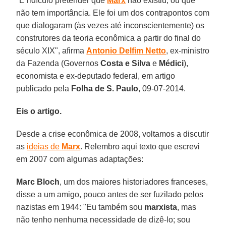
"É ridículo pretender que
Marx
não existiu, ou que
não tem importância. Ele foi um dos contrapontos com
que dialogaram (às vezes até inconscientemente) os
construtores da teoria econômica a partir do final do
século XIX", afirma
Antonio Delfim Netto
, ex-ministro
da Fazenda (Governos
Costa e Silva
e
Médici
),
economista e ex-deputado federal, em artigo
publicado pela
Folha de S. Paulo
, 09-07-2014.
Eis o artigo.
Desde a crise econômica de 2008, voltamos a discutir
as
ideias de
Marx
. Relembro aqui texto que escrevi
em 2007 com algumas adaptações:
Marc Bloch
, um dos maiores historiadores franceses,
disse a um amigo, pouco antes de ser fuzilado pelos
nazistas em 1944: "Eu também sou
marxista
, mas
não tenho nenhuma necessidade de dizê-lo; sou