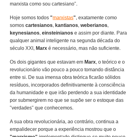
marxista como sou cartesiano".
Hoje somos todos
"
marxistas
"
, exatamente como
somos
cartesianos
,
kantianos
,
weberianos
,
keynesianos
,
einsteinianos
e assim por diante. Para
qualquer animal inteligente na segunda década do
século XXI,
Marx
é necessário, mas não suficiente.
Os dois gigantes que estavam em
Marx
, o teórico e o
revolucionário vão pouco a pouco tomando distância
entre si. De sua imensa obra teórica ficarão sólidos
resíduos, incorporados definitivamente à consciência
da humanidade e que irão perdendo a sua identidade
por submergirem no que se supõe ser o estoque das
"verdades" que conhecemos.
A sua obra revolucionária, ao contrário, continua a
empalidecer porque a experiência mostrou que o
"marxismo"
implementado distingue-se muito pouco