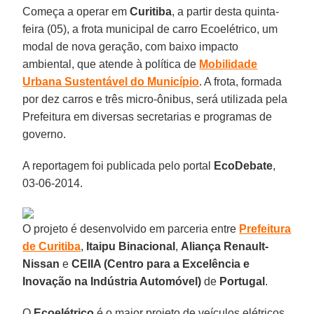
Começa a operar em
Curitiba
, a partir desta quinta-
feira (05), a frota municipal de carro Ecoelétrico, um
modal de nova geração, com baixo impacto
ambiental, que atende à política de
Mobilidade
Urbana Sustentável do Município
. A frota, formada
por dez carros e três micro-ônibus, será utilizada pela
Prefeitura em diversas secretarias e programas de
governo.
A reportagem foi publicada pelo portal
EcoDebate
,
03-06-2014.
O projeto é desenvolvido em parceria entre
Prefeitura
de Curitiba
,
Itaipu Binacional
,
Aliança Renault-
Nissan
e
CEIIA (Centro para a Excelência e
Inovação na Indústria Automóvel)
de
Portugal
.
O
Ecoelétrico
é o maior projeto de veículos elétricos