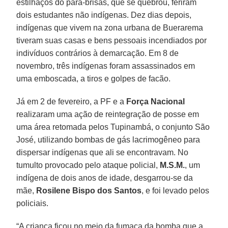
estilhaços do para-brisas, que se quebrou, feriram
dois estudantes não indígenas. Dez dias depois,
indígenas que vivem na zona urbana de Buerarema
tiveram suas casas e bens pessoais incendiados por
indivíduos contrários à demarcação. Em 8 de
novembro, três indígenas foram assassinados em
uma emboscada, a tiros e golpes de facão.
Já em 2 de fevereiro, a PF e a
Força Nacional
realizaram uma ação de reintegração de posse em
uma área retomada pelos Tupinambá, o conjunto São
José, utilizando bombas de gás lacrimogêneo para
dispersar indígenas que ali se encontravam. No
tumulto provocado pelo ataque policial,
M.S.M.
, um
indígena de dois anos de idade, desgarrou-se da
mãe,
Rosilene Bispo dos Santos
, e foi levado pelos
policiais.
“A criança ficou no meio da fumaça da bomba que a