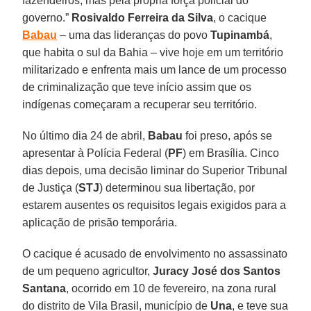
fazendeiros, mas pela própria força policial do
governo.”
Rosivaldo Ferreira da Silva
, o cacique
Babau
– uma das lideranças do povo
Tupinambá
,
que habita o sul da Bahia – vive hoje em um território
militarizado e enfrenta mais um lance de um processo
de criminalização que teve início assim que os
indígenas começaram a recuperar seu território.
No último dia 24 de abril,
Babau
foi preso, após se
apresentar à Polícia Federal (
PF
) em Brasília. Cinco
dias depois, uma decisão liminar do Superior Tribunal
de Justiça (
STJ
) determinou sua libertação, por
estarem ausentes os requisitos legais exigidos para a
aplicação de prisão temporária.
O cacique é acusado de envolvimento no assassinato
de um pequeno agricultor,
Juracy José dos Santos
Santana
, ocorrido em 10 de fevereiro, na zona rural
do distrito de Vila Brasil, município de
Una
, e teve sua