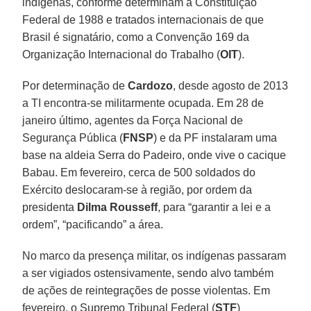
indígenas, conforme determinam a Constituição
Federal de 1988 e tratados internacionais de que
Brasil é signatário, como a Convenção 169 da
Organização Internacional do Trabalho (
OIT
).
Por determinação de
Cardozo
, desde agosto de 2013
a TI encontra-se militarmente ocupada. Em 28 de
janeiro último, agentes da Força Nacional de
Segurança Pública (
FNSP
) e da PF instalaram uma
base na aldeia Serra do Padeiro, onde vive o cacique
Babau. Em fevereiro, cerca de 500 soldados do
Exército deslocaram-se à região, por ordem da
presidenta
Dilma Rousseff
, para “garantir a lei e a
ordem”, “pacificando” a área.
No marco da presença militar, os indígenas passaram
a ser vigiados ostensivamente, sendo alvo também
de ações de reintegrações de posse violentas. Em
fevereiro, o Supremo Tribunal Federal (
STF
)