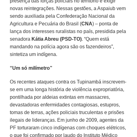
presença das forças policiais no território e exigir
novas reintegrações. Nessas gestões, a Aspaiub vem
sendo auxiliada pela Confederação Nacional da
Agricultura e Pecuária do Brasil (
CNA
) – ponta de
lança dos interesses ruralistas no país, presidida pela
senadora
Kátia Abreu (PSD-TO)
. “Quem está
mandando na polícia agora são os fazendeiros”,
sintetiza um indígena.
“Um só milímetro”
Os recentes ataques contra os Tupinambá inscrevem-
se em uma longa história de violência expropriatória,
pontilhada por aldeias extintas em massacres,
devastadoras enfermidades contagiosas, estupros,
tomas de terras, ações policiais truculentas e prisões
ilegais de lideranças. Em junho de 2009, agentes da
PF torturaram cinco indígenas com choques elétricos,
o que foi confirmado por laudo do Instituto Médico