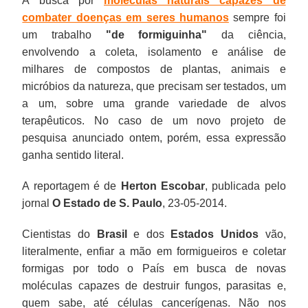
A busca por
moléculas naturais capazes de
combater doenças em seres humanos
sempre foi
um trabalho
"de formiguinha"
da ciência,
envolvendo a coleta, isolamento e análise de
milhares de compostos de plantas, animais e
micróbios da natureza, que precisam ser testados, um
a um, sobre uma grande variedade de alvos
terapêuticos. No caso de um novo projeto de
pesquisa anunciado ontem, porém, essa expressão
ganha sentido literal.
A reportagem é de
Herton Escobar
, publicada pelo
jornal
O Estado de S. Paulo
,
23-05-2014.
Cientistas do
Brasil
e dos
Estados Unidos
vão,
literalmente, enfiar a mão em formigueiros e coletar
formigas por todo o País em busca de novas
moléculas capazes de destruir fungos, parasitas e,
quem sabe, até células cancerígenas. Não nos