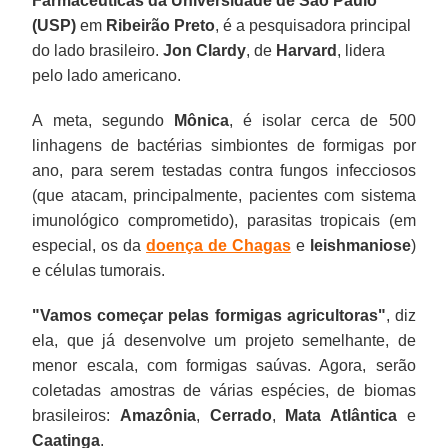
Farmacêuticas da Universidade de São Paulo
(USP)
em
Ribeirão Preto
, é a pesquisadora principal
do lado brasileiro.
Jon Clardy
, de
Harvard
, lidera
pelo lado americano.
A meta, segundo
Mônica
, é isolar cerca de 500
linhagens de bactérias simbiontes de formigas por
ano, para serem testadas contra fungos infecciosos
(que atacam, principalmente, pacientes com sistema
imunológico comprometido), parasitas tropicais (em
especial, os da
doença de Chagas
e
leishmaniose
)
e células tumorais.
"Vamos começar pelas formigas agricultoras"
, diz
ela, que já desenvolve um projeto semelhante, de
menor escala, com formigas saúvas. Agora, serão
coletadas amostras de várias espécies, de biomas
brasileiros:
Amazônia
,
Cerrado
,
Mata Atlântica
e
Caatinga
.