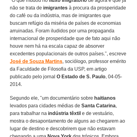
"O que mudou no
fluxo imigratório
de agora é que já
não se trata de
imigrantes
à procura da prosperidade
do café ou da indústria, mas de imigrantes que
buscam refúgio da miséria de países de economias
arruinadas. Foram iludidos por uma propaganda
internacional de prosperidade que de fato aqui não
houve nem há na escala capaz de absorver
excedentes populacionais de outros países.", escreve
José de Souza Martins
, sociólogo, professor emérito
da Faculdade de Filosofia da USP, em artigo
publicado pelo jornal
O Estado de S. Paulo
, 04-05-
2014.
Segundo ele, "um documentário sobre
haitianos
levados para cidades médias de
Santa Catarina
,
para trabalhar na
indústria
têxtil
e de vestuário,
mostra o desapontamento de alguns ao chegarem ao
lugar de destino e descobrirem que não estavam
chegando a uma
Nova York
dos trópicos. Embora