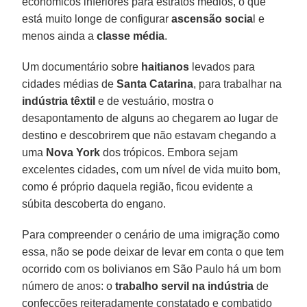
econômicos inferiores para estratos médios, o que
está muito longe de configurar
ascensão socia
l e
menos ainda a
classe média
.
Um documentário sobre
haitianos
levados para
cidades médias de
Santa Catarina
, para trabalhar na
indústria
têxtil
e de vestuário, mostra o
desapontamento de alguns ao chegarem ao lugar de
destino e descobrirem que não estavam chegando a
uma
Nova York
dos trópicos. Embora sejam
excelentes cidades, com um nível de vida muito bom,
como é próprio daquela região, ficou evidente a
súbita descoberta do engano.
Para compreender o cenário de uma imigração como
essa, não se pode deixar de levar em conta o que tem
ocorrido com os bolivianos em São Paulo há um bom
número de anos: o
trabalho
servil na indústria
de
confecções reiteradamente constatado e combatido