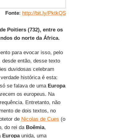
Fonte
:
http://bit.ly/PktkQS
e Poitiers (732), entre os
indos do norte da África.
nto para evocar isso, pelo
, desde então, desse texto
ões duvidosas celebram
 verdade histórica é esta:
 só se falava de uma
Europa
parecem os europeus. Na
requência. Entretanto, não
mento de dois textos, no
rotetor de
Nicolas de Cues
(o
o, do rei da
Boêmia
,
a
Europa
unida, uma