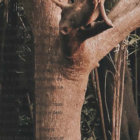
re o século IV e VII, sob o
estiçagem entre os antigos
radicionalmente de
velmente o ideal comum de
 em sua história. A começar
as, sem a presença do
ro
, é a
Idade Média
que os
u! A contribuição grega se
do os limites da
cravos, as mulheres... mas
o gosto pela ciência e pelo
 maioria das outras
 Da contribuição romana
Idade Média
vai enriquecer