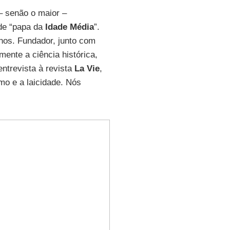
– senão o maior –
de “papa da
Idade Média
”.
nos. Fundador, junto com
ente a ciência histórica,
ntrevista à revista
La Vie
,
smo e a laicidade. Nós