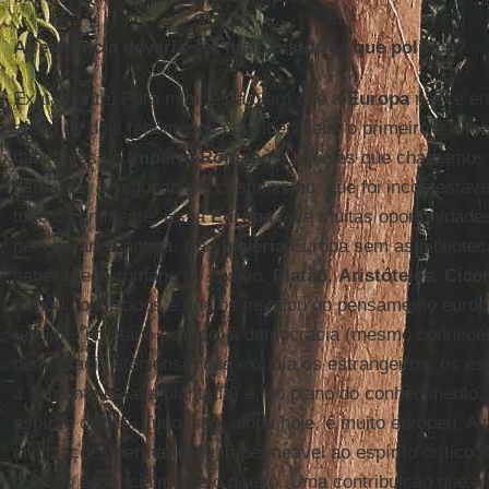
A referência deveria ser mais histórica que política?
Exatamente. Para mim, está claro que a
Europa
nasce ent
efeito de dois fenômenos consideráveis: o primeiro é a m
habitantes do
Império Romano
e aqueles que chamamos t
bárbaros; o segundo é o cristianismo, que foi incontesta
todo o continente. Essa
Europa
teve muitas oportunidades
pela herança antiga. Não
haveria
Europa sem as bibliotec
saber greco-romano no ensino.
Platão
,
Aristóteles
,
Cíce
tornou conhecidos e que os instalou no pensamento europe
resume, no plano político, à democracia (mesmo conhecen
democracia ateniense, que excluía os estrangeiros, os es
a semente estava plantada) e, no plano do conhecimento, 
espírito crítico. Tudo isso, ainda hoje, é muito europeu. A
civilizações permaneceu impermeável ao espírito crítico.
retenho essencialmente o direito. Uma contribuição que a