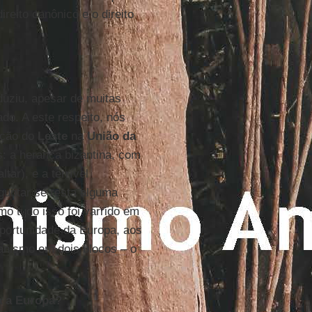
reito canônico e o direito
duziu, apesar de muitas
do. A este respeito, nós
rção do
Leste
na
União da
: a herança bizantina, com
tar), e a terrível
guntar se resta alguma
o tudo isso foi varrido em
portunidade da Europa, aos
ianismo em dois blocos – o
a a Europa?