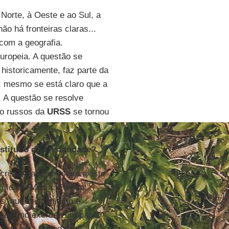
Norte, à Oeste e ao Sul, a
ão há fronteiras claras...
com a geografia.
uropeia. A questão se
e historicamente, faz parte da
, mesmo se está claro que a
. A questão se resolve
ão russos da
URSS
se tornou
titui o de cristandade?
cristandade em si só existe
ta Idade Média. Eu não
s, que cristianismo e
tianismo exerceu um papel
a de uma “cidadania