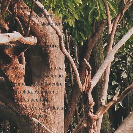
tuição
Giscard
”. Eu penso
cidades, porque ela tem
 e o projeto giscardiano tem
são.
a cristianismo na futura
a maneira a lesar a primazia
atualmente, outra coisa senão
ue seria uma colocação entre
a
Europa
sólida. Ao mesmo
tianismo; eu aceitaria
Giscard
. Ater-se aos “ideais
m pouco “fracalhão”.
 branco o papel do