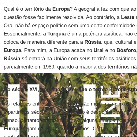
Qual é o território da
Europa
? A geografia fez com que ao 
questão fosse facilmente resolvida. Ao contrário, a
Leste
n
Ora, não há espaço político sem uma certa conformidade 
Essencialmente, a
Turquia
é uma potência asiática, não e
coloca de maneira diferente para a
Rússia
, que, cultural 
Europa
. Para mim, a Europa acaba no
Ural
e no
Bósforo
Rússia
só entrará na União com seus territórios asiáticos
parcialmente em 1989, quando a maioria dos territórios n
independente.
No século XVI, podemos dizer que o termo Europa subs
As relações entre os dois termos são muito complexas. A 
a partir dos séculos XI-XII. A noção é desconhecida na Al
penso, portanto, contrariamente a alguns amigos polonese
Europa
sejam dois termos sinônimos. Certamente, o cris
central na formação da Europa, assim como na emergênci