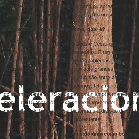
consideravelmente. Ao direito romano eu acrescentaria o di
consuetudinário, que foi posto por escrito no século XIII.
E a contribuição do cristianismo, qual é?
A laicidade, a separação entre Deus e César que ela intro
hesitações, intolerâncias e retrocessos. É um enorme lega
vamos encontrar necessariamente problemas com a inse
Europa
, que ainda é marcado por dois grandes fenômenos
seu detestável césaro-papismo (a fusão entre o trono e o al
experiência do comunismo. Podemos, felizmente, nos per
coisa importante de 70 anos de comunismo! A maneira com
menos de 10 anos não deixa de me surpreender... Outra o
meus olhos de historiador: a Reforma e a divisão do crist
conjunto católico e o conjunto protestante.
As Guerras de Religião teriam sido uma coisa boa par