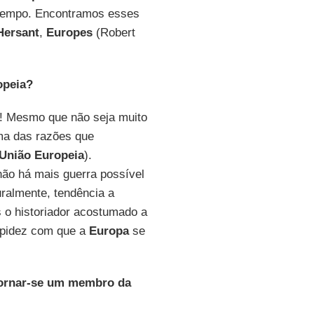
u tempo. Encontramos esses
Hersant
,
Europes
(Robert
opeia?
a! Mesmo que não seja muito
uma das razões que
União Europeia
).
não há mais guerra possível
ralmente, tendência a
s o historiador acostumado a
rapidez com que a
Europa
se
tornar-se um membro da