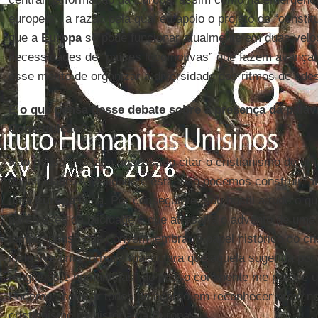
europeia”, a razão pela qual eu apoio o projeto de “consti
que a
Europa
só pode funcionar atualmente em duas velo
necessidades de “países locomotivas” que fazem avançar,
esse mérito de organizar a diversidade dos ritmos de ade
E o que pensa desse debate sobre a presença da palavr
Constituição?
Não penso que seja necessário citar o cristianismo de um
da laicidade. A realidade é esta: não podemos construir, 
uma
Europa
laica. Por conseguinte, sou hostil a tudo o q
parênteses da laicidade e que atrasaria o advento de um
tempo, penso que convém lembrar o papel histórico do cris
inclusive uma fórmula mais clara que aquela sugerida por
religiosos e humanistas” do nosso continente me parece u
Podemos colocar todos de acordo em reconhecer preto no
cristianismo na história da Europa.