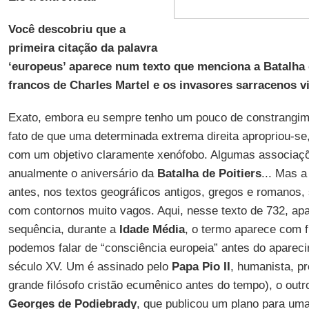
Você descobriu que a
primeira citação da palavra
‘europeus’ aparece num texto que menciona a Batalha d
francos de Charles Martel e os invasores sarracenos v
Exato, embora eu sempre tenho um pouco de constrangime
fato de que uma determinada extrema direita apropriou-se
com um objetivo claramente xenófobo. Algumas associaç
anualmente o aniversário da
Batalha de Poitiers
... Mas a
antes, nos textos geográficos antigos, gregos e romanos,
com contornos muito vagos. Aqui, nesse texto de 732, a
sequência, durante a
Idade Média
, o termo aparece com f
podemos falar de “consciência europeia” antes do apareci
século XV. Um é assinado pelo
Papa Pio II
, humanista, p
grande filósofo cristão ecumênico antes do tempo), o outr
Georges de Podiebrady
, que publicou um plano para um