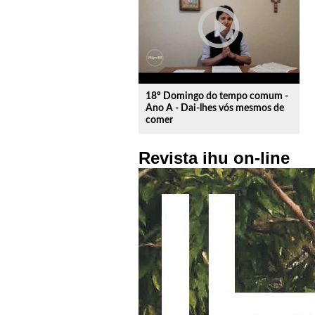
play_circle_outline
18º Domingo do tempo comum -
Ano A - Dai-lhes vós mesmos de
comer
Revista ihu on-line